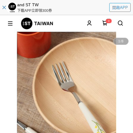
and ST TW
開啟APP
下載APP立即領300券
0
1
/
8