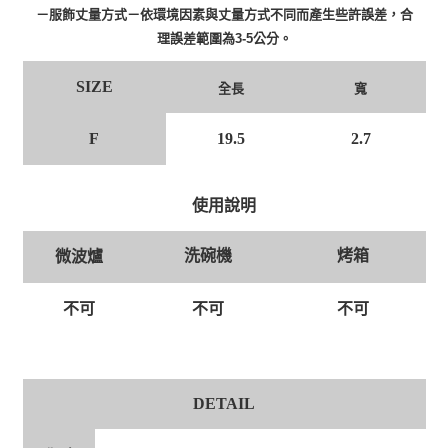
－服飾丈量方式－依環境因素與丈量方式不同而產生些許誤差，合
理誤差範圍為3-5公分。
SIZE
全長
寬
F
19.5
2.7
使用說明
洗碗機
烤箱
微波爐
不可
不可
不可
DETAIL