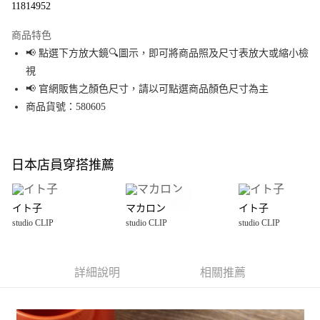
11814952
LINE Pay
商品特色
Apple Pay
📢 點選下方放大鏡🔍圖示，即可將商品照及尺寸表放大或縮小檢
視
街口支付
📢 官網販售之顏色尺寸，請以可點選商品顏色尺寸為主
悠遊付
商品貨號：580605
Google Pay
全盈+PAY
日本店員穿搭推薦
大哥付你分期
相關說明
イト子
マカロン
イト子
【大哥付你分期使用說明】
studio CLIP
studio CLIP
studio CLIP
AFTEE先享後付
1.本服務由台灣大哥大提供，台灣大哥大用戶可立即使用無須另外申請。
2.付款方式選擇「大哥付你分期」，訂單成立後會自動跳轉到大哥付的交易
相關說明
流程，驗證手機門號後，選擇欲分期的期數、繳款截止日，確認付款後即完
【關於「AFTEE先享後付」】
成交易。
詳細說明
相關推薦
AFTEE先享後付是「在收到商品之後才付款」的支付方式。 讓您購物簡單便
運送方式
3.實際核准額度、可分期數及費用金額請依後續交易確認頁面所載為準。
利好安心！
4.訂單成立30分鐘內，如未前往確認交易或遇審核未通過，訂單將自動取
１．簡單：不需註冊會員、不需綁卡、不需儲值。
全家 取貨付款
消。如遇「轉專審核」未通過狀況，表示未達大哥付你分期系統評分，恕無
２．便利：只要手機號碼，簡訊認證，即可結帳。
法說明評估內容。