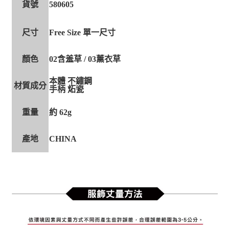
貨號
580605
尺寸
Free Size 單一尺寸
顏色
02含羞草 / 03薰衣草
本體 不鏽鋼
材質成分
手柄 炻瓷
重量
約 62g
產地
CHINA