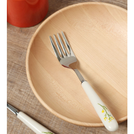
每筆NT$80，滿NT$888(含以上)免運費
３．安心：先確認商品／服務後，再付款。
【繳款方式說明】
1.分期款項不併入電信帳單，「大哥付你分期」於每月結算日後寄送繳費提
付款後 全家取貨
【「AFTEE先享後付」結帳流程】
醒簡訊。
１．於結帳方式選擇「AFTEE先享後付」後，將跳轉至「AFTEE先享後付」
每筆NT$80，滿NT$888(含以上)免運費
2.透過簡訊連結打開帳單後，可選擇「超商條碼／台灣大直營門市／銀行轉
結帳頁面，進行簡訊認證並確認金額後，即可完成結帳。
帳／街口支付／iPASS MONEY」等通路繳費。
２．訂單成立數日內，您將收到繳費通知簡訊。
7-11 取貨付款
３．收到繳費通知簡訊後14天內，點擊此簡訊中的連結，可透過四大超商／
【注意事項】
每筆NT$80，滿NT$1,500(含以上)免運費
ATM／網路銀行／等多元方式進行付款，方視為交易完成。
1.本服務係由「台灣大哥大股份有限公司」（以下簡稱本公司）所提供，讓
※ 請注意：結帳手續完成當下不需立刻繳費，但若您需要取消訂單，請聯絡
用戶於交易時，得透過本服務購買商品或服務，並由商店將買賣／分期付款
付款後 7-11取貨
購買商品的店家。未經商家同意取消之訂單仍視為有效，需透過AFTEE先享
買賣價金債權讓與本公司後，依約使用本公司帳單繳交帳款。
後付繳納相關費用。
每筆NT$80，滿NT$1,500(含以上)免運費
2.基於同意付款使用「大哥付你分期」之契約關係目的，商店將以您的個人
※ 交易是否成功請以「AFTEE先享後付 」之結帳頁面顯示為準，若有關於
資料（包含姓名、電話或地址）提供予台灣大哥大進項蒐集、處理及利用，
是否繳費成功／繳費後需取消欲退款等相關疑問，請聯繫「AFTEE先享後付
宅配
由本公司與您本人進行分期帳單所需資料之確認、核對及更正。
客戶支援中心」
https://netprotections.freshdesk.com/support/home
3.完整用戶服務條款，請詳閱以下連結：
https://oppay.tw/userRule
每筆NT$80，滿NT$1,500(含以上)免運費
【注意事項】
１．透過由恩沛科技股份有限公司提供之「AFTEE先享後付」服務完成之交
易，需依本服務之必要範圍內提供個人資料，並將交易相關給付款項請求債
權轉讓予恩沛科技股份有限公司。
２．關於個人資料處理事宜，請瀏覽以下網址：
https://aftee.tw/terms/#terms3
３．未成年的使用者請事先徵得法定代理人或監護人之同意方可使用
「AFTEE先享後付」，若未經同意申辦者引起之損失，本公司不負相關責
任。
４．使用「AFTEE先享後付」時，將依據個別帳號之用戶狀況，依本公司即
時審查核予不同之上限額度；若仍有額度不足之情形，本公司將視審查結果