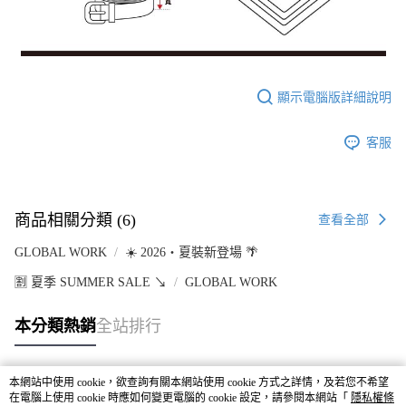
顯示電腦版詳細說明
客服
商品相關分類 (6)
查看全部
GLOBAL WORK
☀️ 2026・夏裝新登場 🌴
🈹 夏季 SUMMER SALE ↘️
GLOBAL WORK
本分類熱銷
全站排行
本網站中使用 cookie，欲查詢有關本網站使用 cookie 方式之詳情，及若您不希望
熱門標籤
在電腦上使用 cookie 時應如何變更電腦的 cookie 設定，請參閱本網站「
隱私權條