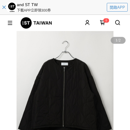
and ST TW
開啟APP
下載APP立即領300券
0
1
/
2