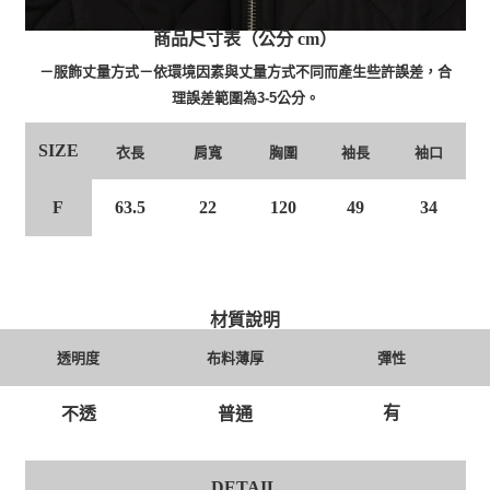
商品尺寸表（公分 cm）
－服飾丈量方式－依環境因素與丈量方式不同而產生些許誤差，合
理誤差範圍為3-5公分。
SIZE
衣長
肩寬
胸圍
袖長
袖口
F
63.5
22
120
49
34
材質說明
透明度
布料薄厚
彈性
有
不透
普通
DETAIL