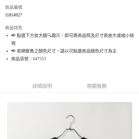
商品編號
超商取貨付款
11814927
LINE Pay
商品特色
Apple Pay
📢 點選下方放大鏡🔍圖示，即可將商品照及尺寸表放大或縮小檢
視
街口支付
📢 官網販售之顏色尺寸，請以可點選商品顏色尺寸為主
悠遊付
商品貨號：647553
Google Pay
全盈+PAY
詳細說明
相關推薦
大哥付你分期
相關說明
【大哥付你分期使用說明】
AFTEE先享後付
1.本服務由台灣大哥大提供，台灣大哥大用戶可立即使用無須另外申請。
2.付款方式選擇「大哥付你分期」，訂單成立後會自動跳轉到大哥付的交易
相關說明
流程，驗證手機門號後，選擇欲分期的期數、繳款截止日，確認付款後即完
【關於「AFTEE先享後付」】
成交易。
AFTEE先享後付是「在收到商品之後才付款」的支付方式。 讓您購物簡單便
運送方式
3.實際核准額度、可分期數及費用金額請依後續交易確認頁面所載為準。
利好安心！