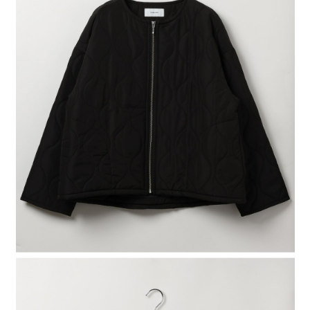
4.訂單成立30分鐘內，如未前往確認交易或遇審核未通過，訂單將自動取
１．簡單：不需註冊會員、不需綁卡、不需儲值。
全家 取貨付款
消。如遇「轉專審核」未通過狀況，表示未達大哥付你分期系統評分，恕無
２．便利：只要手機號碼，簡訊認證，即可結帳。
法說明評估內容。
每筆NT$80，滿NT$888(含以上)免運費
３．安心：先確認商品／服務後，再付款。
【繳款方式說明】
1.分期款項不併入電信帳單，「大哥付你分期」於每月結算日後寄送繳費提
付款後 全家取貨
【「AFTEE先享後付」結帳流程】
醒簡訊。
１．於結帳方式選擇「AFTEE先享後付」後，將跳轉至「AFTEE先享後付」
每筆NT$80，滿NT$888(含以上)免運費
2.透過簡訊連結打開帳單後，可選擇「超商條碼／台灣大直營門市／銀行轉
結帳頁面，進行簡訊認證並確認金額後，即可完成結帳。
帳／街口支付／iPASS MONEY」等通路繳費。
２．訂單成立數日內，您將收到繳費通知簡訊。
7-11 取貨付款
３．收到繳費通知簡訊後14天內，點擊此簡訊中的連結，可透過四大超商／
【注意事項】
每筆NT$80，滿NT$1,500(含以上)免運費
ATM／網路銀行／等多元方式進行付款，方視為交易完成。
1.本服務係由「台灣大哥大股份有限公司」（以下簡稱本公司）所提供，讓
※ 請注意：結帳手續完成當下不需立刻繳費，但若您需要取消訂單，請聯絡
用戶於交易時，得透過本服務購買商品或服務，並由商店將買賣／分期付款
付款後 7-11取貨
購買商品的店家。未經商家同意取消之訂單仍視為有效，需透過AFTEE先享
買賣價金債權讓與本公司後，依約使用本公司帳單繳交帳款。
後付繳納相關費用。
每筆NT$80，滿NT$1,500(含以上)免運費
2.基於同意付款使用「大哥付你分期」之契約關係目的，商店將以您的個人
※ 交易是否成功請以「AFTEE先享後付 」之結帳頁面顯示為準，若有關於
資料（包含姓名、電話或地址）提供予台灣大哥大進項蒐集、處理及利用，
是否繳費成功／繳費後需取消欲退款等相關疑問，請聯繫「AFTEE先享後付
宅配
由本公司與您本人進行分期帳單所需資料之確認、核對及更正。
客戶支援中心」
https://netprotections.freshdesk.com/support/home
3.完整用戶服務條款，請詳閱以下連結：
https://oppay.tw/userRule
每筆NT$80，滿NT$1,500(含以上)免運費
【注意事項】
１．透過由恩沛科技股份有限公司提供之「AFTEE先享後付」服務完成之交
易，需依本服務之必要範圍內提供個人資料，並將交易相關給付款項請求債
權轉讓予恩沛科技股份有限公司。
２．關於個人資料處理事宜，請瀏覽以下網址：
https://aftee.tw/terms/#terms3
３．未成年的使用者請事先徵得法定代理人或監護人之同意方可使用
「AFTEE先享後付」，若未經同意申辦者引起之損失，本公司不負相關責
任。