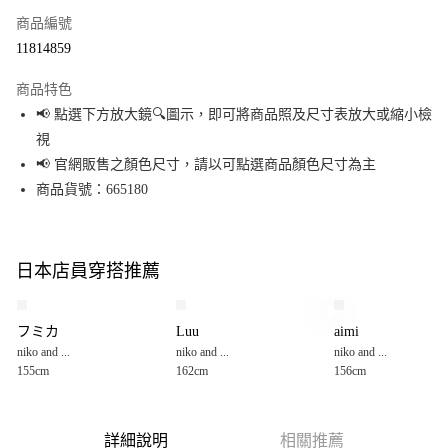
商品編號
超商取貨付款
11814859
LINE Pay
商品特色
Apple Pay
📢 點選下方放大鏡🔍圖示，即可將商品照及尺寸表放大或縮小檢
視
街口支付
📢 官網販售之顏色尺寸，請以可點選商品顏色尺寸為主
悠遊付
商品貨號：665180
Google Pay
全盈+PAY
日本店員穿搭推薦
大哥付你分期
相關說明
フミカ
Luu
aimi
【大哥付你分期使用說明】
niko and ...
niko and ...
niko and ...
AFTEE先享後付
1.本服務由台灣大哥大提供，台灣大哥大用戶可立即使用無須另外申請。
155cm
162cm
156cm
2.付款方式選擇「大哥付你分期」，訂單成立後會自動跳轉到大哥付的交易
相關說明
流程，驗證手機門號後，選擇欲分期的期數、繳款截止日，確認付款後即完
【關於「AFTEE先享後付」】
成交易。
AFTEE先享後付是「在收到商品之後才付款」的支付方式。 讓您購物簡單便
運送方式
3.實際核准額度、可分期數及費用金額請依後續交易確認頁面所載為準。
利好安心！
詳細說明
相關推薦