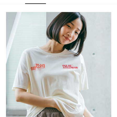
4.訂單成立30分鐘內，如未前往確認交易或遇審核未通過，訂單將自動取
１．簡單：不需註冊會員、不需綁卡、不需儲值。
全家 取貨付款
消。如遇「轉專審核」未通過狀況，表示未達大哥付你分期系統評分，恕無
２．便利：只要手機號碼，簡訊認證，即可結帳。
法說明評估內容。
每筆NT$80，滿NT$888(含以上)免運費
３．安心：先確認商品／服務後，再付款。
【繳款方式說明】
1.分期款項不併入電信帳單，「大哥付你分期」於每月結算日後寄送繳費提
付款後 全家取貨
【「AFTEE先享後付」結帳流程】
醒簡訊。
１．於結帳方式選擇「AFTEE先享後付」後，將跳轉至「AFTEE先享後付」
每筆NT$80，滿NT$888(含以上)免運費
2.透過簡訊連結打開帳單後，可選擇「超商條碼／台灣大直營門市／銀行轉
結帳頁面，進行簡訊認證並確認金額後，即可完成結帳。
帳／街口支付／iPASS MONEY」等通路繳費。
２．訂單成立數日內，您將收到繳費通知簡訊。
7-11 取貨付款
３．收到繳費通知簡訊後14天內，點擊此簡訊中的連結，可透過四大超商／
【注意事項】
每筆NT$80，滿NT$1,500(含以上)免運費
ATM／網路銀行／等多元方式進行付款，方視為交易完成。
1.本服務係由「台灣大哥大股份有限公司」（以下簡稱本公司）所提供，讓
※ 請注意：結帳手續完成當下不需立刻繳費，但若您需要取消訂單，請聯絡
用戶於交易時，得透過本服務購買商品或服務，並由商店將買賣／分期付款
付款後 7-11取貨
購買商品的店家。未經商家同意取消之訂單仍視為有效，需透過AFTEE先享
買賣價金債權讓與本公司後，依約使用本公司帳單繳交帳款。
後付繳納相關費用。
每筆NT$80，滿NT$1,500(含以上)免運費
2.基於同意付款使用「大哥付你分期」之契約關係目的，商店將以您的個人
※ 交易是否成功請以「AFTEE先享後付 」之結帳頁面顯示為準，若有關於
資料（包含姓名、電話或地址）提供予台灣大哥大進項蒐集、處理及利用，
是否繳費成功／繳費後需取消欲退款等相關疑問，請聯繫「AFTEE先享後付
宅配
由本公司與您本人進行分期帳單所需資料之確認、核對及更正。
客戶支援中心」
https://netprotections.freshdesk.com/support/home
3.完整用戶服務條款，請詳閱以下連結：
https://oppay.tw/userRule
每筆NT$80，滿NT$1,500(含以上)免運費
【注意事項】
１．透過由恩沛科技股份有限公司提供之「AFTEE先享後付」服務完成之交
易，需依本服務之必要範圍內提供個人資料，並將交易相關給付款項請求債
權轉讓予恩沛科技股份有限公司。
２．關於個人資料處理事宜，請瀏覽以下網址：
https://aftee.tw/terms/#terms3
３．未成年的使用者請事先徵得法定代理人或監護人之同意方可使用
「AFTEE先享後付」，若未經同意申辦者引起之損失，本公司不負相關責
任。