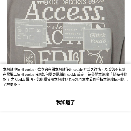
本網站中使用 cookie，欲查詢有關本網站使用 cookie 方式之詳情，及若您不希望
在電腦上使用 cookie 時應如何變更電腦的 cookie 設定，請參閱本網站「
隱私權條
款
」之 Cookie 聲明。您繼續使用本網站即表示您同意本公司得按本網站使用條款
之 Cookie 聲明使用 cookie。
了解更多 >
我知道了