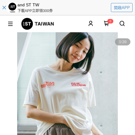
and ST TW
開啟APP
下載APP立即領300券
0
1
/
20