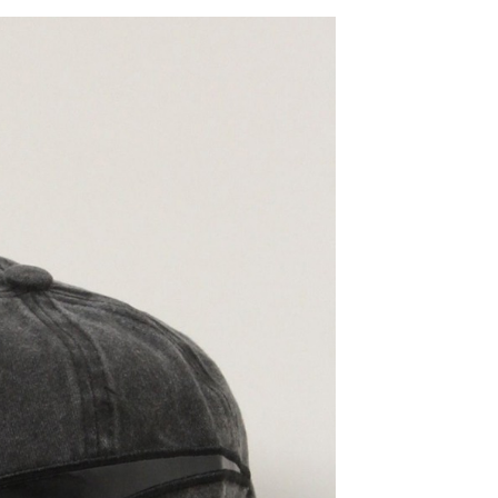
：結帳手續完成當下不需立刻繳費，但若您需要取消訂單，請聯
0，滿NT$1,500(含以上)免運費
易時，得透過本服務購買商品或服務，並由商店將買賣／分期付
的店家。未經商家同意取消之訂單仍視為有效，需透過AFTEE
金債權讓與本公司後，依約使用本公司帳單繳交帳款。
繳納相關費用。
11取貨
意付款使用「大哥付你分期」之契約關係目的，商店將以您的個人
否成功請以「AFTEE先享後付 」之結帳頁面顯示為準，若有關於
0，滿NT$1,500(含以上)免運費
含姓名、電話或地址）提供予台灣大哥大進項蒐集、處理及利
功／繳費後需取消欲退款等相關疑問，請聯繫「AFTEE先享後
公司與您本人進行分期帳單所需資料之確認、核對及更正。
援中心」
https://netprotections.freshdesk.com/support/home
戶服務條款，請詳閱以下連結：
https://oppay.tw/userRule
項】
0，滿NT$1,500(含以上)免運費
恩沛科技股份有限公司提供之「AFTEE先享後付」服務完成之
依本服務之必要範圍內提供個人資料，並將交易相關給付款項請
讓予恩沛科技股份有限公司。
個人資料處理事宜，請瀏覽以下網址：
https://aftee.tw/terms/#terms3
年的使用者請事先徵得法定代理人或監護人之同意方可使用
E先享後付」，若未經同意申辦者引起之損失，本公司不負相關責
AFTEE先享後付」時，將依據個別帳號之用戶狀況，依本公司
核予不同之上限額度；若仍有額度不足之情形，本公司將視審查
用戶進行身份認證。
一人註冊多個帳號或使用他人資訊註冊。若發現惡意使用之情
科技股份有限公司將有權停止該用戶之使用額度並採取法律行