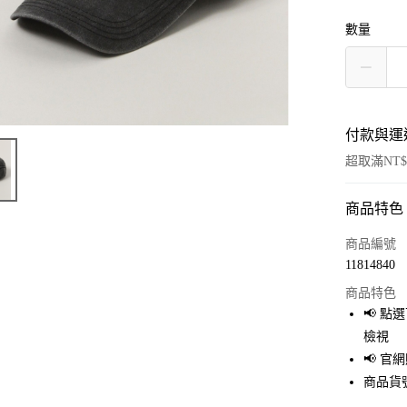
數量
付款與運
超取滿NT$
商品特色
付款方式
信用卡一
商品編號
11814840
超商取貨
商品特色
LINE Pay
📢 
檢視
Apple Pay
📢 
街口支付
商品貨號