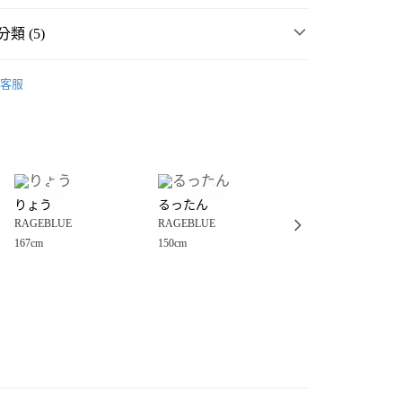
類 (5)
E
☀️ 2026・夏裝新登場 🌴
客服
・夏裝新登場 🌴
RAGEBLUE
分期
E
男裝
配件
你分期使用說明】
享後付
由台灣大哥大提供，台灣大哥大用戶可立即使用無須另外申請。
件
帽
棒球帽
式選擇「大哥付你分期」，訂單成立後會自動跳轉到大哥付的交易
帽
棒球帽
證手機門號後，選擇欲分期的期數、繳款截止日，確認付款後即
FTEE先享後付」】
。
りょう
るったん
ユズキ
先享後付是「在收到商品之後才付款」的支付方式。 讓您購物簡單
准額度、可分期數及費用金額請依後續交易確認頁面所載為準。
RAGEBLUE
RAGEBLUE
RAGEBLUE
心！
立30分鐘內，如未前往確認交易或遇審核未通過，訂單將自動取
：不需註冊會員、不需綁卡、不需儲值。
167cm
150cm
165cm
「轉專審核」未通過狀況，表示未達大哥付你分期系統評分，恕
：只要手機號碼，簡訊認證，即可結帳。
付款
評估內容。
：先確認商品／服務後，再付款。
式說明】
0，滿NT$888(含以上)免運費
項不併入電信帳單，「大哥付你分期」於每月結算日後寄送繳費提
EE先享後付」結帳流程】
家取貨
方式選擇「AFTEE先享後付」後，將跳轉至「AFTEE先享後
訊連結打開帳單後，可選擇「超商條碼／台灣大直營門市／銀行轉
頁面，進行簡訊認證並確認金額後，即可完成結帳。
0，滿NT$888(含以上)免運費
／iPASS MONEY」等通路繳費。
成立數日內，您將收到繳費通知簡訊。
費通知簡訊後14天內，點擊此簡訊中的連結，可透過四大超商
付款
項】
網路銀行／等多元方式進行付款，方視為交易完成。
係由「台灣大哥大股份有限公司」（以下簡稱本公司）所提供，讓