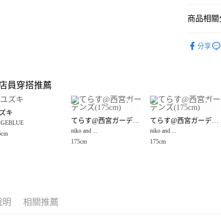
悠遊付
商品相關分
Google Pay
全盈+PAY
RAGEBLU
分享
☀️ 2026
大哥付你
相關說明
RAGEBLU
【大哥付
店員穿搭推薦
AFTEE先
1.本服務
男裝
配
2.付款方
相關說明
男女配件
流程，驗
【關於「A
ズキ
完成交易
AFTEE
てらす@西宮ガーデンズ(175cm)
てらす@西宮ガーデンズ(175cm)
3.實際核
GEBLUE
便利好安
運送方式
4.訂單成
niko and ...
niko and ...
１．簡單
5cm
消。如遇
２．便利
175cm
175cm
全家 取貨
無法說明
３．安心
【繳款方
每筆NT$8
1.分期款
【「AFT
醒簡訊。
付款後 全
１．於結帳
2.透過簡
付」結帳
每筆NT$8
帳／街口支付
２．訂單
說明
相關推薦
３．收到繳
7-11 取貨
【注意事
／ATM／
1.本服務