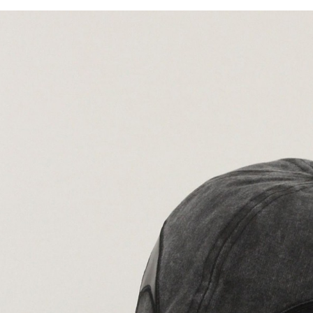
※ 請注意
每筆NT$8
用戶於交
絡購買商品
款買賣價
先享後付
付款後 7-
2.基於同
※ 交易是
每筆NT$8
資料（包
是否繳費成
用，由本
付客戶支
宅配
3.完整用
【注意事
每筆NT$8
１．透過由
交易，需
求債權轉
２．關於
３．未成
「AFTE
任。
４．使用「
即時審查
結果請求
５．嚴禁
形，恩沛
動。