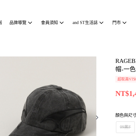
搭
品牌導覽
會員須知
and ST生活誌
門市
RAG
帽-一色-
超取滿NT$
NT$1,
顏色與尺
09黑F