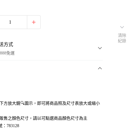
清除
紀錄
送方式
888免運
次付款
付款
點選下方放大鏡🔍圖示，即可將商品照及尺寸表放大或縮小
官網販售之顏色尺寸，請以可點選商品顏色尺寸為主
：783128