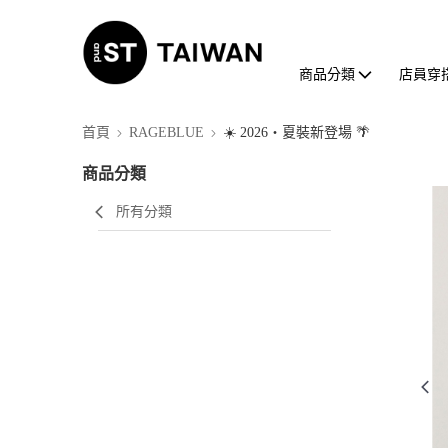
商品分類
店員穿
首頁
RAGEBLUE
☀️ 2026・夏裝新登場 🌴
商品分類
所有分類