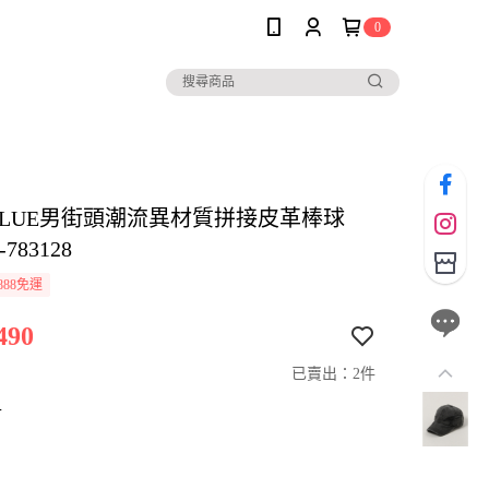
0
EBLUE男街頭潮流異材質拼接皮革棒球
783128
888免運
490
已賣出：2件
寸