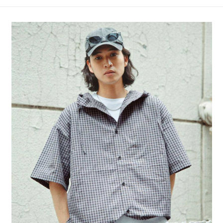
4.訂單成立30分鐘內，如未前往確認交易或遇審核未通過，訂單將自動取
１．簡單：不需註冊會員、不需綁卡、不需儲值。
全家 取貨付款
消。如遇「轉專審核」未通過狀況，表示未達大哥付你分期系統評分，恕無
２．便利：只要手機號碼，簡訊認證，即可結帳。
法說明評估內容。
每筆NT$80，滿NT$888(含以上)免運費
３．安心：先確認商品／服務後，再付款。
【繳款方式說明】
1.分期款項不併入電信帳單，「大哥付你分期」於每月結算日後寄送繳費提
付款後 全家取貨
【「AFTEE先享後付」結帳流程】
醒簡訊。
１．於結帳方式選擇「AFTEE先享後付」後，將跳轉至「AFTEE先享後付」
每筆NT$80，滿NT$888(含以上)免運費
2.透過簡訊連結打開帳單後，可選擇「超商條碼／台灣大直營門市／銀行轉
結帳頁面，進行簡訊認證並確認金額後，即可完成結帳。
帳／街口支付／iPASS MONEY」等通路繳費。
２．訂單成立數日內，您將收到繳費通知簡訊。
7-11 取貨付款
３．收到繳費通知簡訊後14天內，點擊此簡訊中的連結，可透過四大超商／
【注意事項】
每筆NT$80，滿NT$1,500(含以上)免運費
ATM／網路銀行／等多元方式進行付款，方視為交易完成。
1.本服務係由「台灣大哥大股份有限公司」（以下簡稱本公司）所提供，讓
※ 請注意：結帳手續完成當下不需立刻繳費，但若您需要取消訂單，請聯絡
用戶於交易時，得透過本服務購買商品或服務，並由商店將買賣／分期付款
付款後 7-11取貨
購買商品的店家。未經商家同意取消之訂單仍視為有效，需透過AFTEE先享
買賣價金債權讓與本公司後，依約使用本公司帳單繳交帳款。
後付繳納相關費用。
每筆NT$80，滿NT$1,500(含以上)免運費
2.基於同意付款使用「大哥付你分期」之契約關係目的，商店將以您的個人
※ 交易是否成功請以「AFTEE先享後付 」之結帳頁面顯示為準，若有關於
資料（包含姓名、電話或地址）提供予台灣大哥大進項蒐集、處理及利用，
是否繳費成功／繳費後需取消欲退款等相關疑問，請聯繫「AFTEE先享後付
宅配
由本公司與您本人進行分期帳單所需資料之確認、核對及更正。
客戶支援中心」
https://netprotections.freshdesk.com/support/home
3.完整用戶服務條款，請詳閱以下連結：
https://oppay.tw/userRule
每筆NT$80，滿NT$1,500(含以上)免運費
【注意事項】
１．透過由恩沛科技股份有限公司提供之「AFTEE先享後付」服務完成之交
易，需依本服務之必要範圍內提供個人資料，並將交易相關給付款項請求債
權轉讓予恩沛科技股份有限公司。
２．關於個人資料處理事宜，請瀏覽以下網址：
https://aftee.tw/terms/#terms3
３．未成年的使用者請事先徵得法定代理人或監護人之同意方可使用
「AFTEE先享後付」，若未經同意申辦者引起之損失，本公司不負相關責
任。