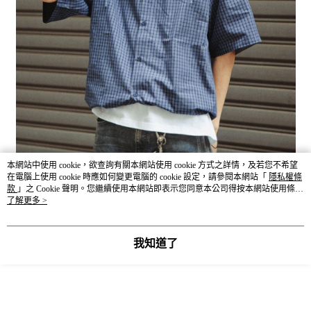
本網站中使用 cookie，欲查詢有關本網站使用 cookie 方式之詳情，及若您不希望
在電腦上使用 cookie 時應如何變更電腦的 cookie 設定，請參閱本網站「
隱私權條
款
」之 Cookie 聲明。您繼續使用本網站即表示您同意本公司得按本網站使用條款
之 Cookie 聲明使用 cookie。
了解更多 >
我知道了