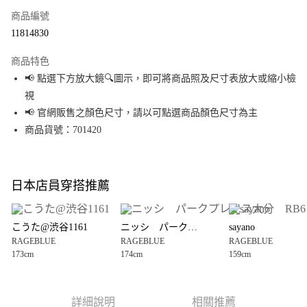
商品編號
超商取貨付款
11814830
LINE Pay
商品特色
Apple Pay
📢 點選下方放大鏡🔍圖示，即可將商品照及尺寸表放大或縮小檢
視
街口支付
📢 官網販售之顏色尺寸，請以可點選商品顏色尺寸為主
悠遊付
商品貨號：701420
Google Pay
全盈+PAY
日本店員穿搭推薦
大哥付你分期
相關說明
こうた@渋谷1161
ニッシ パークプレイス大分 RB6
sayano
【大哥付你分期使用說明】
RAGEBLUE
RAGEBLUE
RAGEBLUE
AFTEE先享後付
1.本服務由台灣大哥大提供，台灣大哥大用戶可立即使用無須另外申請。
173cm
174cm
159cm
2.付款方式選擇「大哥付你分期」，訂單成立後會自動跳轉到大哥付的交易
相關說明
流程，驗證手機門號後，選擇欲分期的期數、繳款截止日，確認付款後即完
【關於「AFTEE先享後付」】
成交易。
AFTEE先享後付是「在收到商品之後才付款」的支付方式。 讓您購物簡單便
運送方式
3.實際核准額度、可分期數及費用金額請依後續交易確認頁面所載為準。
利好安心！
詳細說明
相關推薦