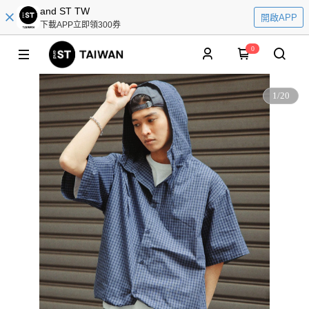
and ST TW
開啟APP
下載APP立即領300券
0
1
/
20