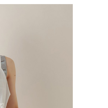
網路銀行／等多元方式進行付款，方視為交易完成。
係由「台灣大哥大股份有限公司」（以下簡稱本公司）所提供，讓
：結帳手續完成當下不需立刻繳費，但若您需要取消訂單，請聯
0，滿NT$1,500(含以上)免運費
易時，得透過本服務購買商品或服務，並由商店將買賣／分期付
的店家。未經商家同意取消之訂單仍視為有效，需透過AFTEE
金債權讓與本公司後，依約使用本公司帳單繳交帳款。
繳納相關費用。
11取貨
意付款使用「大哥付你分期」之契約關係目的，商店將以您的個人
否成功請以「AFTEE先享後付 」之結帳頁面顯示為準，若有關於
0，滿NT$1,500(含以上)免運費
含姓名、電話或地址）提供予台灣大哥大進項蒐集、處理及利
功／繳費後需取消欲退款等相關疑問，請聯繫「AFTEE先享後
公司與您本人進行分期帳單所需資料之確認、核對及更正。
援中心」
https://netprotections.freshdesk.com/support/home
戶服務條款，請詳閱以下連結：
https://oppay.tw/userRule
項】
0，滿NT$1,500(含以上)免運費
恩沛科技股份有限公司提供之「AFTEE先享後付」服務完成之
依本服務之必要範圍內提供個人資料，並將交易相關給付款項請
讓予恩沛科技股份有限公司。
個人資料處理事宜，請瀏覽以下網址：
https://aftee.tw/terms/#terms3
年的使用者請事先徵得法定代理人或監護人之同意方可使用
E先享後付」，若未經同意申辦者引起之損失，本公司不負相關責
AFTEE先享後付」時，將依據個別帳號之用戶狀況，依本公司
核予不同之上限額度；若仍有額度不足之情形，本公司將視審查
用戶進行身份認證。
一人註冊多個帳號或使用他人資訊註冊。若發現惡意使用之情
科技股份有限公司將有權停止該用戶之使用額度並採取法律行