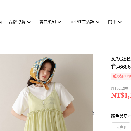
搭
品牌導覽
會員須知
and ST生活誌
門市
RAGE
色-6686
超取滿NT$
NT$2,290
NT$1,
顏色與尺
02白F