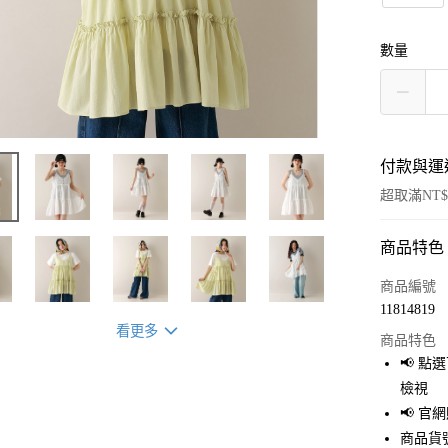
數量
付款與運
超取滿NT$
商品特色
付款方式
信用卡一
商品編號
11814819
超商取貨
看更多
商品特色
LINE Pay
📢 
檢視
Apple Pay
📢 
街口支付
商品貨號