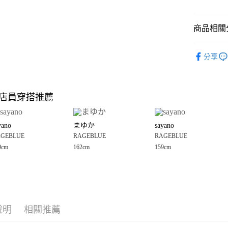
悠遊付
商品相關分
Google Pay
全盈+PAY
RAGEBLU
分享
☀️ 2026
大哥付你
相關說明
🈹 夏季 SU
【大哥付
店員穿搭推薦
AFTEE先
1.本服務
RAGEBLU
2.付款方
相關說明
RAGEBLU
流程，驗
【關於「A
yano
まゆか
sayano
完成交易
AFTEE
女裝
洋
3.實際核
GEBLUE
RAGEBLUE
RAGEBLUE
便利好安
運送方式
4.訂單成
１．簡單
9cm
162cm
159cm
消。如遇
２．便利
全家 取貨
無法說明
３．安心
【繳款方
每筆NT$8
1.分期款
【「AFT
醒簡訊。
付款後 全
１．於結帳
2.透過簡
付」結帳
每筆NT$8
帳／街口支付
說明
相關推薦
２．訂單
３．收到繳
7-11 取貨
【注意事