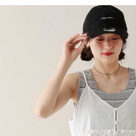
／ATM／
1.本服務
※ 請注意
每筆NT$8
用戶於交
絡購買商品
款買賣價
先享後付
付款後 7-
2.基於同
※ 交易是
每筆NT$8
資料（包
是否繳費成
用，由本
付客戶支
宅配
3.完整用
【注意事
每筆NT$8
１．透過由
交易，需
求債權轉
２．關於
３．未成
「AFTE
任。
４．使用「
即時審查
結果請求
５．嚴禁
形，恩沛
動。