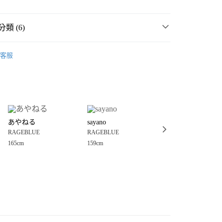
類 (6)
E
☀️ 2026・夏裝新登場 🌴
客服
・夏裝新登場 🌴
RAGEBLUE
分期
MMER SALE ↘️
RAGEBLUE
你分期使用說明】
享後付
由台灣大哥大提供，台灣大哥大用戶可立即使用無須另外申請。
E
🈹 FINAL SALE 4折起 ↘️
式選擇「大哥付你分期」，訂單成立後會自動跳轉到大哥付的交易
E
女裝
洋裝、連身裙、連身褲
證手機門號後，選擇欲分期的期數、繳款截止日，確認付款後即
FTEE先享後付」】
。
あやねる
sayano
まゆか
先享後付是「在收到商品之後才付款」的支付方式。 讓您購物簡單
裝、連身裙、連身褲
洋裝、連身裙
准額度、可分期數及費用金額請依後續交易確認頁面所載為準。
RAGEBLUE
RAGEBLUE
RAGEBLUE
心！
立30分鐘內，如未前往確認交易或遇審核未通過，訂單將自動取
：不需註冊會員、不需綁卡、不需儲值。
165cm
159cm
162cm
「轉專審核」未通過狀況，表示未達大哥付你分期系統評分，恕
：只要手機號碼，簡訊認證，即可結帳。
付款
評估內容。
：先確認商品／服務後，再付款。
式說明】
0，滿NT$888(含以上)免運費
項不併入電信帳單，「大哥付你分期」於每月結算日後寄送繳費提
EE先享後付」結帳流程】
家取貨
方式選擇「AFTEE先享後付」後，將跳轉至「AFTEE先享後
訊連結打開帳單後，可選擇「超商條碼／台灣大直營門市／銀行轉
頁面，進行簡訊認證並確認金額後，即可完成結帳。
0，滿NT$888(含以上)免運費
／iPASS MONEY」等通路繳費。
成立數日內，您將收到繳費通知簡訊。
費通知簡訊後14天內，點擊此簡訊中的連結，可透過四大超商
付款
項】