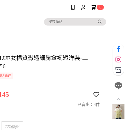
0
BLUE女棉質微透細肩傘襬短洋裝-二
56
888免運
145
已賣出：4件
寸
72粉綠F