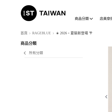
商品分類
店員穿
首頁
RAGEBLUE
☀️ 2026・夏裝新登場 🌴
商品分類
所有分類