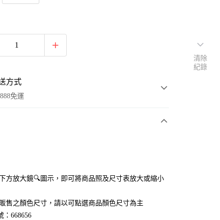
清除
紀錄
送方式
888免運
次付款
付款
點選下方放大鏡🔍圖示，即可將商品照及尺寸表放大或縮小
官網販售之顏色尺寸，請以可點選商品顏色尺寸為主
：668656