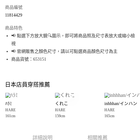
商品編號
超商取貨付款
11814429
LINE Pay
商品特色
Apple Pay
📢 點選下方放大鏡🔍圖示，即可將商品照及尺寸表放大或縮小檢
視
街口支付
📢 官網販售之顏色尺寸，請以可點選商品顏色尺寸為主
悠遊付
商品貨號：653151
Google Pay
全盈+PAY
日本店員穿搭推薦
大哥付你分期
相關說明
ﾊﾗﾐ
くれこ
inhhhan/インハン
【大哥付你分期使用說明】
HARE
HARE
HARE
AFTEE先享後付
1.本服務由台灣大哥大提供，台灣大哥大用戶可立即使用無須另外申請。
161cm
159cm
165cm
2.付款方式選擇「大哥付你分期」，訂單成立後會自動跳轉到大哥付的交易
相關說明
流程，驗證手機門號後，選擇欲分期的期數、繳款截止日，確認付款後即完
【關於「AFTEE先享後付」】
成交易。
AFTEE先享後付是「在收到商品之後才付款」的支付方式。 讓您購物簡單便
運送方式
3.實際核准額度、可分期數及費用金額請依後續交易確認頁面所載為準。
利好安心！
詳細說明
相關推薦