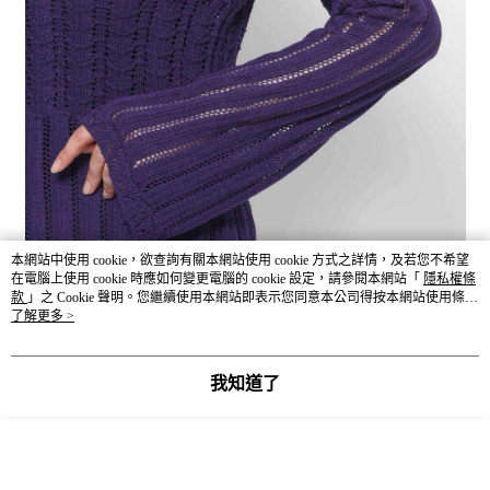
本網站中使用 cookie，欲查詢有關本網站使用 cookie 方式之詳情，及若您不希望
在電腦上使用 cookie 時應如何變更電腦的 cookie 設定，請參閱本網站「
隱私權條
款
」之 Cookie 聲明。您繼續使用本網站即表示您同意本公司得按本網站使用條款
之 Cookie 聲明使用 cookie。
了解更多 >
我知道了