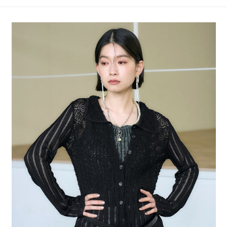
4.訂單成立30分鐘內，如未前往確認交易或遇審核未通過，訂單將自動取
１．簡單：不需註冊會員、不需綁卡、不需儲值。
全家 取貨付款
消。如遇「轉專審核」未通過狀況，表示未達大哥付你分期系統評分，恕無
２．便利：只要手機號碼，簡訊認證，即可結帳。
法說明評估內容。
每筆NT$80，滿NT$888(含以上)免運費
３．安心：先確認商品／服務後，再付款。
【繳款方式說明】
1.分期款項不併入電信帳單，「大哥付你分期」於每月結算日後寄送繳費提
付款後 全家取貨
【「AFTEE先享後付」結帳流程】
醒簡訊。
１．於結帳方式選擇「AFTEE先享後付」後，將跳轉至「AFTEE先享後付」
每筆NT$80，滿NT$888(含以上)免運費
2.透過簡訊連結打開帳單後，可選擇「超商條碼／台灣大直營門市／銀行轉
結帳頁面，進行簡訊認證並確認金額後，即可完成結帳。
帳／街口支付／iPASS MONEY」等通路繳費。
２．訂單成立數日內，您將收到繳費通知簡訊。
7-11 取貨付款
３．收到繳費通知簡訊後14天內，點擊此簡訊中的連結，可透過四大超商／
【注意事項】
每筆NT$80，滿NT$1,500(含以上)免運費
ATM／網路銀行／等多元方式進行付款，方視為交易完成。
1.本服務係由「台灣大哥大股份有限公司」（以下簡稱本公司）所提供，讓
※ 請注意：結帳手續完成當下不需立刻繳費，但若您需要取消訂單，請聯絡
用戶於交易時，得透過本服務購買商品或服務，並由商店將買賣／分期付款
付款後 7-11取貨
購買商品的店家。未經商家同意取消之訂單仍視為有效，需透過AFTEE先享
買賣價金債權讓與本公司後，依約使用本公司帳單繳交帳款。
後付繳納相關費用。
每筆NT$80，滿NT$1,500(含以上)免運費
2.基於同意付款使用「大哥付你分期」之契約關係目的，商店將以您的個人
※ 交易是否成功請以「AFTEE先享後付 」之結帳頁面顯示為準，若有關於
資料（包含姓名、電話或地址）提供予台灣大哥大進項蒐集、處理及利用，
是否繳費成功／繳費後需取消欲退款等相關疑問，請聯繫「AFTEE先享後付
宅配
由本公司與您本人進行分期帳單所需資料之確認、核對及更正。
客戶支援中心」
https://netprotections.freshdesk.com/support/home
3.完整用戶服務條款，請詳閱以下連結：
https://oppay.tw/userRule
每筆NT$80，滿NT$1,500(含以上)免運費
【注意事項】
１．透過由恩沛科技股份有限公司提供之「AFTEE先享後付」服務完成之交
易，需依本服務之必要範圍內提供個人資料，並將交易相關給付款項請求債
權轉讓予恩沛科技股份有限公司。
２．關於個人資料處理事宜，請瀏覽以下網址：
https://aftee.tw/terms/#terms3
３．未成年的使用者請事先徵得法定代理人或監護人之同意方可使用
「AFTEE先享後付」，若未經同意申辦者引起之損失，本公司不負相關責
任。