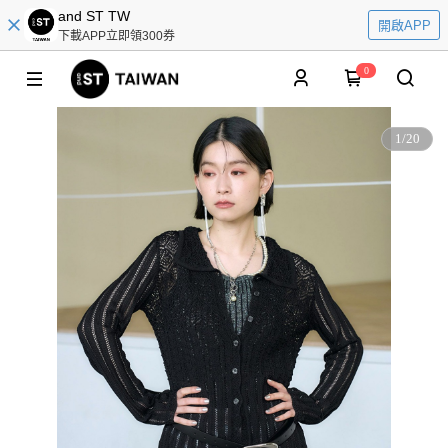
and ST TW
開啟APP
下載APP立即領300券
0
1
/
20