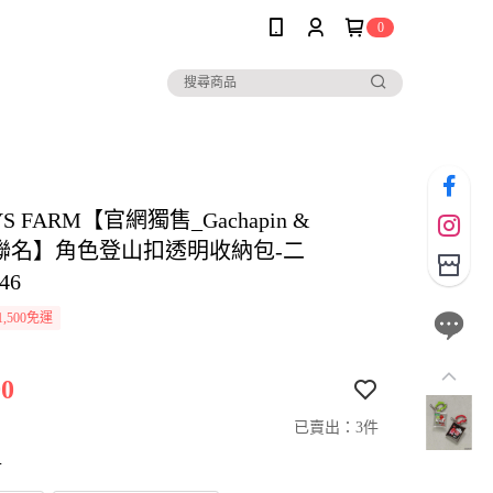
0
S FARM【官網獨售_Gachapin &
ku聯名】角色登山扣透明收納包-二
46
,500免運
0
已賣出：3件
寸