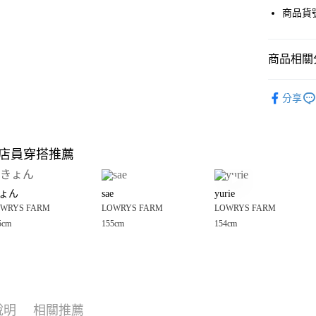
街口支付
商品貨號
悠遊付
商品相關分
Google Pay
全盈+PAY
🈹 夏季 SU
分享
☀️ 2026
大哥付你
相關說明
LOWRYS 
【大哥付
店員穿搭推薦
AFTEE先
1.本服務
女裝
配
2.付款方
相關說明
男女配件
流程，驗
【關於「A
ょん
sae
yurie
完成交易
AFTEE
LOWRYS 
3.實際核
WRYS FARM
LOWRYS FARM
LOWRYS FARM
便利好安
運送方式
4.訂單成
１．簡單
5cm
155cm
154cm
LOWRYS 
消。如遇
２．便利
全家 取貨
無法說明
３．安心
LOWRYS 
【繳款方
每筆NT$8
1.分期款
【「AFT
醒簡訊。
付款後 全
１．於結帳
2.透過簡
付」結帳
每筆NT$8
帳／街口支付
說明
相關推薦
２．訂單