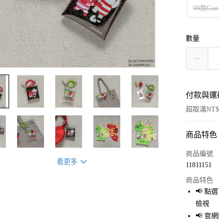
09款Gaa
數量
付款與運
超取滿NT$
商品特色
付款方式
信用卡一
商品編號
看更多
11811151
超商取貨
商品特色
LINE Pay
📢 
檢視
Apple Pay
📢 