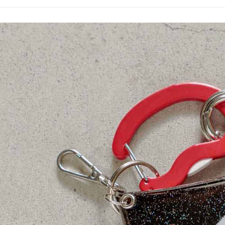
３．收到繳
7-11 取貨
【注意事
／ATM／
1.本服務
※ 請注意
每筆NT$8
用戶於交
絡購買商品
款買賣價
先享後付
付款後 7-
2.基於同
※ 交易是
每筆NT$8
資料（包
是否繳費成
用，由本
付客戶支
宅配
3.完整用
【注意事
每筆NT$8
１．透過由
交易，需
求債權轉
２．關於
３．未成
「AFTE
任。
４．使用「
即時審查
結果請求
５．嚴禁
形，恩沛
動。