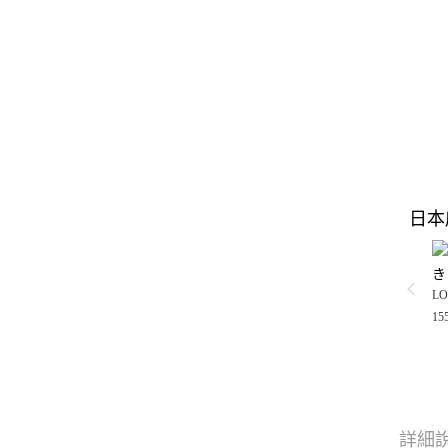
日本
き
LO
15
詳細