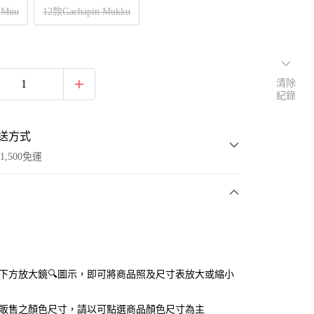
 Muu
12款Gachapin Mukku
清除
紀錄
送方式
1,500免運
次付款
付款
點選下方放大鏡🔍圖示，即可將商品照及尺寸表放大或縮小
官網販售之顏色尺寸，請以可點選商品顏色尺寸為主