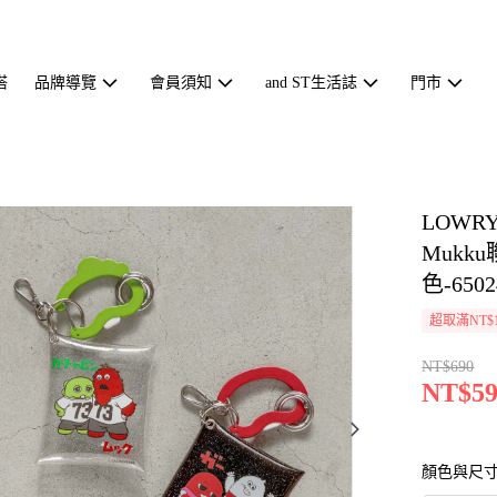
搭
品牌導覽
會員須知
and ST生活誌
門市
LOWRY
Muk
色-6502
超取滿NT$1
NT$690
NT$59
顏色與尺