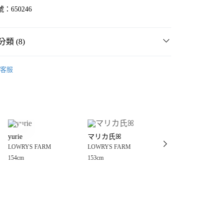
：650246
類 (8)
MMER SALE ↘️
LOWRYS FARM
客服
・夏裝新登場 🌴
LOWRYS FARM
分期
FARM
女裝
配件
包
你分期使用說明】
享後付
由台灣大哥大提供，台灣大哥大用戶可立即使用無須另外申請。
件
包
收納包
式選擇「大哥付你分期」，訂單成立後會自動跳轉到大哥付的交易
包
收納包
證手機門號後，選擇欲分期的期數、繳款截止日，確認付款後即
FTEE先享後付」】
。
yurie
マリカ氏ꕤ︎︎
toyo .
先享後付是「在收到商品之後才付款」的支付方式。 讓您購物簡單
FARM
☀️ 2026・夏裝新登場 🌴
准額度、可分期數及費用金額請依後續交易確認頁面所載為準。
LOWRYS FARM
LOWRYS FARM
LOWRYS FARM
心！
立30分鐘內，如未前往確認交易或遇審核未通過，訂單將自動取
：不需註冊會員、不需綁卡、不需儲值。
154cm
153cm
160cm
FARM
🈹 FINAL SALE 最低4折起 ↘️
「轉專審核」未通過狀況，表示未達大哥付你分期系統評分，恕
：只要手機號碼，簡訊認證，即可結帳。
付款
評估內容。
：先確認商品／服務後，再付款。
FARM
🟢 Gachapin & Mukku聯名系列 🔴
式說明】
0，滿NT$1,500(含以上)免運費
項不併入電信帳單，「大哥付你分期」於每月結算日後寄送繳費提
EE先享後付」結帳流程】
家取貨
方式選擇「AFTEE先享後付」後，將跳轉至「AFTEE先享後
訊連結打開帳單後，可選擇「超商條碼／台灣大直營門市／銀行轉
頁面，進行簡訊認證並確認金額後，即可完成結帳。
0，滿NT$1,500(含以上)免運費
／iPASS MONEY」等通路繳費。
成立數日內，您將收到繳費通知簡訊。