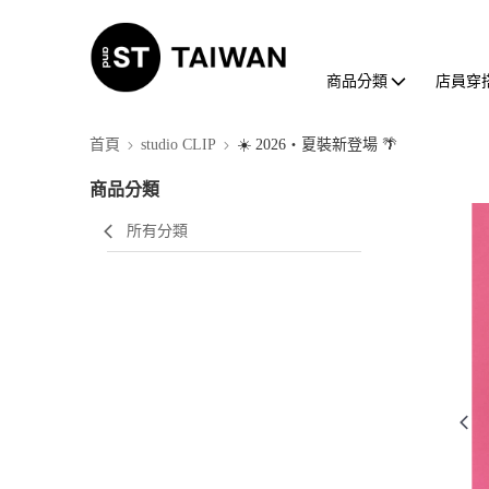
商品分類
店員穿
首頁
studio CLIP
☀️ 2026・夏裝新登場 🌴
商品分類
所有分類