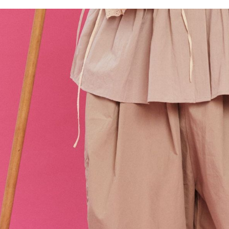
／ATM／
1.本服務
※ 請注意
每筆NT$8
用戶於交
絡購買商品
款買賣價
先享後付
付款後 7-
2.基於同
※ 交易是
每筆NT$8
資料（包
是否繳費成
用，由本
付客戶支
宅配
3.完整用
【注意事
每筆NT$8
１．透過由
交易，需
求債權轉
２．關於
３．未成
「AFTE
任。
４．使用「
即時審查
結果請求
５．嚴禁
形，恩沛
動。