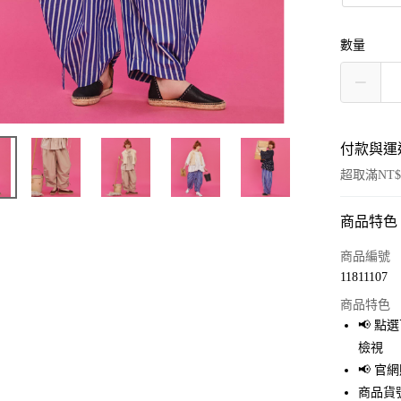
數量
付款與運
超取滿NT$
商品特色
付款方式
信用卡一
商品編號
11811107
超商取貨
商品特色
LINE Pay
📢 
檢視
Apple Pay
📢 
街口支付
商品貨號