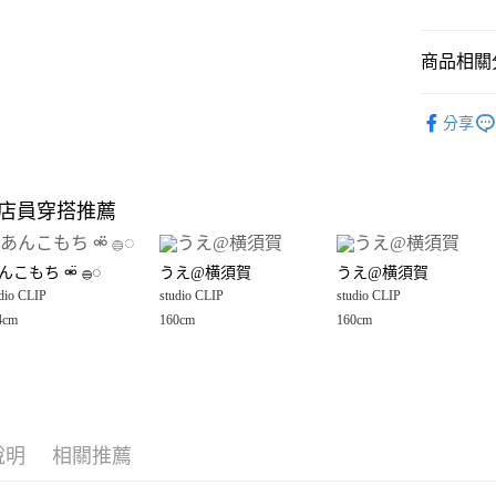
悠遊付
商品相關分
Google Pay
全盈+PAY
studio CLI
分享
🈹 夏季 SU
大哥付你
相關說明
☀️ 2026
【大哥付
店員穿搭推薦
AFTEE先
1.本服務
studio CLI
2.付款方
相關說明
女裝
褲
流程，驗
【關於「A
んこもち ⚮̈ 𓐍◌
うえ@横須賀
うえ@横須賀
完成交易
AFTEE
studio CLI
3.實際核
dio CLIP
studio CLIP
studio CLIP
便利好安
運送方式
4.訂單成
１．簡單
4cm
160cm
160cm
studio CLI
消。如遇
２．便利
全家 取貨
無法說明
３．安心
【繳款方
每筆NT$8
1.分期款
【「AFT
醒簡訊。
付款後 全
１．於結帳
2.透過簡
付」結帳
每筆NT$8
帳／街口支付
說明
相關推薦
２．訂單
３．收到繳
7-11 取貨
【注意事