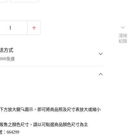
清除
紀錄
送方式
888免運
次付款
付款
點選下方放大鏡🔍圖示，即可將商品照及尺寸表放大或縮小
官網販售之顏色尺寸，請以可點選商品顏色尺寸為主
：664299