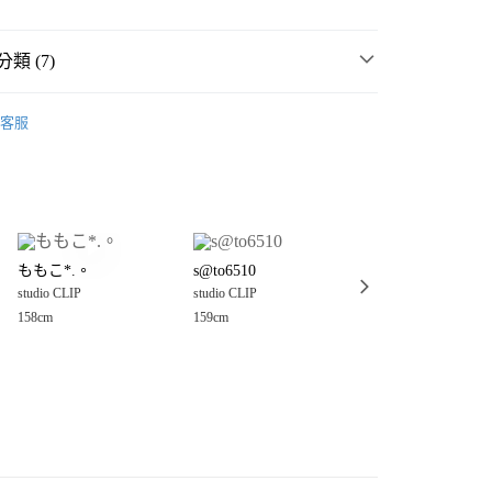
類 (7)
P
☀️ 2026・夏裝新登場 🌴
客服
MMER SALE ↘️
studio CLIP
分期
・夏裝新登場 🌴
studio CLIP
你分期使用說明】
享後付
由台灣大哥大提供，台灣大哥大用戶可立即使用無須另外申請。
P
女裝
褲
式選擇「大哥付你分期」，訂單成立後會自動跳轉到大哥付的交易
長褲
證手機門號後，選擇欲分期的期數、繳款截止日，確認付款後即
FTEE先享後付」】
。
ももこ*.。
s@to6510
s@to6510
先享後付是「在收到商品之後才付款」的支付方式。 讓您購物簡單
P
🎧官網/統一時代限定販售🤎
准額度、可分期數及費用金額請依後續交易確認頁面所載為準。
studio CLIP
studio CLIP
studio CLIP
心！
立30分鐘內，如未前往確認交易或遇審核未通過，訂單將自動取
：不需註冊會員、不需綁卡、不需儲值。
158cm
159cm
159cm
P
🈹 LAST SALE 最低4折起 ↘️
「轉專審核」未通過狀況，表示未達大哥付你分期系統評分，恕
：只要手機號碼，簡訊認證，即可結帳。
付款
評估內容。
：先確認商品／服務後，再付款。
式說明】
0，滿NT$888(含以上)免運費
項不併入電信帳單，「大哥付你分期」於每月結算日後寄送繳費提
EE先享後付」結帳流程】
家取貨
方式選擇「AFTEE先享後付」後，將跳轉至「AFTEE先享後
訊連結打開帳單後，可選擇「超商條碼／台灣大直營門市／銀行轉
頁面，進行簡訊認證並確認金額後，即可完成結帳。
0，滿NT$888(含以上)免運費
／iPASS MONEY」等通路繳費。
成立數日內，您將收到繳費通知簡訊。
費通知簡訊後14天內，點擊此簡訊中的連結，可透過四大超商
付款
項】