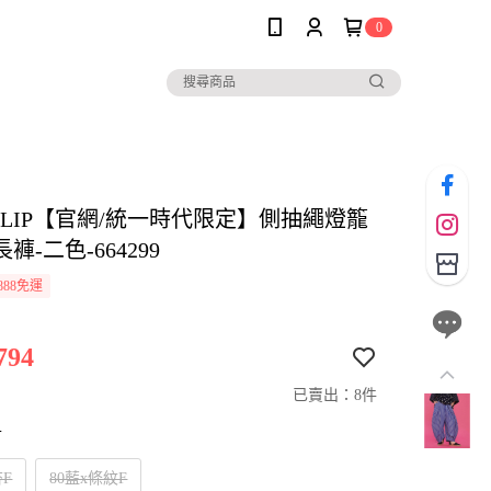
0
io CLIP【官網/統一時代限定】側抽繩燈籠
褲-二色-664299
888免運
794
已賣出：8件
寸
杏F
80藍x條紋F