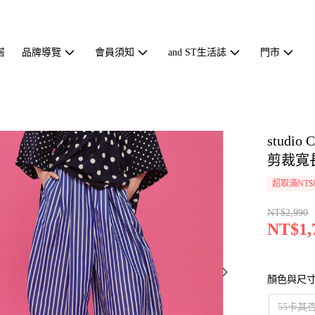
搭
品牌導覽
會員須知
and ST生活誌
門市
stud
剪裁寬長
超取滿NT$
NT$2,990
NT$1,
顏色與尺
55卡其