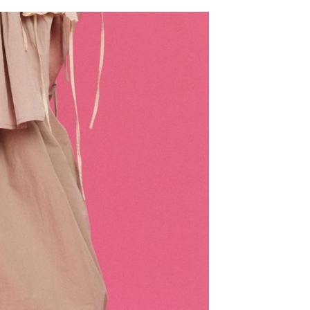
網路銀行／等多元方式進行付款，方視為交易完成。
係由「台灣大哥大股份有限公司」（以下簡稱本公司）所提供，讓
：結帳手續完成當下不需立刻繳費，但若您需要取消訂單，請聯
0，滿NT$1,500(含以上)免運費
易時，得透過本服務購買商品或服務，並由商店將買賣／分期付
的店家。未經商家同意取消之訂單仍視為有效，需透過AFTEE
金債權讓與本公司後，依約使用本公司帳單繳交帳款。
繳納相關費用。
11取貨
意付款使用「大哥付你分期」之契約關係目的，商店將以您的個人
否成功請以「AFTEE先享後付 」之結帳頁面顯示為準，若有關於
0，滿NT$1,500(含以上)免運費
含姓名、電話或地址）提供予台灣大哥大進項蒐集、處理及利
功／繳費後需取消欲退款等相關疑問，請聯繫「AFTEE先享後
公司與您本人進行分期帳單所需資料之確認、核對及更正。
援中心」
https://netprotections.freshdesk.com/support/home
戶服務條款，請詳閱以下連結：
https://oppay.tw/userRule
項】
0，滿NT$1,500(含以上)免運費
恩沛科技股份有限公司提供之「AFTEE先享後付」服務完成之
依本服務之必要範圍內提供個人資料，並將交易相關給付款項請
讓予恩沛科技股份有限公司。
個人資料處理事宜，請瀏覽以下網址：
https://aftee.tw/terms/#terms3
年的使用者請事先徵得法定代理人或監護人之同意方可使用
E先享後付」，若未經同意申辦者引起之損失，本公司不負相關責
AFTEE先享後付」時，將依據個別帳號之用戶狀況，依本公司
核予不同之上限額度；若仍有額度不足之情形，本公司將視審查
用戶進行身份認證。
一人註冊多個帳號或使用他人資訊註冊。若發現惡意使用之情
科技股份有限公司將有權停止該用戶之使用額度並採取法律行