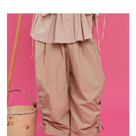
4.訂單成立30分鐘內，如未前往確認交易或遇審核未通過，訂單將自動取
１．簡單：不需註冊會員、不需綁卡、不需儲值。
全家 取貨付款
消。如遇「轉專審核」未通過狀況，表示未達大哥付你分期系統評分，恕無
２．便利：只要手機號碼，簡訊認證，即可結帳。
法說明評估內容。
每筆NT$80，滿NT$888(含以上)免運費
３．安心：先確認商品／服務後，再付款。
【繳款方式說明】
1.分期款項不併入電信帳單，「大哥付你分期」於每月結算日後寄送繳費提
付款後 全家取貨
【「AFTEE先享後付」結帳流程】
醒簡訊。
１．於結帳方式選擇「AFTEE先享後付」後，將跳轉至「AFTEE先享後付」
每筆NT$80，滿NT$888(含以上)免運費
2.透過簡訊連結打開帳單後，可選擇「超商條碼／台灣大直營門市／銀行轉
結帳頁面，進行簡訊認證並確認金額後，即可完成結帳。
帳／街口支付／iPASS MONEY」等通路繳費。
２．訂單成立數日內，您將收到繳費通知簡訊。
7-11 取貨付款
３．收到繳費通知簡訊後14天內，點擊此簡訊中的連結，可透過四大超商／
【注意事項】
每筆NT$80，滿NT$1,500(含以上)免運費
ATM／網路銀行／等多元方式進行付款，方視為交易完成。
1.本服務係由「台灣大哥大股份有限公司」（以下簡稱本公司）所提供，讓
※ 請注意：結帳手續完成當下不需立刻繳費，但若您需要取消訂單，請聯絡
用戶於交易時，得透過本服務購買商品或服務，並由商店將買賣／分期付款
付款後 7-11取貨
購買商品的店家。未經商家同意取消之訂單仍視為有效，需透過AFTEE先享
買賣價金債權讓與本公司後，依約使用本公司帳單繳交帳款。
後付繳納相關費用。
每筆NT$80，滿NT$1,500(含以上)免運費
2.基於同意付款使用「大哥付你分期」之契約關係目的，商店將以您的個人
※ 交易是否成功請以「AFTEE先享後付 」之結帳頁面顯示為準，若有關於
資料（包含姓名、電話或地址）提供予台灣大哥大進項蒐集、處理及利用，
是否繳費成功／繳費後需取消欲退款等相關疑問，請聯繫「AFTEE先享後付
宅配
由本公司與您本人進行分期帳單所需資料之確認、核對及更正。
客戶支援中心」
https://netprotections.freshdesk.com/support/home
3.完整用戶服務條款，請詳閱以下連結：
https://oppay.tw/userRule
每筆NT$80，滿NT$1,500(含以上)免運費
【注意事項】
１．透過由恩沛科技股份有限公司提供之「AFTEE先享後付」服務完成之交
易，需依本服務之必要範圍內提供個人資料，並將交易相關給付款項請求債
權轉讓予恩沛科技股份有限公司。
２．關於個人資料處理事宜，請瀏覽以下網址：
https://aftee.tw/terms/#terms3
３．未成年的使用者請事先徵得法定代理人或監護人之同意方可使用
「AFTEE先享後付」，若未經同意申辦者引起之損失，本公司不負相關責
任。