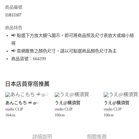
商品編號
超商取貨付款
11811107
LINE Pay
商品特色
Apple Pay
📢 點選下方放大鏡🔍圖示，即可將商品照及尺寸表放大或縮小檢
視
街口支付
📢 官網販售之顏色尺寸，請以可點選商品顏色尺寸為主
悠遊付
商品貨號：664299
Google Pay
全盈+PAY
日本店員穿搭推薦
大哥付你分期
相關說明
あんこもち ⚮̈ 𓐍◌
うえ@横須賀
うえ@横須賀
【大哥付你分期使用說明】
studio CLIP
studio CLIP
studio CLIP
AFTEE先享後付
1.本服務由台灣大哥大提供，台灣大哥大用戶可立即使用無須另外申請。
164cm
160cm
160cm
2.付款方式選擇「大哥付你分期」，訂單成立後會自動跳轉到大哥付的交易
相關說明
流程，驗證手機門號後，選擇欲分期的期數、繳款截止日，確認付款後即完
【關於「AFTEE先享後付」】
成交易。
AFTEE先享後付是「在收到商品之後才付款」的支付方式。 讓您購物簡單便
運送方式
3.實際核准額度、可分期數及費用金額請依後續交易確認頁面所載為準。
利好安心！
詳細說明
相關推薦