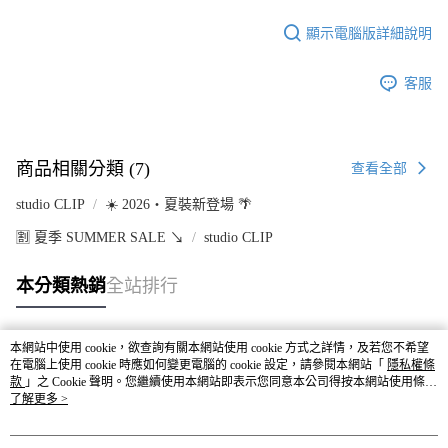
顯示電腦版詳細說明
客服
商品相關分類 (7)
查看全部
studio CLIP
☀️ 2026・夏裝新登場 🌴
🈹 夏季 SUMMER SALE ↘️
studio CLIP
本分類熱銷
全站排行
本網站中使用 cookie，欲查詢有關本網站使用 cookie 方式之詳情，及若您不希望
熱門標籤
在電腦上使用 cookie 時應如何變更電腦的 cookie 設定，請參閱本網站「
隱私權條
款
」之 Cookie 聲明。您繼續使用本網站即表示您同意本公司得按本網站使用條款
之 Cookie 聲明使用 cookie。
了解更多 >