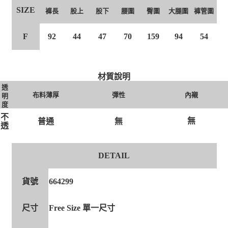
SIZE
褲長
股上
股下
腰圍
臀圍
大腿圍
褲管圍
F
92
44
47
70
159
94
54
材質說明
透
布料薄厚
彈性
內襯
明
度
不
無
無
普通
透
DETAIL
貨號
664299
尺寸
Free Size 單一尺寸