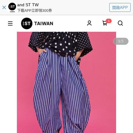
and ST TW
開啟APP
下載APP立即領300券
0
1
/
5