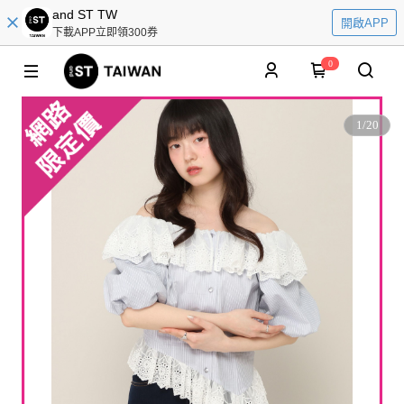
and ST TW
開啟APP
下載APP立即領300券
0
1
/
20