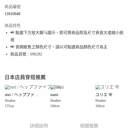
商品編號
超商取貨付款
11810948
LINE Pay
商品特色
Apple Pay
📢 點選下方放大鏡🔍圖示，即可將商品照及尺寸表放大或縮小檢
視
街口支付
📢 官網販售之顏色尺寸，請以可點選商品顏色尺寸為主
悠遊付
商品貨號：696282
Google Pay
全盈+PAY
日本店員穿搭推薦
大哥付你分期
相關說明
mei / ヘップファイブ(776)
nami
ユリエ 🌸
【大哥付你分期使用說明】
Heather
Heather
Heather
AFTEE先享後付
1.本服務由台灣大哥大提供，台灣大哥大用戶可立即使用無須另外申請。
155cm
160cm
166cm
2.付款方式選擇「大哥付你分期」，訂單成立後會自動跳轉到大哥付的交易
相關說明
流程，驗證手機門號後，選擇欲分期的期數、繳款截止日，確認付款後即完
【關於「AFTEE先享後付」】
成交易。
AFTEE先享後付是「在收到商品之後才付款」的支付方式。 讓您購物簡單便
運送方式
3.實際核准額度、可分期數及費用金額請依後續交易確認頁面所載為準。
利好安心！
詳細說明
相關推薦