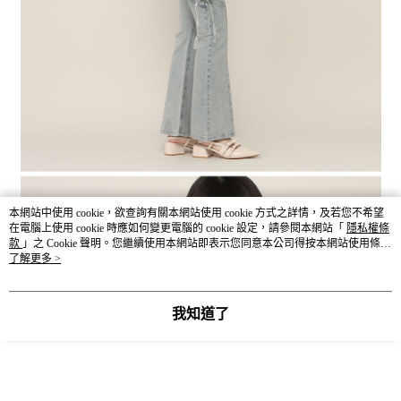
本網站中使用 cookie，欲查詢有關本網站使用 cookie 方式之詳情，及若您不希望
在電腦上使用 cookie 時應如何變更電腦的 cookie 設定，請參閱本網站「
隱私權條
款
」之 Cookie 聲明。您繼續使用本網站即表示您同意本公司得按本網站使用條款
之 Cookie 聲明使用 cookie。
了解更多 >
我知道了