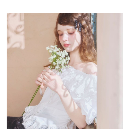
4.訂單成立30分鐘內，如未前往確認交易或遇審核未通過，訂單將自動取
１．簡單：不需註冊會員、不需綁卡、不需儲值。
全家 取貨付款
消。如遇「轉專審核」未通過狀況，表示未達大哥付你分期系統評分，恕無
２．便利：只要手機號碼，簡訊認證，即可結帳。
法說明評估內容。
每筆NT$80，滿NT$888(含以上)免運費
３．安心：先確認商品／服務後，再付款。
【繳款方式說明】
1.分期款項不併入電信帳單，「大哥付你分期」於每月結算日後寄送繳費提
付款後 全家取貨
【「AFTEE先享後付」結帳流程】
醒簡訊。
１．於結帳方式選擇「AFTEE先享後付」後，將跳轉至「AFTEE先享後付」
每筆NT$80，滿NT$888(含以上)免運費
2.透過簡訊連結打開帳單後，可選擇「超商條碼／台灣大直營門市／銀行轉
結帳頁面，進行簡訊認證並確認金額後，即可完成結帳。
帳／街口支付／iPASS MONEY」等通路繳費。
２．訂單成立數日內，您將收到繳費通知簡訊。
7-11 取貨付款
３．收到繳費通知簡訊後14天內，點擊此簡訊中的連結，可透過四大超商／
【注意事項】
每筆NT$80，滿NT$1,500(含以上)免運費
ATM／網路銀行／等多元方式進行付款，方視為交易完成。
1.本服務係由「台灣大哥大股份有限公司」（以下簡稱本公司）所提供，讓
※ 請注意：結帳手續完成當下不需立刻繳費，但若您需要取消訂單，請聯絡
用戶於交易時，得透過本服務購買商品或服務，並由商店將買賣／分期付款
付款後 7-11取貨
購買商品的店家。未經商家同意取消之訂單仍視為有效，需透過AFTEE先享
買賣價金債權讓與本公司後，依約使用本公司帳單繳交帳款。
後付繳納相關費用。
每筆NT$80，滿NT$1,500(含以上)免運費
2.基於同意付款使用「大哥付你分期」之契約關係目的，商店將以您的個人
※ 交易是否成功請以「AFTEE先享後付 」之結帳頁面顯示為準，若有關於
資料（包含姓名、電話或地址）提供予台灣大哥大進項蒐集、處理及利用，
是否繳費成功／繳費後需取消欲退款等相關疑問，請聯繫「AFTEE先享後付
宅配
由本公司與您本人進行分期帳單所需資料之確認、核對及更正。
客戶支援中心」
https://netprotections.freshdesk.com/support/home
3.完整用戶服務條款，請詳閱以下連結：
https://oppay.tw/userRule
每筆NT$80，滿NT$1,500(含以上)免運費
【注意事項】
１．透過由恩沛科技股份有限公司提供之「AFTEE先享後付」服務完成之交
易，需依本服務之必要範圍內提供個人資料，並將交易相關給付款項請求債
權轉讓予恩沛科技股份有限公司。
２．關於個人資料處理事宜，請瀏覽以下網址：
https://aftee.tw/terms/#terms3
３．未成年的使用者請事先徵得法定代理人或監護人之同意方可使用
「AFTEE先享後付」，若未經同意申辦者引起之損失，本公司不負相關責
任。