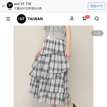
and ST TW
開啟APP
下載APP立即領300券
0
1
/
20