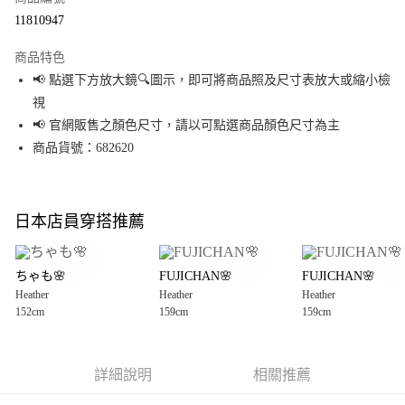
超商取貨付款
11810947
LINE Pay
商品特色
Apple Pay
📢 點選下方放大鏡🔍圖示，即可將商品照及尺寸表放大或縮小檢
視
街口支付
📢 官網販售之顏色尺寸，請以可點選商品顏色尺寸為主
悠遊付
商品貨號：682620
Google Pay
全盈+PAY
日本店員穿搭推薦
大哥付你分期
相關說明
ちゃも🌸
FUJICHAN🌸
FUJICHAN🌸
【大哥付你分期使用說明】
Heather
Heather
Heather
AFTEE先享後付
1.本服務由台灣大哥大提供，台灣大哥大用戶可立即使用無須另外申請。
152cm
159cm
159cm
2.付款方式選擇「大哥付你分期」，訂單成立後會自動跳轉到大哥付的交易
相關說明
流程，驗證手機門號後，選擇欲分期的期數、繳款截止日，確認付款後即完
【關於「AFTEE先享後付」】
成交易。
AFTEE先享後付是「在收到商品之後才付款」的支付方式。 讓您購物簡單便
運送方式
3.實際核准額度、可分期數及費用金額請依後續交易確認頁面所載為準。
利好安心！
詳細說明
相關推薦
4.訂單成立30分鐘內，如未前往確認交易或遇審核未通過，訂單將自動取
１．簡單：不需註冊會員、不需綁卡、不需儲值。
全家 取貨付款
消。如遇「轉專審核」未通過狀況，表示未達大哥付你分期系統評分，恕無