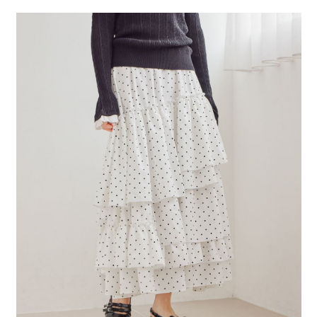
２．便利：只要手機號碼，簡訊認證，即可結帳。
法說明評估內容。
每筆NT$80，滿NT$888(含以上)免運費
３．安心：先確認商品／服務後，再付款。
【繳款方式說明】
1.分期款項不併入電信帳單，「大哥付你分期」於每月結算日後寄送繳費提
付款後 全家取貨
【「AFTEE先享後付」結帳流程】
醒簡訊。
１．於結帳方式選擇「AFTEE先享後付」後，將跳轉至「AFTEE先享後付」
每筆NT$80，滿NT$888(含以上)免運費
2.透過簡訊連結打開帳單後，可選擇「超商條碼／台灣大直營門市／銀行轉
結帳頁面，進行簡訊認證並確認金額後，即可完成結帳。
帳／街口支付／iPASS MONEY」等通路繳費。
２．訂單成立數日內，您將收到繳費通知簡訊。
7-11 取貨付款
３．收到繳費通知簡訊後14天內，點擊此簡訊中的連結，可透過四大超商／
【注意事項】
每筆NT$80，滿NT$1,500(含以上)免運費
ATM／網路銀行／等多元方式進行付款，方視為交易完成。
1.本服務係由「台灣大哥大股份有限公司」（以下簡稱本公司）所提供，讓
※ 請注意：結帳手續完成當下不需立刻繳費，但若您需要取消訂單，請聯絡
用戶於交易時，得透過本服務購買商品或服務，並由商店將買賣／分期付款
付款後 7-11取貨
購買商品的店家。未經商家同意取消之訂單仍視為有效，需透過AFTEE先享
買賣價金債權讓與本公司後，依約使用本公司帳單繳交帳款。
後付繳納相關費用。
每筆NT$80，滿NT$1,500(含以上)免運費
2.基於同意付款使用「大哥付你分期」之契約關係目的，商店將以您的個人
※ 交易是否成功請以「AFTEE先享後付 」之結帳頁面顯示為準，若有關於
資料（包含姓名、電話或地址）提供予台灣大哥大進項蒐集、處理及利用，
是否繳費成功／繳費後需取消欲退款等相關疑問，請聯繫「AFTEE先享後付
宅配
由本公司與您本人進行分期帳單所需資料之確認、核對及更正。
客戶支援中心」
https://netprotections.freshdesk.com/support/home
3.完整用戶服務條款，請詳閱以下連結：
https://oppay.tw/userRule
每筆NT$80，滿NT$1,500(含以上)免運費
【注意事項】
１．透過由恩沛科技股份有限公司提供之「AFTEE先享後付」服務完成之交
易，需依本服務之必要範圍內提供個人資料，並將交易相關給付款項請求債
權轉讓予恩沛科技股份有限公司。
２．關於個人資料處理事宜，請瀏覽以下網址：
https://aftee.tw/terms/#terms3
３．未成年的使用者請事先徵得法定代理人或監護人之同意方可使用
「AFTEE先享後付」，若未經同意申辦者引起之損失，本公司不負相關責
任。
４．使用「AFTEE先享後付」時，將依據個別帳號之用戶狀況，依本公司即