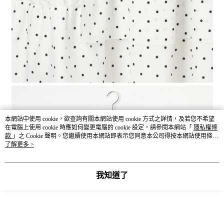
本網站中使用 cookie，欲查詢有關本網站使用 cookie 方式之詳情，及若您不希望
在電腦上使用 cookie 時應如何變更電腦的 cookie 設定，請參閱本網站「
隱私權條
款
」之 Cookie 聲明。您繼續使用本網站即表示您同意本公司得按本網站使用條款
之 Cookie 聲明使用 cookie。
了解更多 >
我知道了