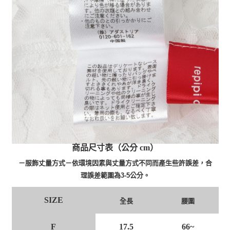
商品尺寸表（公分 cm）
－服飾丈量方式－依環境因素與丈量方式不同而產生些許誤差，合
理誤差範圍為3-5公分。
SIZE
全長
腰圍
F
17.5
66~