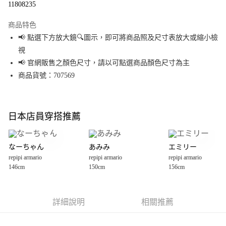
11808235
LINE Pay
商品特色
Apple Pay
📢 點選下方放大鏡🔍圖示，即可將商品照及尺寸表放大或縮小檢
視
街口支付
📢 官網販售之顏色尺寸，請以可點選商品顏色尺寸為主
悠遊付
商品貨號：707569
Google Pay
全盈+PAY
日本店員穿搭推薦
大哥付你分期
相關說明
なーちゃん
あみみ
エミリー
【大哥付你分期使用說明】
repipi armario
repipi armario
repipi armario
AFTEE先享後付
1.本服務由台灣大哥大提供，台灣大哥大用戶可立即使用無須另外申請。
146cm
150cm
156cm
2.付款方式選擇「大哥付你分期」，訂單成立後會自動跳轉到大哥付的交易
相關說明
流程，驗證手機門號後，選擇欲分期的期數、繳款截止日，確認付款後即完
【關於「AFTEE先享後付」】
成交易。
AFTEE先享後付是「在收到商品之後才付款」的支付方式。 讓您購物簡單便
運送方式
3.實際核准額度、可分期數及費用金額請依後續交易確認頁面所載為準。
利好安心！
詳細說明
相關推薦
4.訂單成立30分鐘內，如未前往確認交易或遇審核未通過，訂單將自動取
１．簡單：不需註冊會員、不需綁卡、不需儲值。
全家 取貨付款
消。如遇「轉專審核」未通過狀況，表示未達大哥付你分期系統評分，恕無
２．便利：只要手機號碼，簡訊認證，即可結帳。
法說明評估內容。