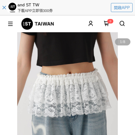
and ST TW
開啟APP
下載APP立即領300券
0
1
/
8