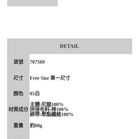
DETAIL
貨號
707569
尺寸
Free Size 單一尺寸
顏色
05白
主體:尼龍100%
材質成分
拼接布料:棉100%
綁帶:聚酯纖維100%
重量
約80g