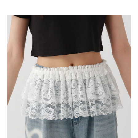
每筆NT$80，滿NT$888(含以上)免運費
３．安心：先確認商品／服務後，再付款。
【繳款方式說明】
1.分期款項不併入電信帳單，「大哥付你分期」於每月結算日後寄送繳費提
付款後 全家取貨
【「AFTEE先享後付」結帳流程】
醒簡訊。
１．於結帳方式選擇「AFTEE先享後付」後，將跳轉至「AFTEE先享後付」
每筆NT$80，滿NT$888(含以上)免運費
2.透過簡訊連結打開帳單後，可選擇「超商條碼／台灣大直營門市／銀行轉
結帳頁面，進行簡訊認證並確認金額後，即可完成結帳。
帳／街口支付／iPASS MONEY」等通路繳費。
２．訂單成立數日內，您將收到繳費通知簡訊。
7-11 取貨付款
３．收到繳費通知簡訊後14天內，點擊此簡訊中的連結，可透過四大超商／
【注意事項】
每筆NT$80，滿NT$1,500(含以上)免運費
ATM／網路銀行／等多元方式進行付款，方視為交易完成。
1.本服務係由「台灣大哥大股份有限公司」（以下簡稱本公司）所提供，讓
※ 請注意：結帳手續完成當下不需立刻繳費，但若您需要取消訂單，請聯絡
用戶於交易時，得透過本服務購買商品或服務，並由商店將買賣／分期付款
付款後 7-11取貨
購買商品的店家。未經商家同意取消之訂單仍視為有效，需透過AFTEE先享
買賣價金債權讓與本公司後，依約使用本公司帳單繳交帳款。
後付繳納相關費用。
每筆NT$80，滿NT$1,500(含以上)免運費
2.基於同意付款使用「大哥付你分期」之契約關係目的，商店將以您的個人
※ 交易是否成功請以「AFTEE先享後付 」之結帳頁面顯示為準，若有關於
資料（包含姓名、電話或地址）提供予台灣大哥大進項蒐集、處理及利用，
是否繳費成功／繳費後需取消欲退款等相關疑問，請聯繫「AFTEE先享後付
宅配
由本公司與您本人進行分期帳單所需資料之確認、核對及更正。
客戶支援中心」
https://netprotections.freshdesk.com/support/home
3.完整用戶服務條款，請詳閱以下連結：
https://oppay.tw/userRule
每筆NT$80，滿NT$1,500(含以上)免運費
【注意事項】
１．透過由恩沛科技股份有限公司提供之「AFTEE先享後付」服務完成之交
易，需依本服務之必要範圍內提供個人資料，並將交易相關給付款項請求債
權轉讓予恩沛科技股份有限公司。
２．關於個人資料處理事宜，請瀏覽以下網址：
https://aftee.tw/terms/#terms3
３．未成年的使用者請事先徵得法定代理人或監護人之同意方可使用
「AFTEE先享後付」，若未經同意申辦者引起之損失，本公司不負相關責
任。
４．使用「AFTEE先享後付」時，將依據個別帳號之用戶狀況，依本公司即
時審查核予不同之上限額度；若仍有額度不足之情形，本公司將視審查結果