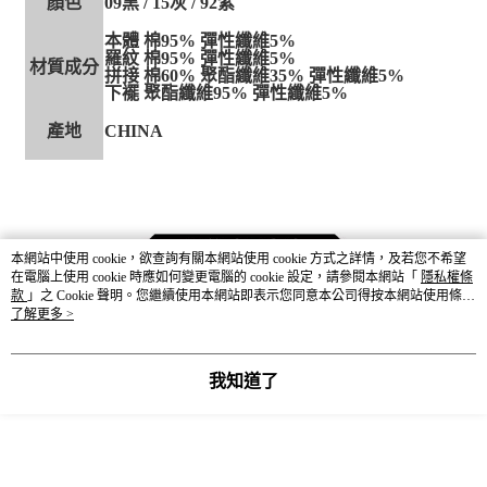
顏色
09黑 / 15灰 / 92紫
本體 棉95% 彈性纖維5%
羅紋 棉95% 彈性纖維5%
材質成分
拼接 棉60% 聚酯纖維35% 彈性纖維5%
下襬 聚酯纖維95% 彈性纖維5%
產地
CHINA
本網站中使用 cookie，欲查詢有關本網站使用 cookie 方式之詳情，及若您不希望
在電腦上使用 cookie 時應如何變更電腦的 cookie 設定，請參閱本網站「
隱私權條
款
」之 Cookie 聲明。您繼續使用本網站即表示您同意本公司得按本網站使用條款
之 Cookie 聲明使用 cookie。
了解更多 >
我知道了