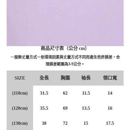
商品尺寸表（公分 cm）
－服飾丈量方式－依環境因素與丈量方式不同而產生些許誤差，合
理誤差範圍為3-5公分。
SIZE
全長
胸圍
袖長
領口寬
(110cm)
31.5
62
11.5
14
(120cm)
35.5
69
13.5
16
(130cm)
38
72
15
17.5