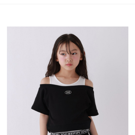
4.訂單成立30分鐘內，如未前往確認交易或遇審核未通過，訂單將自動取
１．簡單：不需註冊會員、不需綁卡、不需儲值。
全家 取貨付款
消。如遇「轉專審核」未通過狀況，表示未達大哥付你分期系統評分，恕無
２．便利：只要手機號碼，簡訊認證，即可結帳。
法說明評估內容。
每筆NT$80，滿NT$888(含以上)免運費
３．安心：先確認商品／服務後，再付款。
【繳款方式說明】
1.分期款項不併入電信帳單，「大哥付你分期」於每月結算日後寄送繳費提
付款後 全家取貨
【「AFTEE先享後付」結帳流程】
醒簡訊。
１．於結帳方式選擇「AFTEE先享後付」後，將跳轉至「AFTEE先享後付」
每筆NT$80，滿NT$888(含以上)免運費
2.透過簡訊連結打開帳單後，可選擇「超商條碼／台灣大直營門市／銀行轉
結帳頁面，進行簡訊認證並確認金額後，即可完成結帳。
帳／街口支付／iPASS MONEY」等通路繳費。
２．訂單成立數日內，您將收到繳費通知簡訊。
7-11 取貨付款
３．收到繳費通知簡訊後14天內，點擊此簡訊中的連結，可透過四大超商／
【注意事項】
每筆NT$80，滿NT$1,500(含以上)免運費
ATM／網路銀行／等多元方式進行付款，方視為交易完成。
1.本服務係由「台灣大哥大股份有限公司」（以下簡稱本公司）所提供，讓
※ 請注意：結帳手續完成當下不需立刻繳費，但若您需要取消訂單，請聯絡
用戶於交易時，得透過本服務購買商品或服務，並由商店將買賣／分期付款
付款後 7-11取貨
購買商品的店家。未經商家同意取消之訂單仍視為有效，需透過AFTEE先享
買賣價金債權讓與本公司後，依約使用本公司帳單繳交帳款。
後付繳納相關費用。
每筆NT$80，滿NT$1,500(含以上)免運費
2.基於同意付款使用「大哥付你分期」之契約關係目的，商店將以您的個人
※ 交易是否成功請以「AFTEE先享後付 」之結帳頁面顯示為準，若有關於
資料（包含姓名、電話或地址）提供予台灣大哥大進項蒐集、處理及利用，
是否繳費成功／繳費後需取消欲退款等相關疑問，請聯繫「AFTEE先享後付
宅配
由本公司與您本人進行分期帳單所需資料之確認、核對及更正。
客戶支援中心」
https://netprotections.freshdesk.com/support/home
3.完整用戶服務條款，請詳閱以下連結：
https://oppay.tw/userRule
每筆NT$80，滿NT$1,500(含以上)免運費
【注意事項】
１．透過由恩沛科技股份有限公司提供之「AFTEE先享後付」服務完成之交
易，需依本服務之必要範圍內提供個人資料，並將交易相關給付款項請求債
權轉讓予恩沛科技股份有限公司。
２．關於個人資料處理事宜，請瀏覽以下網址：
https://aftee.tw/terms/#terms3
３．未成年的使用者請事先徵得法定代理人或監護人之同意方可使用
「AFTEE先享後付」，若未經同意申辦者引起之損失，本公司不負相關責
任。