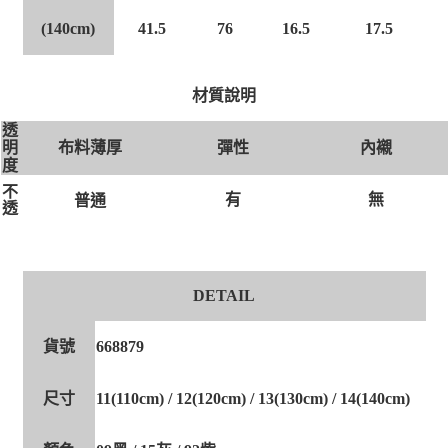
(140cm)
41.5
76
16.5
17.5
材質說明
透
布料薄厚
彈性
內襯
明
度
不
有
無
普通
透
DETAIL
貨號
668879
尺寸
11(110cm) / 12(120cm) / 13(130cm) / 14(140cm)