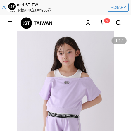
and ST TW
開啟APP
下載APP立即領300券
0
1
/
12