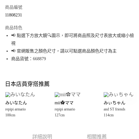
商品編號
超商取貨付款
11808231
LINE Pay
商品特色
Apple Pay
📢 點選下方放大鏡🔍圖示，即可將商品照及尺寸表放大或縮小檢
視
街口支付
📢 官網販售之顏色尺寸，請以可點選商品顏色尺寸為主
悠遊付
商品貨號：668879
Google Pay
全盈+PAY
日本店員穿搭推薦
大哥付你分期
相關說明
みいなたん
mii✿ママ
みぃちゃん
【大哥付你分期使用說明】
repipi armario
repipi armario
and ST friends
AFTEE先享後付
1.本服務由台灣大哥大提供，台灣大哥大用戶可立即使用無須另外申請。
100cm
127cm
114cm
2.付款方式選擇「大哥付你分期」，訂單成立後會自動跳轉到大哥付的交易
相關說明
流程，驗證手機門號後，選擇欲分期的期數、繳款截止日，確認付款後即完
【關於「AFTEE先享後付」】
成交易。
AFTEE先享後付是「在收到商品之後才付款」的支付方式。 讓您購物簡單便
運送方式
3.實際核准額度、可分期數及費用金額請依後續交易確認頁面所載為準。
利好安心！
詳細說明
相關推薦