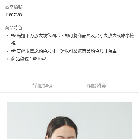
商品編號
超商取貨付款
11807883
LINE Pay
商品特色
Apple Pay
📢 點選下方放大鏡🔍圖示，即可將商品照及尺寸表放大或縮小檢
視
街口支付
📢 官網販售之顏色尺寸，請以可點選商品顏色尺寸為主
悠遊付
商品貨號：681042
Google Pay
全盈+PAY
詳細說明
相關推薦
大哥付你分期
相關說明
【大哥付你分期使用說明】
AFTEE先享後付
1.本服務由台灣大哥大提供，台灣大哥大用戶可立即使用無須另外申請。
2.付款方式選擇「大哥付你分期」，訂單成立後會自動跳轉到大哥付的交易
相關說明
流程，驗證手機門號後，選擇欲分期的期數、繳款截止日，確認付款後即完
【關於「AFTEE先享後付」】
成交易。
AFTEE先享後付是「在收到商品之後才付款」的支付方式。 讓您購物簡單便
運送方式
3.實際核准額度、可分期數及費用金額請依後續交易確認頁面所載為準。
利好安心！