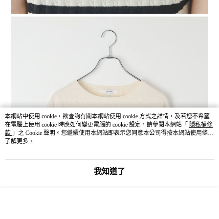
本網站中使用 cookie，欲查詢有關本網站使用 cookie 方式之詳情，及若您不希望
在電腦上使用 cookie 時應如何變更電腦的 cookie 設定，請參閱本網站「
隱私權條
款
」之 Cookie 聲明。您繼續使用本網站即表示您同意本公司得按本網站使用條款
之 Cookie 聲明使用 cookie。
了解更多 >
我知道了