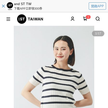
and ST TW
開啟APP
下載APP立即領300券
0
1
/
17