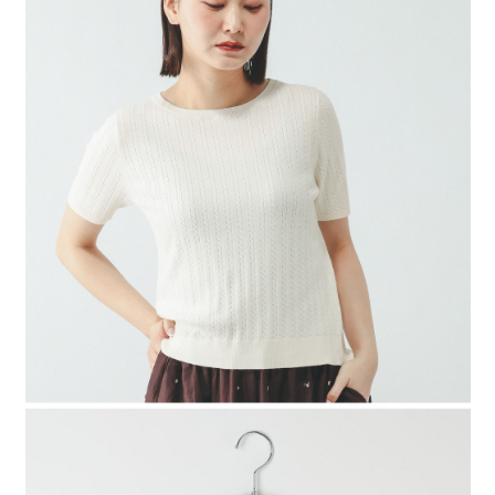
4.訂單成立30分鐘內，如未前往確認交易或遇審核未通過，訂單將自動取
１．簡單：不需註冊會員、不需綁卡、不需儲值。
全家 取貨付款
消。如遇「轉專審核」未通過狀況，表示未達大哥付你分期系統評分，恕無
２．便利：只要手機號碼，簡訊認證，即可結帳。
法說明評估內容。
每筆NT$80，滿NT$888(含以上)免運費
３．安心：先確認商品／服務後，再付款。
【繳款方式說明】
1.分期款項不併入電信帳單，「大哥付你分期」於每月結算日後寄送繳費提
付款後 全家取貨
【「AFTEE先享後付」結帳流程】
醒簡訊。
１．於結帳方式選擇「AFTEE先享後付」後，將跳轉至「AFTEE先享後付」
每筆NT$80，滿NT$888(含以上)免運費
2.透過簡訊連結打開帳單後，可選擇「超商條碼／台灣大直營門市／銀行轉
結帳頁面，進行簡訊認證並確認金額後，即可完成結帳。
帳／街口支付／iPASS MONEY」等通路繳費。
２．訂單成立數日內，您將收到繳費通知簡訊。
7-11 取貨付款
３．收到繳費通知簡訊後14天內，點擊此簡訊中的連結，可透過四大超商／
【注意事項】
每筆NT$80，滿NT$1,500(含以上)免運費
ATM／網路銀行／等多元方式進行付款，方視為交易完成。
1.本服務係由「台灣大哥大股份有限公司」（以下簡稱本公司）所提供，讓
※ 請注意：結帳手續完成當下不需立刻繳費，但若您需要取消訂單，請聯絡
用戶於交易時，得透過本服務購買商品或服務，並由商店將買賣／分期付款
付款後 7-11取貨
購買商品的店家。未經商家同意取消之訂單仍視為有效，需透過AFTEE先享
買賣價金債權讓與本公司後，依約使用本公司帳單繳交帳款。
後付繳納相關費用。
每筆NT$80，滿NT$1,500(含以上)免運費
2.基於同意付款使用「大哥付你分期」之契約關係目的，商店將以您的個人
※ 交易是否成功請以「AFTEE先享後付 」之結帳頁面顯示為準，若有關於
資料（包含姓名、電話或地址）提供予台灣大哥大進項蒐集、處理及利用，
是否繳費成功／繳費後需取消欲退款等相關疑問，請聯繫「AFTEE先享後付
宅配
由本公司與您本人進行分期帳單所需資料之確認、核對及更正。
客戶支援中心」
https://netprotections.freshdesk.com/support/home
3.完整用戶服務條款，請詳閱以下連結：
https://oppay.tw/userRule
每筆NT$80，滿NT$1,500(含以上)免運費
【注意事項】
１．透過由恩沛科技股份有限公司提供之「AFTEE先享後付」服務完成之交
易，需依本服務之必要範圍內提供個人資料，並將交易相關給付款項請求債
權轉讓予恩沛科技股份有限公司。
２．關於個人資料處理事宜，請瀏覽以下網址：
https://aftee.tw/terms/#terms3
３．未成年的使用者請事先徵得法定代理人或監護人之同意方可使用
「AFTEE先享後付」，若未經同意申辦者引起之損失，本公司不負相關責
任。