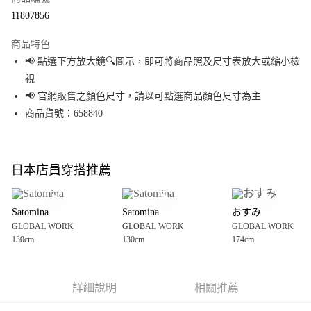
超商取貨付款
11807856
LINE Pay
商品特色
Apple Pay
📢 點選下方放大鏡🔍圖示，即可將商品照及尺寸表放大或縮小檢
視
街口支付
📢 官網販售之顏色尺寸，請以可點選商品顏色尺寸為主
悠遊付
商品貨號：658840
Google Pay
全盈+PAY
日本店員穿搭推薦
大哥付你分期
相關說明
Satomina
Satomina
おすみ
【大哥付你分期使用說明】
GLOBAL WORK
GLOBAL WORK
GLOBAL WORK
AFTEE先享後付
1.本服務由台灣大哥大提供，台灣大哥大用戶可立即使用無須另外申請。
130cm
130cm
174cm
2.付款方式選擇「大哥付你分期」，訂單成立後會自動跳轉到大哥付的交易
相關說明
流程，驗證手機門號後，選擇欲分期的期數、繳款截止日，確認付款後即完
【關於「AFTEE先享後付」】
成交易。
AFTEE先享後付是「在收到商品之後才付款」的支付方式。 讓您購物簡單便
運送方式
3.實際核准額度、可分期數及費用金額請依後續交易確認頁面所載為準。
利好安心！
詳細說明
相關推薦
4.訂單成立30分鐘內，如未前往確認交易或遇審核未通過，訂單將自動取
１．簡單：不需註冊會員、不需綁卡、不需儲值。
全家 取貨付款
消。如遇「轉專審核」未通過狀況，表示未達大哥付你分期系統評分，恕無