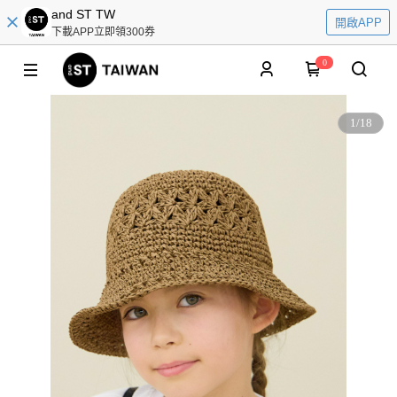
and ST TW
開啟APP
下載APP立即領300券
0
1
/
18