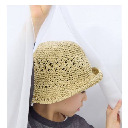
２．便利：只要手機號碼，簡訊認證，即可結帳。
法說明評估內容。
每筆NT$80，滿NT$888(含以上)免運費
３．安心：先確認商品／服務後，再付款。
【繳款方式說明】
1.分期款項不併入電信帳單，「大哥付你分期」於每月結算日後寄送繳費提
付款後 全家取貨
【「AFTEE先享後付」結帳流程】
醒簡訊。
１．於結帳方式選擇「AFTEE先享後付」後，將跳轉至「AFTEE先享後付」
每筆NT$80，滿NT$888(含以上)免運費
2.透過簡訊連結打開帳單後，可選擇「超商條碼／台灣大直營門市／銀行轉
結帳頁面，進行簡訊認證並確認金額後，即可完成結帳。
帳／街口支付／iPASS MONEY」等通路繳費。
２．訂單成立數日內，您將收到繳費通知簡訊。
7-11 取貨付款
３．收到繳費通知簡訊後14天內，點擊此簡訊中的連結，可透過四大超商／
【注意事項】
每筆NT$80，滿NT$1,500(含以上)免運費
ATM／網路銀行／等多元方式進行付款，方視為交易完成。
1.本服務係由「台灣大哥大股份有限公司」（以下簡稱本公司）所提供，讓
※ 請注意：結帳手續完成當下不需立刻繳費，但若您需要取消訂單，請聯絡
用戶於交易時，得透過本服務購買商品或服務，並由商店將買賣／分期付款
付款後 7-11取貨
購買商品的店家。未經商家同意取消之訂單仍視為有效，需透過AFTEE先享
買賣價金債權讓與本公司後，依約使用本公司帳單繳交帳款。
後付繳納相關費用。
每筆NT$80，滿NT$1,500(含以上)免運費
2.基於同意付款使用「大哥付你分期」之契約關係目的，商店將以您的個人
※ 交易是否成功請以「AFTEE先享後付 」之結帳頁面顯示為準，若有關於
資料（包含姓名、電話或地址）提供予台灣大哥大進項蒐集、處理及利用，
是否繳費成功／繳費後需取消欲退款等相關疑問，請聯繫「AFTEE先享後付
宅配
由本公司與您本人進行分期帳單所需資料之確認、核對及更正。
客戶支援中心」
https://netprotections.freshdesk.com/support/home
3.完整用戶服務條款，請詳閱以下連結：
https://oppay.tw/userRule
每筆NT$80，滿NT$1,500(含以上)免運費
【注意事項】
１．透過由恩沛科技股份有限公司提供之「AFTEE先享後付」服務完成之交
易，需依本服務之必要範圍內提供個人資料，並將交易相關給付款項請求債
權轉讓予恩沛科技股份有限公司。
２．關於個人資料處理事宜，請瀏覽以下網址：
https://aftee.tw/terms/#terms3
３．未成年的使用者請事先徵得法定代理人或監護人之同意方可使用
「AFTEE先享後付」，若未經同意申辦者引起之損失，本公司不負相關責
任。
４．使用「AFTEE先享後付」時，將依據個別帳號之用戶狀況，依本公司即