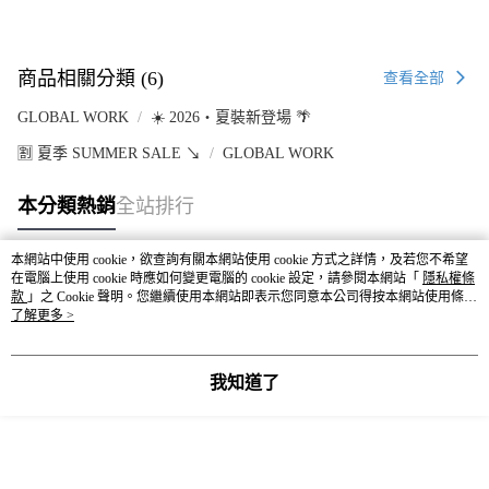
商品相關分類 (6)
查看全部
GLOBAL WORK
☀️ 2026・夏裝新登場 🌴
🈹 夏季 SUMMER SALE ↘️
GLOBAL WORK
本分類熱銷
全站排行
本網站中使用 cookie，欲查詢有關本網站使用 cookie 方式之詳情，及若您不希望
在電腦上使用 cookie 時應如何變更電腦的 cookie 設定，請參閱本網站「
隱私權條
熱門標籤
款
」之 Cookie 聲明。您繼續使用本網站即表示您同意本公司得按本網站使用條款
之 Cookie 聲明使用 cookie。
了解更多 >
我知道了