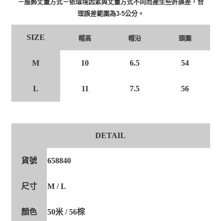
－服飾丈量方式－依環境因素與丈量方式不同而產生些許誤差，合
理誤差範圍為3-5公分。
SIZE
帽高
帽沿
頭圍
M
10
6.5
54
L
11
7.5
56
DETAIL
貨號
658840
尺寸
M / L
顏色
50米 / 56棕