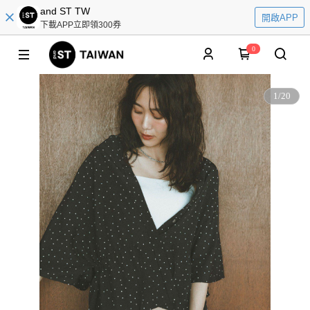
and ST TW
開啟APP
下載APP立即領300券
0
1
/
20