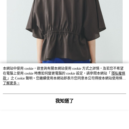
本網站中使用 cookie，欲查詢有關本網站使用 cookie 方式之詳情，及若您不希望
在電腦上使用 cookie 時應如何變更電腦的 cookie 設定，請參閱本網站「
隱私權條
款
」之 Cookie 聲明。您繼續使用本網站即表示您同意本公司得按本網站使用條款
之 Cookie 聲明使用 cookie。
了解更多 >
我知道了