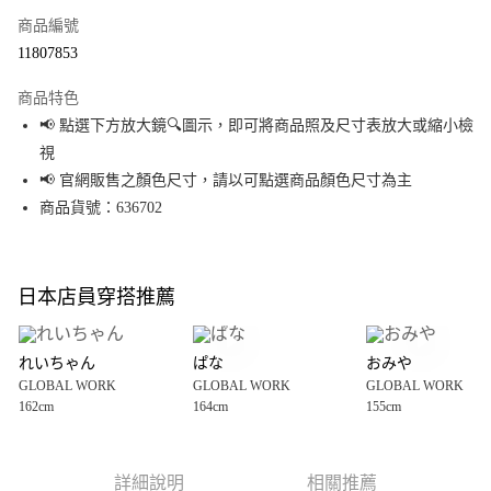
商品編號
超商取貨付款
11807853
LINE Pay
商品特色
Apple Pay
📢 點選下方放大鏡🔍圖示，即可將商品照及尺寸表放大或縮小檢
視
街口支付
📢 官網販售之顏色尺寸，請以可點選商品顏色尺寸為主
悠遊付
商品貨號：636702
Google Pay
全盈+PAY
日本店員穿搭推薦
大哥付你分期
相關說明
れいちゃん
ぱな
おみや
【大哥付你分期使用說明】
GLOBAL WORK
GLOBAL WORK
GLOBAL WORK
AFTEE先享後付
1.本服務由台灣大哥大提供，台灣大哥大用戶可立即使用無須另外申請。
162cm
164cm
155cm
2.付款方式選擇「大哥付你分期」，訂單成立後會自動跳轉到大哥付的交易
相關說明
流程，驗證手機門號後，選擇欲分期的期數、繳款截止日，確認付款後即完
【關於「AFTEE先享後付」】
成交易。
AFTEE先享後付是「在收到商品之後才付款」的支付方式。 讓您購物簡單便
運送方式
3.實際核准額度、可分期數及費用金額請依後續交易確認頁面所載為準。
利好安心！
詳細說明
相關推薦