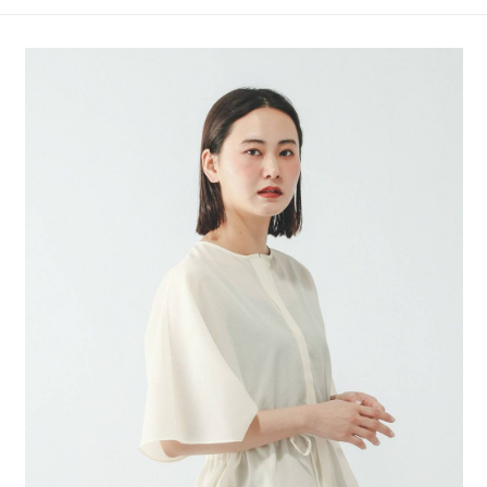
4.訂單成立30分鐘內，如未前往確認交易或遇審核未通過，訂單將自動取
１．簡單：不需註冊會員、不需綁卡、不需儲值。
全家 取貨付款
消。如遇「轉專審核」未通過狀況，表示未達大哥付你分期系統評分，恕無
２．便利：只要手機號碼，簡訊認證，即可結帳。
法說明評估內容。
每筆NT$80，滿NT$888(含以上)免運費
３．安心：先確認商品／服務後，再付款。
【繳款方式說明】
1.分期款項不併入電信帳單，「大哥付你分期」於每月結算日後寄送繳費提
付款後 全家取貨
【「AFTEE先享後付」結帳流程】
醒簡訊。
１．於結帳方式選擇「AFTEE先享後付」後，將跳轉至「AFTEE先享後付」
每筆NT$80，滿NT$888(含以上)免運費
2.透過簡訊連結打開帳單後，可選擇「超商條碼／台灣大直營門市／銀行轉
結帳頁面，進行簡訊認證並確認金額後，即可完成結帳。
帳／街口支付／iPASS MONEY」等通路繳費。
２．訂單成立數日內，您將收到繳費通知簡訊。
7-11 取貨付款
３．收到繳費通知簡訊後14天內，點擊此簡訊中的連結，可透過四大超商／
【注意事項】
每筆NT$80，滿NT$1,500(含以上)免運費
ATM／網路銀行／等多元方式進行付款，方視為交易完成。
1.本服務係由「台灣大哥大股份有限公司」（以下簡稱本公司）所提供，讓
※ 請注意：結帳手續完成當下不需立刻繳費，但若您需要取消訂單，請聯絡
用戶於交易時，得透過本服務購買商品或服務，並由商店將買賣／分期付款
付款後 7-11取貨
購買商品的店家。未經商家同意取消之訂單仍視為有效，需透過AFTEE先享
買賣價金債權讓與本公司後，依約使用本公司帳單繳交帳款。
後付繳納相關費用。
每筆NT$80，滿NT$1,500(含以上)免運費
2.基於同意付款使用「大哥付你分期」之契約關係目的，商店將以您的個人
※ 交易是否成功請以「AFTEE先享後付 」之結帳頁面顯示為準，若有關於
資料（包含姓名、電話或地址）提供予台灣大哥大進項蒐集、處理及利用，
是否繳費成功／繳費後需取消欲退款等相關疑問，請聯繫「AFTEE先享後付
宅配
由本公司與您本人進行分期帳單所需資料之確認、核對及更正。
客戶支援中心」
https://netprotections.freshdesk.com/support/home
3.完整用戶服務條款，請詳閱以下連結：
https://oppay.tw/userRule
每筆NT$80，滿NT$1,500(含以上)免運費
【注意事項】
１．透過由恩沛科技股份有限公司提供之「AFTEE先享後付」服務完成之交
易，需依本服務之必要範圍內提供個人資料，並將交易相關給付款項請求債
權轉讓予恩沛科技股份有限公司。
２．關於個人資料處理事宜，請瀏覽以下網址：
https://aftee.tw/terms/#terms3
３．未成年的使用者請事先徵得法定代理人或監護人之同意方可使用
「AFTEE先享後付」，若未經同意申辦者引起之損失，本公司不負相關責
任。