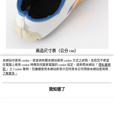
商品尺寸表（公分 cm）
依環境因素與丈量方式不同而產生些許誤差，合理誤差範圍為3-5公
本網站中使用 cookie，欲查詢有關本網站使用 cookie 方式之詳情，及若您不希望
分。
在電腦上使用 cookie 時應如何變更電腦的 cookie 設定，請參閱本網站「
隱私權條
款
」之 Cookie 聲明。您繼續使用本網站即表示您同意本公司得按本網站使用條款
之 Cookie 聲明使用 cookie。
了解更多 >
長
寬
厚
SIZE
我知道了
F
20~24
9~11
3~8