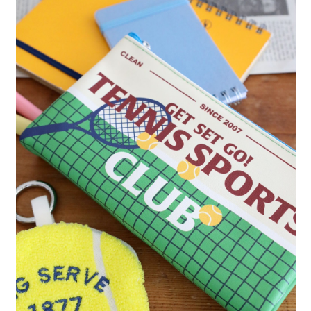
每筆NT$80，滿NT$888(含以上)免運費
３．安心：先確認商品／服務後，再付款。
【繳款方式說明】
1.分期款項不併入電信帳單，「大哥付你分期」於每月結算日後寄送繳費提
付款後 全家取貨
【「AFTEE先享後付」結帳流程】
醒簡訊。
１．於結帳方式選擇「AFTEE先享後付」後，將跳轉至「AFTEE先享後付」
每筆NT$80，滿NT$888(含以上)免運費
2.透過簡訊連結打開帳單後，可選擇「超商條碼／台灣大直營門市／銀行轉
結帳頁面，進行簡訊認證並確認金額後，即可完成結帳。
帳／街口支付／iPASS MONEY」等通路繳費。
２．訂單成立數日內，您將收到繳費通知簡訊。
7-11 取貨付款
３．收到繳費通知簡訊後14天內，點擊此簡訊中的連結，可透過四大超商／
【注意事項】
每筆NT$80，滿NT$1,500(含以上)免運費
ATM／網路銀行／等多元方式進行付款，方視為交易完成。
1.本服務係由「台灣大哥大股份有限公司」（以下簡稱本公司）所提供，讓
※ 請注意：結帳手續完成當下不需立刻繳費，但若您需要取消訂單，請聯絡
用戶於交易時，得透過本服務購買商品或服務，並由商店將買賣／分期付款
付款後 7-11取貨
購買商品的店家。未經商家同意取消之訂單仍視為有效，需透過AFTEE先享
買賣價金債權讓與本公司後，依約使用本公司帳單繳交帳款。
後付繳納相關費用。
每筆NT$80，滿NT$1,500(含以上)免運費
2.基於同意付款使用「大哥付你分期」之契約關係目的，商店將以您的個人
※ 交易是否成功請以「AFTEE先享後付 」之結帳頁面顯示為準，若有關於
資料（包含姓名、電話或地址）提供予台灣大哥大進項蒐集、處理及利用，
是否繳費成功／繳費後需取消欲退款等相關疑問，請聯繫「AFTEE先享後付
宅配
由本公司與您本人進行分期帳單所需資料之確認、核對及更正。
客戶支援中心」
https://netprotections.freshdesk.com/support/home
3.完整用戶服務條款，請詳閱以下連結：
https://oppay.tw/userRule
每筆NT$80，滿NT$1,500(含以上)免運費
【注意事項】
１．透過由恩沛科技股份有限公司提供之「AFTEE先享後付」服務完成之交
易，需依本服務之必要範圍內提供個人資料，並將交易相關給付款項請求債
權轉讓予恩沛科技股份有限公司。
２．關於個人資料處理事宜，請瀏覽以下網址：
https://aftee.tw/terms/#terms3
３．未成年的使用者請事先徵得法定代理人或監護人之同意方可使用
「AFTEE先享後付」，若未經同意申辦者引起之損失，本公司不負相關責
任。
４．使用「AFTEE先享後付」時，將依據個別帳號之用戶狀況，依本公司即
時審查核予不同之上限額度；若仍有額度不足之情形，本公司將視審查結果