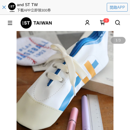
and ST TW
開啟APP
下載APP立即領300券
0
1
/
3