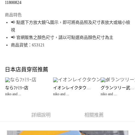
11800824
LINE Pay
商品特色
Apple Pay
📢 點選下方放大鏡🔍圖示，即可將商品照及尺寸表放大或縮小檢
視
街口支付
📢 官網販售之顏色尺寸，請以可點選商品顏色尺寸為主
悠遊付
商品貨號：653121
Google Pay
全盈+PAY
日本店員穿搭推薦
大哥付你分期
相關說明
ならﾌｧﾐﾘｰ店
イオンレイクタウンmori
グランツリー武蔵小杉店
【大哥付你分期使用說明】
niko and ...
niko and ...
niko and ...
AFTEE先享後付
1.本服務由台灣大哥大提供，台灣大哥大用戶可立即使用無須另外申請。
2.付款方式選擇「大哥付你分期」，訂單成立後會自動跳轉到大哥付的交易
相關說明
流程，驗證手機門號後，選擇欲分期的期數、繳款截止日，確認付款後即完
【關於「AFTEE先享後付」】
成交易。
詳細說明
相關推薦
AFTEE先享後付是「在收到商品之後才付款」的支付方式。 讓您購物簡單便
運送方式
3.實際核准額度、可分期數及費用金額請依後續交易確認頁面所載為準。
利好安心！
4.訂單成立30分鐘內，如未前往確認交易或遇審核未通過，訂單將自動取
１．簡單：不需註冊會員、不需綁卡、不需儲值。
全家 取貨付款
消。如遇「轉專審核」未通過狀況，表示未達大哥付你分期系統評分，恕無
２．便利：只要手機號碼，簡訊認證，即可結帳。
法說明評估內容。