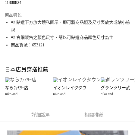
11800824
LINE Pay
商品特色
Apple Pay
📢 點選下方放大鏡🔍圖示，即可將商品照及尺寸表放大或縮小檢
視
街口支付
📢 官網販售之顏色尺寸，請以可點選商品顏色尺寸為主
悠遊付
商品貨號：653121
Google Pay
全盈+PAY
日本店員穿搭推薦
大哥付你分期
相關說明
ならﾌｧﾐﾘｰ店
イオンレイクタウンmori
グランツリー武蔵小杉店
【大哥付你分期使用說明】
niko and ...
niko and ...
niko and ...
AFTEE先享後付
1.本服務由台灣大哥大提供，台灣大哥大用戶可立即使用無須另外申請。
2.付款方式選擇「大哥付你分期」，訂單成立後會自動跳轉到大哥付的交易
相關說明
流程，驗證手機門號後，選擇欲分期的期數、繳款截止日，確認付款後即完
【關於「AFTEE先享後付」】
成交易。
詳細說明
相關推薦
AFTEE先享後付是「在收到商品之後才付款」的支付方式。 讓您購物簡單便
運送方式
3.實際核准額度、可分期數及費用金額請依後續交易確認頁面所載為準。
利好安心！
4.訂單成立30分鐘內，如未前往確認交易或遇審核未通過，訂單將自動取
１．簡單：不需註冊會員、不需綁卡、不需儲值。
全家 取貨付款
消。如遇「轉專審核」未通過狀況，表示未達大哥付你分期系統評分，恕無
２．便利：只要手機號碼，簡訊認證，即可結帳。
法說明評估內容。