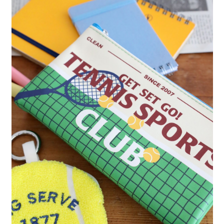
每筆NT$80，滿NT$888(含以上)免運費
３．安心：先確認商品／服務後，再付款。
【繳款方式說明】
1.分期款項不併入電信帳單，「大哥付你分期」於每月結算日後寄送繳費提
付款後 全家取貨
【「AFTEE先享後付」結帳流程】
醒簡訊。
１．於結帳方式選擇「AFTEE先享後付」後，將跳轉至「AFTEE先享後付」
每筆NT$80，滿NT$888(含以上)免運費
2.透過簡訊連結打開帳單後，可選擇「超商條碼／台灣大直營門市／銀行轉
結帳頁面，進行簡訊認證並確認金額後，即可完成結帳。
帳／街口支付／iPASS MONEY」等通路繳費。
２．訂單成立數日內，您將收到繳費通知簡訊。
7-11 取貨付款
３．收到繳費通知簡訊後14天內，點擊此簡訊中的連結，可透過四大超商／
【注意事項】
每筆NT$80，滿NT$1,500(含以上)免運費
ATM／網路銀行／等多元方式進行付款，方視為交易完成。
1.本服務係由「台灣大哥大股份有限公司」（以下簡稱本公司）所提供，讓
※ 請注意：結帳手續完成當下不需立刻繳費，但若您需要取消訂單，請聯絡
用戶於交易時，得透過本服務購買商品或服務，並由商店將買賣／分期付款
付款後 7-11取貨
購買商品的店家。未經商家同意取消之訂單仍視為有效，需透過AFTEE先享
買賣價金債權讓與本公司後，依約使用本公司帳單繳交帳款。
後付繳納相關費用。
每筆NT$80，滿NT$1,500(含以上)免運費
2.基於同意付款使用「大哥付你分期」之契約關係目的，商店將以您的個人
※ 交易是否成功請以「AFTEE先享後付 」之結帳頁面顯示為準，若有關於
資料（包含姓名、電話或地址）提供予台灣大哥大進項蒐集、處理及利用，
是否繳費成功／繳費後需取消欲退款等相關疑問，請聯繫「AFTEE先享後付
宅配
由本公司與您本人進行分期帳單所需資料之確認、核對及更正。
客戶支援中心」
https://netprotections.freshdesk.com/support/home
3.完整用戶服務條款，請詳閱以下連結：
https://oppay.tw/userRule
每筆NT$80，滿NT$1,500(含以上)免運費
【注意事項】
１．透過由恩沛科技股份有限公司提供之「AFTEE先享後付」服務完成之交
易，需依本服務之必要範圍內提供個人資料，並將交易相關給付款項請求債
權轉讓予恩沛科技股份有限公司。
２．關於個人資料處理事宜，請瀏覽以下網址：
https://aftee.tw/terms/#terms3
３．未成年的使用者請事先徵得法定代理人或監護人之同意方可使用
「AFTEE先享後付」，若未經同意申辦者引起之損失，本公司不負相關責
任。
４．使用「AFTEE先享後付」時，將依據個別帳號之用戶狀況，依本公司即
時審查核予不同之上限額度；若仍有額度不足之情形，本公司將視審查結果