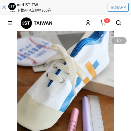
and ST TW
開啟APP
下載APP立即領300券
0
1
/
3