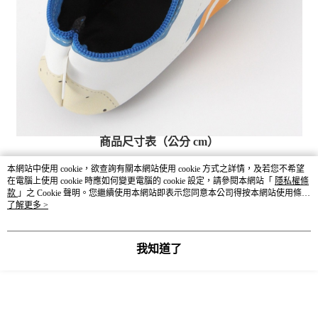
商品尺寸表（公分 cm）
依環境因素與丈量方式不同而產生些許誤差，合理誤差範圍為3-5公
本網站中使用 cookie，欲查詢有關本網站使用 cookie 方式之詳情，及若您不希望
分。
在電腦上使用 cookie 時應如何變更電腦的 cookie 設定，請參閱本網站「
隱私權條
款
」之 Cookie 聲明。您繼續使用本網站即表示您同意本公司得按本網站使用條款
之 Cookie 聲明使用 cookie。
了解更多 >
長
寬
厚
SIZE
我知道了
F
20~24
9~11
3~8