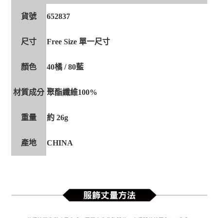
貨號
652837
尺寸
Free Size 單一尺寸
顏色
40橘 / 80藍
材質成分
聚酯纖維100%
重量
約 26g
產地
CHINA