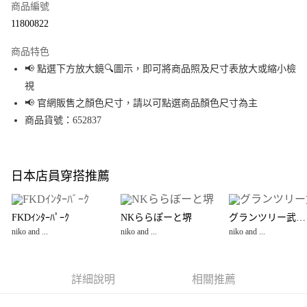
商品編號
超商取貨付款
11800822
LINE Pay
商品特色
Apple Pay
📢 點選下方放大鏡🔍圖示，即可將商品照及尺寸表放大或縮小檢
視
街口支付
📢 官網販售之顏色尺寸，請以可點選商品顏色尺寸為主
悠遊付
商品貨號：652837
Google Pay
全盈+PAY
日本店員穿搭推薦
大哥付你分期
相關說明
FKDｲﾝﾀｰﾊﾟｰｸ
NKららぽーと堺
グランツリー武蔵小杉店
【大哥付你分期使用說明】
niko and ...
niko and ...
niko and ...
AFTEE先享後付
1.本服務由台灣大哥大提供，台灣大哥大用戶可立即使用無須另外申請。
2.付款方式選擇「大哥付你分期」，訂單成立後會自動跳轉到大哥付的交易
相關說明
流程，驗證手機門號後，選擇欲分期的期數、繳款截止日，確認付款後即完
【關於「AFTEE先享後付」】
成交易。
詳細說明
相關推薦
AFTEE先享後付是「在收到商品之後才付款」的支付方式。 讓您購物簡單便
運送方式
3.實際核准額度、可分期數及費用金額請依後續交易確認頁面所載為準。
利好安心！
4.訂單成立30分鐘內，如未前往確認交易或遇審核未通過，訂單將自動取
１．簡單：不需註冊會員、不需綁卡、不需儲值。