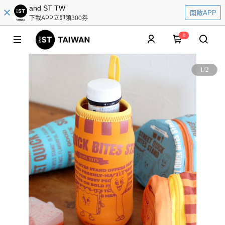
and ST TW
開啟APP
下載APP立即領300券
0
1
/
2