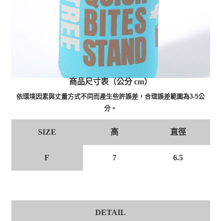
商品尺寸表（公分 cm）
依環境因素與丈量方式不同而產生些許誤差，合理誤差範圍為3-5公
分。
高
直徑
SIZE
F
7
6.5
DETAIL