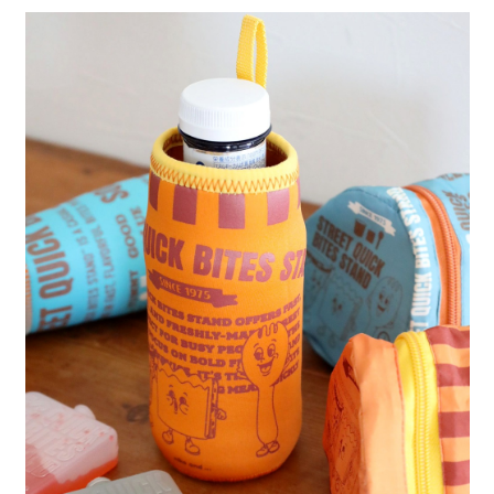
全家 取貨付款
消。如遇「轉專審核」未通過狀況，表示未達大哥付你分期系統評分，恕無
２．便利：只要手機號碼，簡訊認證，即可結帳。
法說明評估內容。
每筆NT$80，滿NT$888(含以上)免運費
３．安心：先確認商品／服務後，再付款。
【繳款方式說明】
1.分期款項不併入電信帳單，「大哥付你分期」於每月結算日後寄送繳費提
付款後 全家取貨
【「AFTEE先享後付」結帳流程】
醒簡訊。
１．於結帳方式選擇「AFTEE先享後付」後，將跳轉至「AFTEE先享後付」
每筆NT$80，滿NT$888(含以上)免運費
2.透過簡訊連結打開帳單後，可選擇「超商條碼／台灣大直營門市／銀行轉
結帳頁面，進行簡訊認證並確認金額後，即可完成結帳。
帳／街口支付／iPASS MONEY」等通路繳費。
２．訂單成立數日內，您將收到繳費通知簡訊。
7-11 取貨付款
３．收到繳費通知簡訊後14天內，點擊此簡訊中的連結，可透過四大超商／
【注意事項】
每筆NT$80，滿NT$1,500(含以上)免運費
ATM／網路銀行／等多元方式進行付款，方視為交易完成。
1.本服務係由「台灣大哥大股份有限公司」（以下簡稱本公司）所提供，讓
※ 請注意：結帳手續完成當下不需立刻繳費，但若您需要取消訂單，請聯絡
用戶於交易時，得透過本服務購買商品或服務，並由商店將買賣／分期付款
付款後 7-11取貨
購買商品的店家。未經商家同意取消之訂單仍視為有效，需透過AFTEE先享
買賣價金債權讓與本公司後，依約使用本公司帳單繳交帳款。
後付繳納相關費用。
每筆NT$80，滿NT$1,500(含以上)免運費
2.基於同意付款使用「大哥付你分期」之契約關係目的，商店將以您的個人
※ 交易是否成功請以「AFTEE先享後付 」之結帳頁面顯示為準，若有關於
資料（包含姓名、電話或地址）提供予台灣大哥大進項蒐集、處理及利用，
是否繳費成功／繳費後需取消欲退款等相關疑問，請聯繫「AFTEE先享後付
宅配
由本公司與您本人進行分期帳單所需資料之確認、核對及更正。
客戶支援中心」
https://netprotections.freshdesk.com/support/home
3.完整用戶服務條款，請詳閱以下連結：
https://oppay.tw/userRule
每筆NT$80，滿NT$1,500(含以上)免運費
【注意事項】
１．透過由恩沛科技股份有限公司提供之「AFTEE先享後付」服務完成之交
易，需依本服務之必要範圍內提供個人資料，並將交易相關給付款項請求債
權轉讓予恩沛科技股份有限公司。
２．關於個人資料處理事宜，請瀏覽以下網址：
https://aftee.tw/terms/#terms3
３．未成年的使用者請事先徵得法定代理人或監護人之同意方可使用
「AFTEE先享後付」，若未經同意申辦者引起之損失，本公司不負相關責
任。
４．使用「AFTEE先享後付」時，將依據個別帳號之用戶狀況，依本公司即