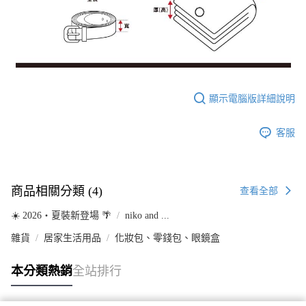
顯示電腦版詳細說明
客服
商品相關分類 (4)
查看全部
☀️ 2026・夏裝新登場 🌴
niko and ...
雜貨
居家生活用品
化妝包、零錢包、眼鏡盒
本分類熱銷
全站排行