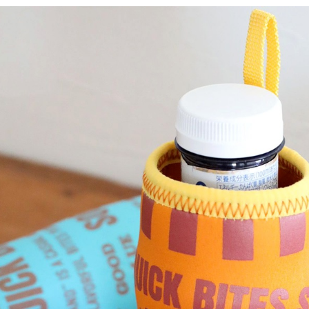
※ 請注意
每筆NT$8
用戶於交
絡購買商品
款買賣價
先享後付
付款後 7-
2.基於同
※ 交易是
每筆NT$8
資料（包
是否繳費成
用，由本
付客戶支
宅配
3.完整用
【注意事
每筆NT$8
１．透過由
交易，需
求債權轉
２．關於
３．未成
「AFTE
任。
４．使用「
即時審查
結果請求
５．嚴禁
形，恩沛
動。