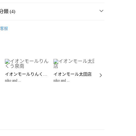
類 (4)
・夏裝新登場 🌴
niko and ...
客服
家生活用品
化妝包、零錢包、眼鏡盒
分期
雜貨
居家生活用品
化妝包、零錢包、眼鏡盒
你分期使用說明】
享後付
由台灣大哥大提供，台灣大哥大用戶可立即使用無須另外申請。
☀️ 2026・夏裝新登場 🌴
式選擇「大哥付你分期」，訂單成立後會自動跳轉到大哥付的交易
證手機門號後，選擇欲分期的期數、繳款截止日，確認付款後即
FTEE先享後付」】
。
ｲｵﾝﾓｰﾙ旭川西店
先享後付是「在收到商品之後才付款」的支付方式。 讓您購物簡單
イオンモールりんくう泉南
イオンモール太田店
准額度、可分期數及費用金額請依後續交易確認頁面所載為準。
niko and ...
心！
立30分鐘內，如未前往確認交易或遇審核未通過，訂單將自動取
niko and ...
niko and ...
：不需註冊會員、不需綁卡、不需儲值。
「轉專審核」未通過狀況，表示未達大哥付你分期系統評分，恕
：只要手機號碼，簡訊認證，即可結帳。
付款
評估內容。
：先確認商品／服務後，再付款。
式說明】
0，滿NT$888(含以上)免運費
項不併入電信帳單，「大哥付你分期」於每月結算日後寄送繳費提
EE先享後付」結帳流程】
家取貨
方式選擇「AFTEE先享後付」後，將跳轉至「AFTEE先享後
訊連結打開帳單後，可選擇「超商條碼／台灣大直營門市／銀行轉
頁面，進行簡訊認證並確認金額後，即可完成結帳。
0，滿NT$888(含以上)免運費
／iPASS MONEY」等通路繳費。
成立數日內，您將收到繳費通知簡訊。
費通知簡訊後14天內，點擊此簡訊中的連結，可透過四大超商
付款
項】
網路銀行／等多元方式進行付款，方視為交易完成。
係由「台灣大哥大股份有限公司」（以下簡稱本公司）所提供，讓