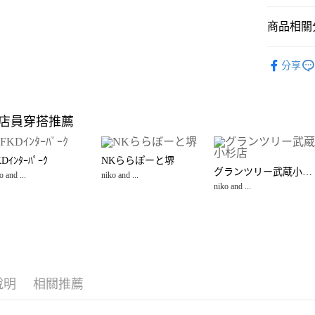
悠遊付
商品相關分
Google Pay
全盈+PAY
☀️ 2026
分享
雜貨
居
大哥付你
相關說明
niko and ...
【大哥付
店員穿搭推薦
AFTEE先
1.本服務
niko and ...
2.付款方
相關說明
流程，驗
【關於「A
Dｲﾝﾀｰﾊﾟｰｸ
NKららぽーと堺
完成交易
AFTEE
グランツリー武蔵小杉店
3.實際核
o and ...
niko and ...
便利好安
運送方式
4.訂單成
niko and ...
１．簡單
消。如遇
２．便利
全家 取貨
無法說明
３．安心
【繳款方
每筆NT$8
1.分期款
【「AFT
醒簡訊。
付款後 全
１．於結帳
2.透過簡
付」結帳
每筆NT$8
帳／街口支付
２．訂單
說明
相關推薦
３．收到繳
7-11 取貨
【注意事
／ATM／
1.本服務