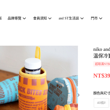
搭
品牌導覽
會員須知
and ST生活誌
門市
niko 
溫保冷寶
超取滿NT$
NT$39
顏色與尺
40橘F