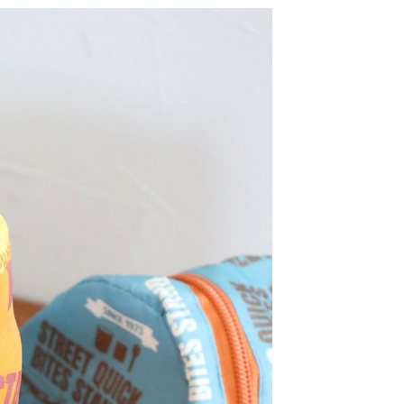
：結帳手續完成當下不需立刻繳費，但若您需要取消訂單，請聯
0，滿NT$1,500(含以上)免運費
易時，得透過本服務購買商品或服務，並由商店將買賣／分期付
的店家。未經商家同意取消之訂單仍視為有效，需透過AFTEE
金債權讓與本公司後，依約使用本公司帳單繳交帳款。
繳納相關費用。
11取貨
意付款使用「大哥付你分期」之契約關係目的，商店將以您的個人
否成功請以「AFTEE先享後付 」之結帳頁面顯示為準，若有關於
0，滿NT$1,500(含以上)免運費
含姓名、電話或地址）提供予台灣大哥大進項蒐集、處理及利
功／繳費後需取消欲退款等相關疑問，請聯繫「AFTEE先享後
公司與您本人進行分期帳單所需資料之確認、核對及更正。
援中心」
https://netprotections.freshdesk.com/support/home
戶服務條款，請詳閱以下連結：
https://oppay.tw/userRule
項】
0，滿NT$1,500(含以上)免運費
恩沛科技股份有限公司提供之「AFTEE先享後付」服務完成之
依本服務之必要範圍內提供個人資料，並將交易相關給付款項請
讓予恩沛科技股份有限公司。
個人資料處理事宜，請瀏覽以下網址：
https://aftee.tw/terms/#terms3
年的使用者請事先徵得法定代理人或監護人之同意方可使用
E先享後付」，若未經同意申辦者引起之損失，本公司不負相關責
AFTEE先享後付」時，將依據個別帳號之用戶狀況，依本公司
核予不同之上限額度；若仍有額度不足之情形，本公司將視審查
用戶進行身份認證。
一人註冊多個帳號或使用他人資訊註冊。若發現惡意使用之情
科技股份有限公司將有權停止該用戶之使用額度並採取法律行