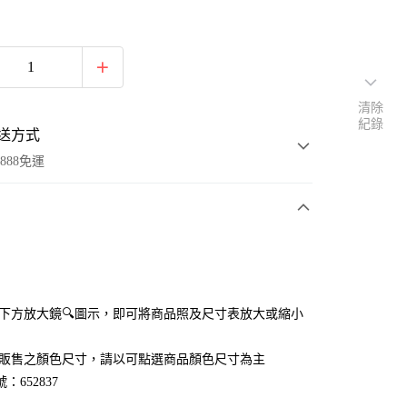
清除
紀錄
送方式
888免運
次付款
付款
點選下方放大鏡🔍圖示，即可將商品照及尺寸表放大或縮小
官網販售之顏色尺寸，請以可點選商品顏色尺寸為主
：652837