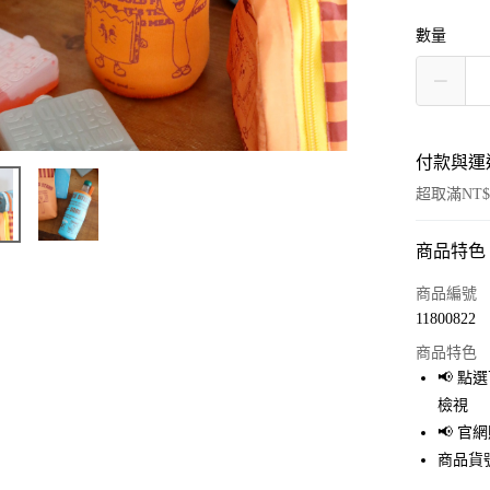
數量
付款與運
超取滿NT$
商品特色
付款方式
信用卡一
商品編號
11800822
超商取貨
商品特色
LINE Pay
📢 
檢視
Apple Pay
📢 
街口支付
商品貨號