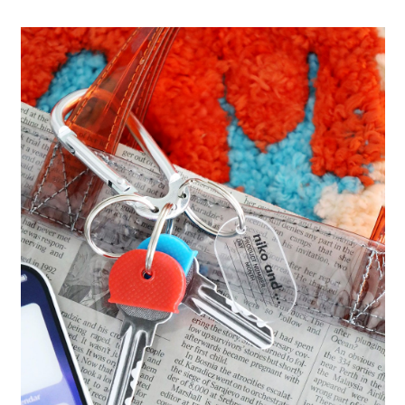
全家 取貨付款
消。如遇「轉專審核」未通過狀況，表示未達大哥付你分期系統評分，恕無
２．便利：只要手機號碼，簡訊認證，即可結帳。
法說明評估內容。
每筆NT$80，滿NT$1,500(含以上)免運費
３．安心：先確認商品／服務後，再付款。
【繳款方式說明】
1.分期款項不併入電信帳單，「大哥付你分期」於每月結算日後寄送繳費提
付款後 全家取貨
【「AFTEE先享後付」結帳流程】
醒簡訊。
１．於結帳方式選擇「AFTEE先享後付」後，將跳轉至「AFTEE先享後付」
每筆NT$80，滿NT$1,500(含以上)免運費
2.透過簡訊連結打開帳單後，可選擇「超商條碼／台灣大直營門市／銀行轉
結帳頁面，進行簡訊認證並確認金額後，即可完成結帳。
帳／街口支付／iPASS MONEY」等通路繳費。
２．訂單成立數日內，您將收到繳費通知簡訊。
7-11 取貨付款
３．收到繳費通知簡訊後14天內，點擊此簡訊中的連結，可透過四大超商／
【注意事項】
每筆NT$80，滿NT$1,500(含以上)免運費
ATM／網路銀行／等多元方式進行付款，方視為交易完成。
1.本服務係由「台灣大哥大股份有限公司」（以下簡稱本公司）所提供，讓
※ 請注意：結帳手續完成當下不需立刻繳費，但若您需要取消訂單，請聯絡
用戶於交易時，得透過本服務購買商品或服務，並由商店將買賣／分期付款
付款後 7-11取貨
購買商品的店家。未經商家同意取消之訂單仍視為有效，需透過AFTEE先享
買賣價金債權讓與本公司後，依約使用本公司帳單繳交帳款。
後付繳納相關費用。
每筆NT$80，滿NT$1,500(含以上)免運費
2.基於同意付款使用「大哥付你分期」之契約關係目的，商店將以您的個人
※ 交易是否成功請以「AFTEE先享後付 」之結帳頁面顯示為準，若有關於
資料（包含姓名、電話或地址）提供予台灣大哥大進項蒐集、處理及利用，
是否繳費成功／繳費後需取消欲退款等相關疑問，請聯繫「AFTEE先享後付
宅配
由本公司與您本人進行分期帳單所需資料之確認、核對及更正。
客戶支援中心」
https://netprotections.freshdesk.com/support/home
3.完整用戶服務條款，請詳閱以下連結：
https://oppay.tw/userRule
每筆NT$80，滿NT$1,500(含以上)免運費
【注意事項】
１．透過由恩沛科技股份有限公司提供之「AFTEE先享後付」服務完成之交
易，需依本服務之必要範圍內提供個人資料，並將交易相關給付款項請求債
權轉讓予恩沛科技股份有限公司。
２．關於個人資料處理事宜，請瀏覽以下網址：
https://aftee.tw/terms/#terms3
３．未成年的使用者請事先徵得法定代理人或監護人之同意方可使用
「AFTEE先享後付」，若未經同意申辦者引起之損失，本公司不負相關責
任。
４．使用「AFTEE先享後付」時，將依據個別帳號之用戶狀況，依本公司即