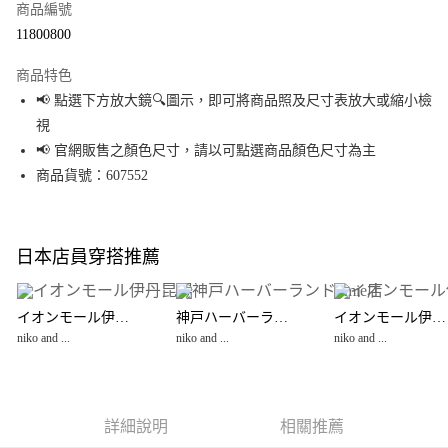
商品編號
超商取貨付款
11800800
LINE Pay
商品特色
Apple Pay
📢 點選下方放大鏡🔍圖示，即可將商品照及尺寸表放大或縮小檢
視
街口支付
📢 官網販售之顏色尺寸，請以可點選商品顏色尺寸為主
悠遊付
商品貨號：607552
Google Pay
全盈+PAY
日本店員穿搭推薦
大哥付你分期
相關說明
イオンモール伊丹昆陽
神戸ハーバーランドumie店
イオンモール伊丹昆陽
【大哥付你分期使用說明】
niko and ...
niko and ...
niko and ...
AFTEE先享後付
1.本服務由台灣大哥大提供，台灣大哥大用戶可立即使用無須另外申請。
2.付款方式選擇「大哥付你分期」，訂單成立後會自動跳轉到大哥付的交易
相關說明
流程，驗證手機門號後，選擇欲分期的期數、繳款截止日，確認付款後即完
【關於「AFTEE先享後付」】
成交易。
AFTEE先享後付是「在收到商品之後才付款」的支付方式。 讓您購物簡單便
運送方式
3.實際核准額度、可分期數及費用金額請依後續交易確認頁面所載為準。
利好安心！
詳細說明
相關推薦
4.訂單成立30分鐘內，如未前往確認交易或遇審核未通過，訂單將自動取
１．簡單：不需註冊會員、不需綁卡、不需儲值。