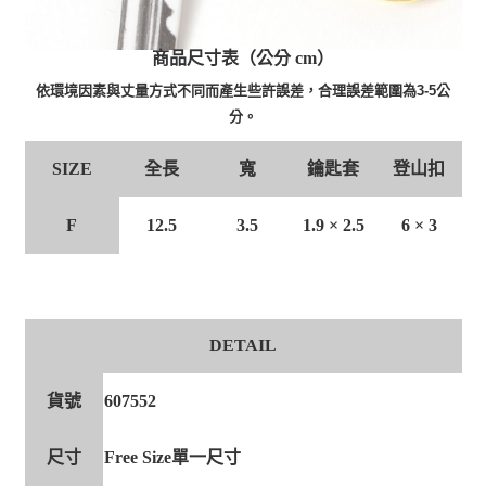
商品尺寸表（公分 cm）
依環境因素與丈量方式不同而產生些許誤差，合理誤差範圍為3-5公
分。
全長
寬
鑰匙套
登山扣
SIZE
F
12.5
3.5
1.9 × 2.5
6 × 3
DETAIL
貨號
607552
尺寸
Free Size單一尺寸