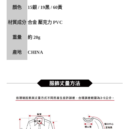
顏色
15銀 / 19黑 / 60黃
材質成分
合金 壓克力 PVC
重量
約 20g
產地
CHINA