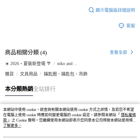
顯示電腦版詳細說明
客服
商品相關分類 (4)
查看全部
☀️ 2026・夏裝新登場 🌴
niko and ...
雜貨
文具用品
鑰匙圈、鑰匙包、吊飾
本分類熱銷
全站排行
本網站中使用 cookie，欲查詢有關本網站使用 cookie 方式之詳情，及若您不希望
熱門標籤
在電腦上使用 cookie 時應如何變更電腦的 cookie 設定，請參閱本網站「
隱私權條
款
」之 Cookie 聲明。您繼續使用本網站即表示您同意本公司得按本網站使用條款
之 Cookie 聲明使用 cookie。
了解更多 >