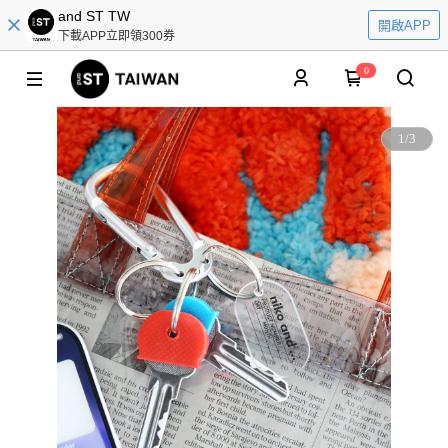
and ST TW
開啟APP
下載APP立即領300券
0
1
/
3