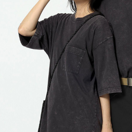
形，恩沛
動。