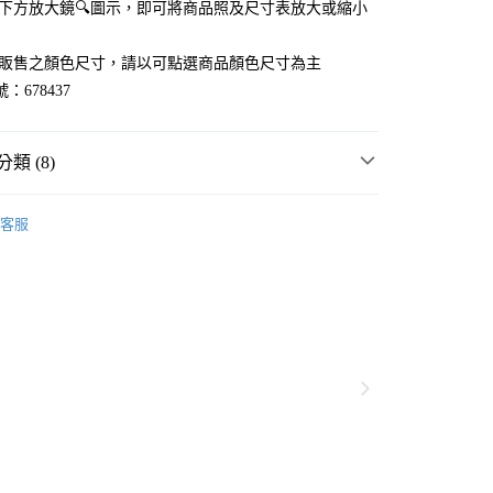
點選下方放大鏡🔍圖示，即可將商品照及尺寸表放大或縮小
官網販售之顏色尺寸，請以可點選商品顏色尺寸為主
：678437
類 (8)
WORK
☀️ 2026・夏裝新登場 🌴
客服
MMER SALE ↘️
GLOBAL WORK
分期
・夏裝新登場 🌴
GLOBAL WORK
你分期使用說明】
享後付
由台灣大哥大提供，台灣大哥大用戶可立即使用無須另外申請。
衣
T恤
式選擇「大哥付你分期」，訂單成立後會自動跳轉到大哥付的交易
上衣
證手機門號後，選擇欲分期的期數、繳款截止日，確認付款後即
FTEE先享後付」】
。
先享後付是「在收到商品之後才付款」的支付方式。 讓您購物簡單
WORK
男裝
上衣
T恤
准額度、可分期數及費用金額請依後續交易確認頁面所載為準。
心！
立30分鐘內，如未前往確認交易或遇審核未通過，訂單將自動取
：不需註冊會員、不需綁卡、不需儲值。
WORK
男女適穿
「轉專審核」未通過狀況，表示未達大哥付你分期系統評分，恕
：只要手機號碼，簡訊認證，即可結帳。
付款
評估內容。
：先確認商品／服務後，再付款。
WORK
🔥 FINAL SALE 3折起↘🈹
式說明】
0，滿NT$888(含以上)免運費
項不併入電信帳單，「大哥付你分期」於每月結算日後寄送繳費提