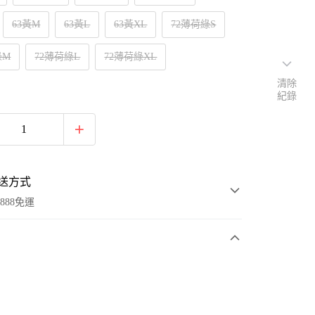
63黃M
63黃L
63黃XL
72薄荷綠S
綠M
72薄荷綠L
72薄荷綠XL
清除
紀錄
送方式
888免運
次付款
付款