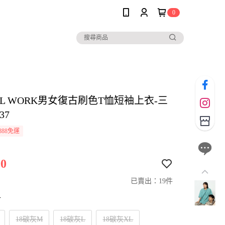
0
AL WORK男女復古刷色T恤短袖上衣-三
37
888免運
0
已賣出：19件
寸
18碳灰M
18碳灰L
18碳灰XL