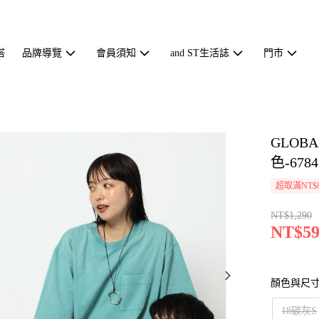
搭
品牌導覽
會員須知
and ST生活誌
門市
GLOB
色-6784
超取滿NT$
NT$1,290
NT$59
顏色與尺
18碳灰S