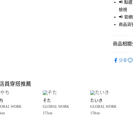
LINE Pay
📢 
檢視
Apple Pay
📢 
街口支付
商品貨號
悠遊付
商品相關分
Google Pay
全盈+PAY
GLOBAL 
分享
🈹 夏季 SU
大哥付你
相關說明
☀️ 2026
【大哥付
店員穿搭推薦
AFTEE先
1.本服務
男裝
上
2.付款方
相關說明
男女適穿
流程，驗
【關於「A
ち
そた
たいき
完成交易
AFTEE
GLOBAL 
3.實際核
OBAL WORK
GLOBAL WORK
GLOBAL WORK
便利好安
運送方式
4.訂單成
１．簡單
4cm
175cm
170cm
GLOBAL 
消。如遇
２．便利
全家 取貨
無法說明
３．安心
GLOBAL 
【繳款方
每筆NT$8
1.分期款