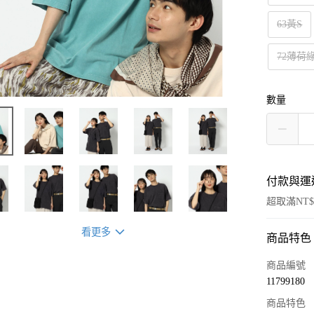
63黃S
72薄荷
數量
付款與運
超取滿NT$
看更多
商品特色
付款方式
信用卡一
商品編號
11799180
超商取貨
商品特色