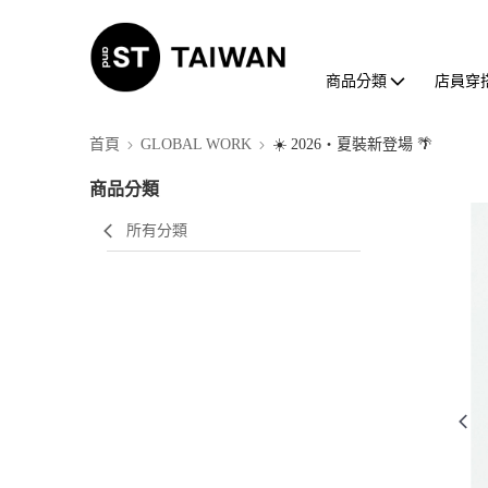
商品分類
店員穿
首頁
GLOBAL WORK
☀️ 2026・夏裝新登場 🌴
商品分類
所有分類