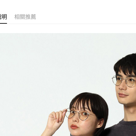
【「AFT
醒簡訊。
付款後 全
１．於結帳
2.透過簡
付」結帳
每筆NT$8
帳／街口支付
說明
相關推薦
２．訂單
３．收到繳
7-11 取貨
【注意事
／ATM／
1.本服務
※ 請注意
每筆NT$8
用戶於交
絡購買商品
款買賣價
先享後付
付款後 7-
2.基於同
※ 交易是
每筆NT$8
資料（包
是否繳費成
用，由本
付客戶支
宅配
3.完整用
【注意事
每筆NT$8
１．透過由
交易，需
求債權轉
２．關於
３．未成
「AFTE
任。
４．使用「
即時審查
結果請求
５．嚴禁