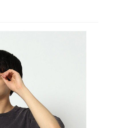
EE先享後付」結帳流程】
家取貨
方式選擇「AFTEE先享後付」後，將跳轉至「AFTEE先享後
訊連結打開帳單後，可選擇「超商條碼／台灣大直營門市／銀行轉
頁面，進行簡訊認證並確認金額後，即可完成結帳。
0，滿NT$888(含以上)免運費
／iPASS MONEY」等通路繳費。
成立數日內，您將收到繳費通知簡訊。
費通知簡訊後14天內，點擊此簡訊中的連結，可透過四大超商
付款
項】
網路銀行／等多元方式進行付款，方視為交易完成。
係由「台灣大哥大股份有限公司」（以下簡稱本公司）所提供，讓
：結帳手續完成當下不需立刻繳費，但若您需要取消訂單，請聯
0，滿NT$1,500(含以上)免運費
易時，得透過本服務購買商品或服務，並由商店將買賣／分期付
的店家。未經商家同意取消之訂單仍視為有效，需透過AFTEE
金債權讓與本公司後，依約使用本公司帳單繳交帳款。
繳納相關費用。
11取貨
意付款使用「大哥付你分期」之契約關係目的，商店將以您的個人
否成功請以「AFTEE先享後付 」之結帳頁面顯示為準，若有關於
0，滿NT$1,500(含以上)免運費
含姓名、電話或地址）提供予台灣大哥大進項蒐集、處理及利
功／繳費後需取消欲退款等相關疑問，請聯繫「AFTEE先享後
公司與您本人進行分期帳單所需資料之確認、核對及更正。
援中心」
https://netprotections.freshdesk.com/support/home
戶服務條款，請詳閱以下連結：
https://oppay.tw/userRule
項】
0，滿NT$1,500(含以上)免運費
恩沛科技股份有限公司提供之「AFTEE先享後付」服務完成之
依本服務之必要範圍內提供個人資料，並將交易相關給付款項請
讓予恩沛科技股份有限公司。
個人資料處理事宜，請瀏覽以下網址：
https://aftee.tw/terms/#terms3
年的使用者請事先徵得法定代理人或監護人之同意方可使用
E先享後付」，若未經同意申辦者引起之損失，本公司不負相關責
AFTEE先享後付」時，將依據個別帳號之用戶狀況，依本公司
核予不同之上限額度；若仍有額度不足之情形，本公司將視審查
用戶進行身份認證。
一人註冊多個帳號或使用他人資訊註冊。若發現惡意使用之情