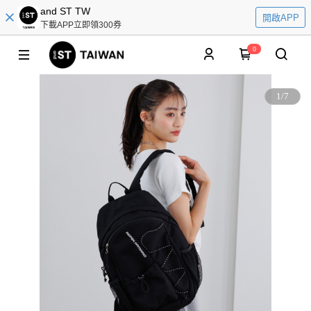
and ST TW
開啟APP
下載APP立即領300券
0
1
/
7