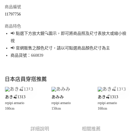
商品編號
超商取貨付款
11797756
LINE Pay
商品特色
Apple Pay
📢 點選下方放大鏡🔍圖示，即可將商品照及尺寸表放大或縮小檢
視
街口支付
📢 官網販售之顏色尺寸，請以可點選商品顏色尺寸為主
悠遊付
商品貨號：660839
Google Pay
全盈+PAY
日本店員穿搭推薦
大哥付你分期
相關說明
あき🍒1313
あみみ
あき🍒1313
【大哥付你分期使用說明】
repipi armario
repipi armario
repipi armario
AFTEE先享後付
1.本服務由台灣大哥大提供，台灣大哥大用戶可立即使用無須另外申請。
160cm
150cm
160cm
2.付款方式選擇「大哥付你分期」，訂單成立後會自動跳轉到大哥付的交易
相關說明
流程，驗證手機門號後，選擇欲分期的期數、繳款截止日，確認付款後即完
【關於「AFTEE先享後付」】
成交易。
AFTEE先享後付是「在收到商品之後才付款」的支付方式。 讓您購物簡單便
運送方式
3.實際核准額度、可分期數及費用金額請依後續交易確認頁面所載為準。
利好安心！
詳細說明
相關推薦