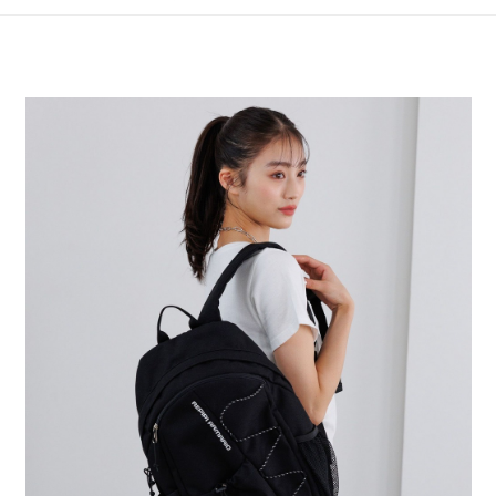
4.訂單成立30分鐘內，如未前往確認交易或遇審核未通過，訂單將自動取
１．簡單：不需註冊會員、不需綁卡、不需儲值。
全家 取貨付款
消。如遇「轉專審核」未通過狀況，表示未達大哥付你分期系統評分，恕無
２．便利：只要手機號碼，簡訊認證，即可結帳。
法說明評估內容。
每筆NT$80，滿NT$1,500(含以上)免運費
３．安心：先確認商品／服務後，再付款。
【繳款方式說明】
1.分期款項不併入電信帳單，「大哥付你分期」於每月結算日後寄送繳費提
付款後 全家取貨
【「AFTEE先享後付」結帳流程】
醒簡訊。
１．於結帳方式選擇「AFTEE先享後付」後，將跳轉至「AFTEE先享後付」
每筆NT$80，滿NT$1,500(含以上)免運費
2.透過簡訊連結打開帳單後，可選擇「超商條碼／台灣大直營門市／銀行轉
結帳頁面，進行簡訊認證並確認金額後，即可完成結帳。
帳／街口支付／iPASS MONEY」等通路繳費。
２．訂單成立數日內，您將收到繳費通知簡訊。
7-11 取貨付款
３．收到繳費通知簡訊後14天內，點擊此簡訊中的連結，可透過四大超商／
【注意事項】
每筆NT$80，滿NT$1,500(含以上)免運費
ATM／網路銀行／等多元方式進行付款，方視為交易完成。
1.本服務係由「台灣大哥大股份有限公司」（以下簡稱本公司）所提供，讓
※ 請注意：結帳手續完成當下不需立刻繳費，但若您需要取消訂單，請聯絡
用戶於交易時，得透過本服務購買商品或服務，並由商店將買賣／分期付款
付款後 7-11取貨
購買商品的店家。未經商家同意取消之訂單仍視為有效，需透過AFTEE先享
買賣價金債權讓與本公司後，依約使用本公司帳單繳交帳款。
後付繳納相關費用。
每筆NT$80，滿NT$1,500(含以上)免運費
2.基於同意付款使用「大哥付你分期」之契約關係目的，商店將以您的個人
※ 交易是否成功請以「AFTEE先享後付 」之結帳頁面顯示為準，若有關於
資料（包含姓名、電話或地址）提供予台灣大哥大進項蒐集、處理及利用，
是否繳費成功／繳費後需取消欲退款等相關疑問，請聯繫「AFTEE先享後付
宅配
由本公司與您本人進行分期帳單所需資料之確認、核對及更正。
客戶支援中心」
https://netprotections.freshdesk.com/support/home
3.完整用戶服務條款，請詳閱以下連結：
https://oppay.tw/userRule
每筆NT$80，滿NT$1,500(含以上)免運費
【注意事項】
１．透過由恩沛科技股份有限公司提供之「AFTEE先享後付」服務完成之交
易，需依本服務之必要範圍內提供個人資料，並將交易相關給付款項請求債
權轉讓予恩沛科技股份有限公司。
２．關於個人資料處理事宜，請瀏覽以下網址：
https://aftee.tw/terms/#terms3
３．未成年的使用者請事先徵得法定代理人或監護人之同意方可使用
「AFTEE先享後付」，若未經同意申辦者引起之損失，本公司不負相關責
任。