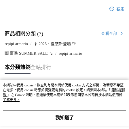
客服
商品相關分類 (7)
查看全部
repipi armario
☀️ 2026・夏裝新登場 🌴
🈹 夏季 SUMMER SALE ↘️
repipi armario
本分類熱銷
全站排行
本網站中使用 cookie，欲查詢有關本網站使用 cookie 方式之詳情，及若您不希望
熱門標籤
在電腦上使用 cookie 時應如何變更電腦的 cookie 設定，請參閱本網站「
隱私權條
款
」之 Cookie 聲明。您繼續使用本網站即表示您同意本公司得按本網站使用條款
之 Cookie 聲明使用 cookie。
了解更多 >
我知道了