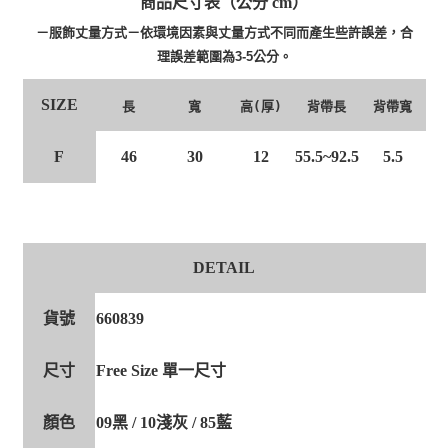
商品尺寸表（公分 cm）
－服飾丈量方式－依環境因素與丈量方式不同而產生些許誤差，合
理誤差範圍為3-5公分。
SIZE
寬
高(厚)
背帶長
背帶寬
長
F
46
30
12
55.5~92.5
5.5
DETAIL
貨號
660839
尺寸
Free Size 單一尺寸
顏色
09黑 / 10淺灰 / 85藍