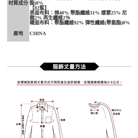
材質成分
酯)8%
【82藍】
表面布料：棉40% 聚酯纖維31% 嫘縈25% 尼
龍2% 再生纖維2％
襯面布料：聚酯纖維92% 彈性纖維(聚氨酯)8%
產地
CHINA