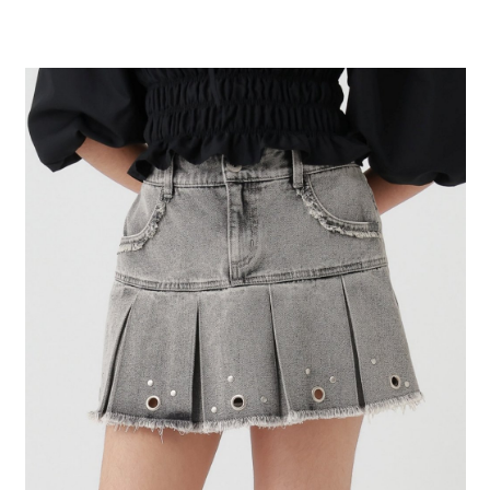
２．便利：只要手機號碼，簡訊認證，即可結帳。
法說明評估內容。
每筆NT$80，滿NT$1,500(含以上)免運費
３．安心：先確認商品／服務後，再付款。
【繳款方式說明】
1.分期款項不併入電信帳單，「大哥付你分期」於每月結算日後寄送繳費提
付款後 全家取貨
【「AFTEE先享後付」結帳流程】
醒簡訊。
１．於結帳方式選擇「AFTEE先享後付」後，將跳轉至「AFTEE先享後付」
每筆NT$80，滿NT$1,500(含以上)免運費
2.透過簡訊連結打開帳單後，可選擇「超商條碼／台灣大直營門市／銀行轉
結帳頁面，進行簡訊認證並確認金額後，即可完成結帳。
帳／街口支付／iPASS MONEY」等通路繳費。
２．訂單成立數日內，您將收到繳費通知簡訊。
7-11 取貨付款
３．收到繳費通知簡訊後14天內，點擊此簡訊中的連結，可透過四大超商／
【注意事項】
每筆NT$80，滿NT$1,500(含以上)免運費
ATM／網路銀行／等多元方式進行付款，方視為交易完成。
1.本服務係由「台灣大哥大股份有限公司」（以下簡稱本公司）所提供，讓
※ 請注意：結帳手續完成當下不需立刻繳費，但若您需要取消訂單，請聯絡
用戶於交易時，得透過本服務購買商品或服務，並由商店將買賣／分期付款
付款後 7-11取貨
購買商品的店家。未經商家同意取消之訂單仍視為有效，需透過AFTEE先享
買賣價金債權讓與本公司後，依約使用本公司帳單繳交帳款。
後付繳納相關費用。
每筆NT$80，滿NT$1,500(含以上)免運費
2.基於同意付款使用「大哥付你分期」之契約關係目的，商店將以您的個人
※ 交易是否成功請以「AFTEE先享後付 」之結帳頁面顯示為準，若有關於
資料（包含姓名、電話或地址）提供予台灣大哥大進項蒐集、處理及利用，
是否繳費成功／繳費後需取消欲退款等相關疑問，請聯繫「AFTEE先享後付
宅配
由本公司與您本人進行分期帳單所需資料之確認、核對及更正。
客戶支援中心」
https://netprotections.freshdesk.com/support/home
3.完整用戶服務條款，請詳閱以下連結：
https://oppay.tw/userRule
每筆NT$80，滿NT$1,500(含以上)免運費
【注意事項】
１．透過由恩沛科技股份有限公司提供之「AFTEE先享後付」服務完成之交
易，需依本服務之必要範圍內提供個人資料，並將交易相關給付款項請求債
權轉讓予恩沛科技股份有限公司。
２．關於個人資料處理事宜，請瀏覽以下網址：
https://aftee.tw/terms/#terms3
３．未成年的使用者請事先徵得法定代理人或監護人之同意方可使用
「AFTEE先享後付」，若未經同意申辦者引起之損失，本公司不負相關責
任。
４．使用「AFTEE先享後付」時，將依據個別帳號之用戶狀況，依本公司即