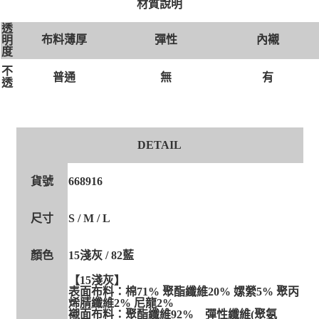
材質說明
透
布料薄厚
彈性
內襯
明
度
不
無
有
普通
透
DETAIL
貨號
668916
尺寸
S / M / L
顏色
15淺灰 / 82藍
【15淺灰】
表面布料：棉71% 聚酯纖維20% 嫘縈5% 聚丙
烯腈纖維2% 尼龍2%
襯面布料：聚酯纖維92% 彈性纖維(聚氨