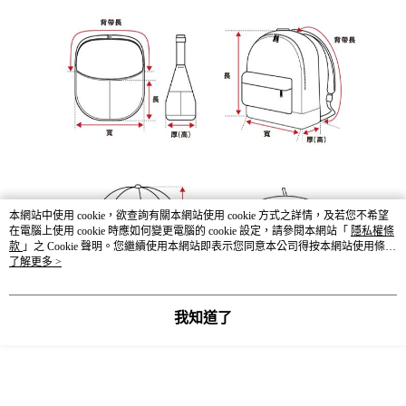
本網站中使用 cookie，欲查詢有關本網站使用 cookie 方式之詳情，及若您不希望
在電腦上使用 cookie 時應如何變更電腦的 cookie 設定，請參閱本網站「
隱私權條
款
」之 Cookie 聲明。您繼續使用本網站即表示您同意本公司得按本網站使用條款
之 Cookie 聲明使用 cookie。
了解更多 >
我知道了