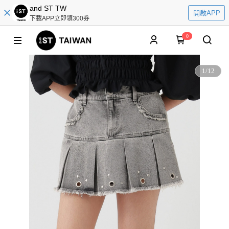
and ST TW
開啟APP
下載APP立即領300券
0
1
/
12