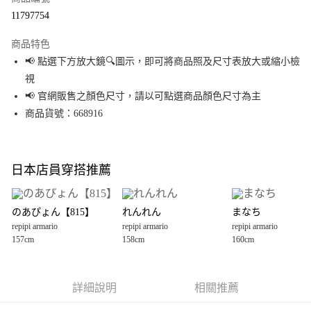
超商取貨付款
11797754
LINE Pay
商品特色
Apple Pay
📢 點選下方放大鏡🔍圖示，即可將商品照及尺寸表放大或縮小檢
視
街口支付
📢 官網販售之顏色尺寸，請以可點選商品顏色尺寸為主
悠遊付
商品貨號：668916
Google Pay
全盈+PAY
日本店員穿搭推薦
大哥付你分期
相關說明
のあぴょん【815】
れんれん
まなち
【大哥付你分期使用說明】
repipi armario
repipi armario
repipi armario
AFTEE先享後付
1.本服務由台灣大哥大提供，台灣大哥大用戶可立即使用無須另外申請。
157cm
158cm
160cm
2.付款方式選擇「大哥付你分期」，訂單成立後會自動跳轉到大哥付的交易
相關說明
流程，驗證手機門號後，選擇欲分期的期數、繳款截止日，確認付款後即完
【關於「AFTEE先享後付」】
成交易。
AFTEE先享後付是「在收到商品之後才付款」的支付方式。 讓您購物簡單便
運送方式
3.實際核准額度、可分期數及費用金額請依後續交易確認頁面所載為準。
利好安心！
詳細說明
相關推薦
4.訂單成立30分鐘內，如未前往確認交易或遇審核未通過，訂單將自動取
１．簡單：不需註冊會員、不需綁卡、不需儲值。
全家 取貨付款
消。如遇「轉專審核」未通過狀況，表示未達大哥付你分期系統評分，恕無