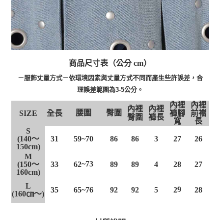
商品尺寸表（公分 cm）
－服飾丈量方式－依環境因素與丈量方式不同而產生些許誤差，合
理誤差範圍為3-5公分。
內裡
內裡
內裡
內裡
腰圍
臀圍
全長
SIZE
褲腳
前襠
臀圍
褲長
寬
長
S
(140～
31
59~70
86
86
3
27
26
150cm)
M
~73
(150～
33
62
89
89
4
28
27
160cm)
L
9
35
65~76
92
92
5
2
28
(160㎝～)