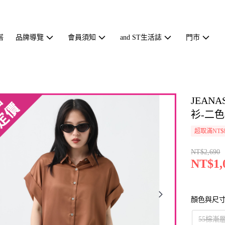
搭
品牌導覽
會員須知
and ST生活誌
門市
JEA
衫-二色-
超取滿NT$
NT$2,690
NT$1,
顏色與尺
55棕漸