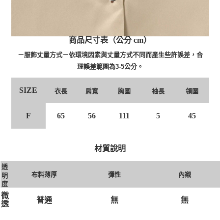
商品尺寸表（公分 cm）
－服飾丈量方式－依環境因素與丈量方式不同而產生些許誤差，合
理誤差範圍為3-5公分。
SIZE
胸圍
袖長
領圍
衣長
肩寬
F
65
56
111
5
45
材質說明
透
布料薄厚
彈性
內襯
明
度
微
普通
無
無
透