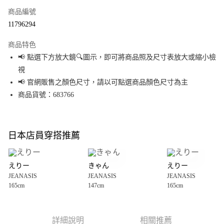
商品編號
超商取貨付款
11796294
LINE Pay
商品特色
Apple Pay
📢 點選下方放大鏡🔍圖示，即可將商品照及尺寸表放大或縮小檢
視
街口支付
📢 官網販售之顏色尺寸，請以可點選商品顏色尺寸為主
悠遊付
商品貨號：683766
Google Pay
全盈+PAY
日本店員穿搭推薦
大哥付你分期
相關說明
えりー
きゃん
えりー
【大哥付你分期使用說明】
JEANASIS
JEANASIS
JEANASIS
AFTEE先享後付
1.本服務由台灣大哥大提供，台灣大哥大用戶可立即使用無須另外申請。
165cm
147cm
165cm
2.付款方式選擇「大哥付你分期」，訂單成立後會自動跳轉到大哥付的交易
相關說明
流程，驗證手機門號後，選擇欲分期的期數、繳款截止日，確認付款後即完
【關於「AFTEE先享後付」】
成交易。
AFTEE先享後付是「在收到商品之後才付款」的支付方式。 讓您購物簡單便
運送方式
3.實際核准額度、可分期數及費用金額請依後續交易確認頁面所載為準。
利好安心！
詳細說明
相關推薦