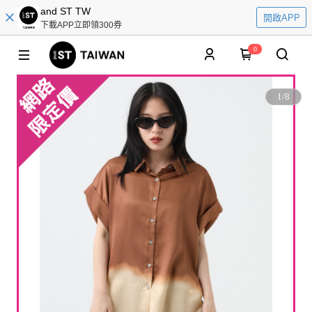
and ST TW
開啟APP
下載APP立即領300券
0
1
/
8