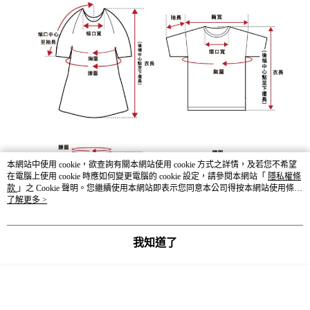
本網站中使用 cookie，欲查詢有關本網站使用 cookie 方式之詳情，及若您不希望
在電腦上使用 cookie 時應如何變更電腦的 cookie 設定，請參閱本網站「
隱私權條
款
」之 Cookie 聲明。您繼續使用本網站即表示您同意本公司得按本網站使用條款
之 Cookie 聲明使用 cookie。
了解更多 >
我知道了