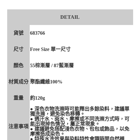
DETAIL
貨號
683766
尺寸
Free Size 單一尺寸
顏色
55棕漸層 / 87藍漸層
材質成分
聚酯纖維100%
重量
約120g
● 深色衣物洗滌時可能釋出多餘染料，建議單
獨洗滌，避免染色移轉。
● 遇汗水、雨水、摩擦或不同洗滌方式時，可
能出現掉色情況，屬正常現象。
注意事項
● 建議避免搭配淺色衣物、包包或飾品，以免
摩擦造成染色。
● 特殊水洗效果與染料特性會隨時間自然褪