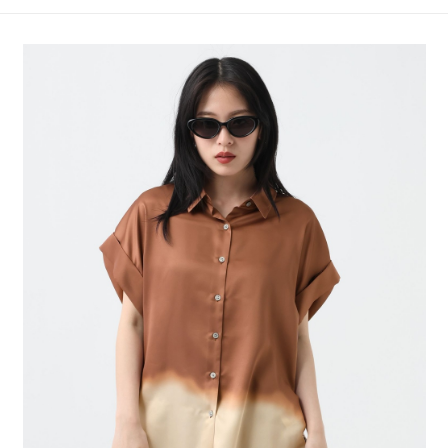
4.訂單成立30分鐘內，如未前往確認交易或遇審核未通過，訂單將自動取
１．簡單：不需註冊會員、不需綁卡、不需儲值。
全家 取貨付款
消。如遇「轉專審核」未通過狀況，表示未達大哥付你分期系統評分，恕無
２．便利：只要手機號碼，簡訊認證，即可結帳。
法說明評估內容。
每筆NT$80，滿NT$888(含以上)免運費
３．安心：先確認商品／服務後，再付款。
【繳款方式說明】
1.分期款項不併入電信帳單，「大哥付你分期」於每月結算日後寄送繳費提
付款後 全家取貨
【「AFTEE先享後付」結帳流程】
醒簡訊。
１．於結帳方式選擇「AFTEE先享後付」後，將跳轉至「AFTEE先享後付」
每筆NT$80，滿NT$888(含以上)免運費
2.透過簡訊連結打開帳單後，可選擇「超商條碼／台灣大直營門市／銀行轉
結帳頁面，進行簡訊認證並確認金額後，即可完成結帳。
帳／街口支付／iPASS MONEY」等通路繳費。
２．訂單成立數日內，您將收到繳費通知簡訊。
7-11 取貨付款
３．收到繳費通知簡訊後14天內，點擊此簡訊中的連結，可透過四大超商／
【注意事項】
每筆NT$80，滿NT$1,500(含以上)免運費
ATM／網路銀行／等多元方式進行付款，方視為交易完成。
1.本服務係由「台灣大哥大股份有限公司」（以下簡稱本公司）所提供，讓
※ 請注意：結帳手續完成當下不需立刻繳費，但若您需要取消訂單，請聯絡
用戶於交易時，得透過本服務購買商品或服務，並由商店將買賣／分期付款
付款後 7-11取貨
購買商品的店家。未經商家同意取消之訂單仍視為有效，需透過AFTEE先享
買賣價金債權讓與本公司後，依約使用本公司帳單繳交帳款。
後付繳納相關費用。
每筆NT$80，滿NT$1,500(含以上)免運費
2.基於同意付款使用「大哥付你分期」之契約關係目的，商店將以您的個人
※ 交易是否成功請以「AFTEE先享後付 」之結帳頁面顯示為準，若有關於
資料（包含姓名、電話或地址）提供予台灣大哥大進項蒐集、處理及利用，
是否繳費成功／繳費後需取消欲退款等相關疑問，請聯繫「AFTEE先享後付
宅配
由本公司與您本人進行分期帳單所需資料之確認、核對及更正。
客戶支援中心」
https://netprotections.freshdesk.com/support/home
3.完整用戶服務條款，請詳閱以下連結：
https://oppay.tw/userRule
每筆NT$80，滿NT$1,500(含以上)免運費
【注意事項】
１．透過由恩沛科技股份有限公司提供之「AFTEE先享後付」服務完成之交
易，需依本服務之必要範圍內提供個人資料，並將交易相關給付款項請求債
權轉讓予恩沛科技股份有限公司。
２．關於個人資料處理事宜，請瀏覽以下網址：
https://aftee.tw/terms/#terms3
３．未成年的使用者請事先徵得法定代理人或監護人之同意方可使用
「AFTEE先享後付」，若未經同意申辦者引起之損失，本公司不負相關責
任。