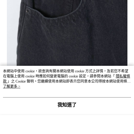
本網站中使用 cookie，欲查詢有關本網站使用 cookie 方式之詳情，及若您不希望
在電腦上使用 cookie 時應如何變更電腦的 cookie 設定，請參閱本網站「
隱私權條
款
」之 Cookie 聲明。您繼續使用本網站即表示您同意本公司得按本網站使用條款
之 Cookie 聲明使用 cookie。
了解更多 >
我知道了