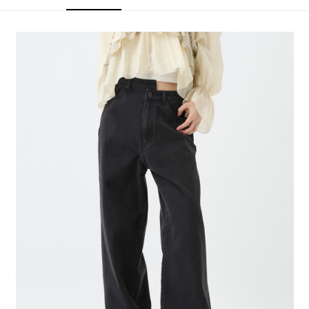
4.訂單成立30分鐘內，如未前往確認交易或遇審核未通過，訂單將自動取
１．簡單：不需註冊會員、不需綁卡、不需儲值。
全家 取貨付款
消。如遇「轉專審核」未通過狀況，表示未達大哥付你分期系統評分，恕無
２．便利：只要手機號碼，簡訊認證，即可結帳。
法說明評估內容。
每筆NT$80，滿NT$1,500(含以上)免運費
３．安心：先確認商品／服務後，再付款。
【繳款方式說明】
1.分期款項不併入電信帳單，「大哥付你分期」於每月結算日後寄送繳費提
付款後 全家取貨
【「AFTEE先享後付」結帳流程】
醒簡訊。
１．於結帳方式選擇「AFTEE先享後付」後，將跳轉至「AFTEE先享後付」
每筆NT$80，滿NT$1,500(含以上)免運費
2.透過簡訊連結打開帳單後，可選擇「超商條碼／台灣大直營門市／銀行轉
結帳頁面，進行簡訊認證並確認金額後，即可完成結帳。
帳／街口支付／iPASS MONEY」等通路繳費。
２．訂單成立數日內，您將收到繳費通知簡訊。
7-11 取貨付款
３．收到繳費通知簡訊後14天內，點擊此簡訊中的連結，可透過四大超商／
【注意事項】
每筆NT$80，滿NT$1,500(含以上)免運費
ATM／網路銀行／等多元方式進行付款，方視為交易完成。
1.本服務係由「台灣大哥大股份有限公司」（以下簡稱本公司）所提供，讓
※ 請注意：結帳手續完成當下不需立刻繳費，但若您需要取消訂單，請聯絡
用戶於交易時，得透過本服務購買商品或服務，並由商店將買賣／分期付款
付款後 7-11取貨
購買商品的店家。未經商家同意取消之訂單仍視為有效，需透過AFTEE先享
買賣價金債權讓與本公司後，依約使用本公司帳單繳交帳款。
後付繳納相關費用。
每筆NT$80，滿NT$1,500(含以上)免運費
2.基於同意付款使用「大哥付你分期」之契約關係目的，商店將以您的個人
※ 交易是否成功請以「AFTEE先享後付 」之結帳頁面顯示為準，若有關於
資料（包含姓名、電話或地址）提供予台灣大哥大進項蒐集、處理及利用，
是否繳費成功／繳費後需取消欲退款等相關疑問，請聯繫「AFTEE先享後付
宅配
由本公司與您本人進行分期帳單所需資料之確認、核對及更正。
客戶支援中心」
https://netprotections.freshdesk.com/support/home
3.完整用戶服務條款，請詳閱以下連結：
https://oppay.tw/userRule
每筆NT$80，滿NT$1,500(含以上)免運費
【注意事項】
１．透過由恩沛科技股份有限公司提供之「AFTEE先享後付」服務完成之交
易，需依本服務之必要範圍內提供個人資料，並將交易相關給付款項請求債
權轉讓予恩沛科技股份有限公司。
２．關於個人資料處理事宜，請瀏覽以下網址：
https://aftee.tw/terms/#terms3
３．未成年的使用者請事先徵得法定代理人或監護人之同意方可使用
「AFTEE先享後付」，若未經同意申辦者引起之損失，本公司不負相關責
任。