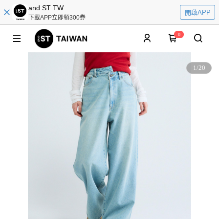
and ST TW
開啟APP
下載APP立即領300券
0
1
/
20