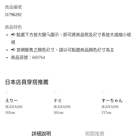
商品編號
超商取貨付款
11796292
LINE Pay
商品特色
Apple Pay
📢 點選下方放大鏡🔍圖示，即可將商品照及尺寸表放大或縮小檢
視
街口支付
📢 官網販售之顏色尺寸，請以可點選商品顏色尺寸為主
悠遊付
商品貨號：669764
Google Pay
全盈+PAY
日本店員穿搭推薦
大哥付你分期
相關說明
えりー
ナミ
すーちゃん
【大哥付你分期使用說明】
JEANASIS
JEANASIS
JEANASIS
AFTEE先享後付
1.本服務由台灣大哥大提供，台灣大哥大用戶可立即使用無須另外申請。
165cm
161cm
157cm
2.付款方式選擇「大哥付你分期」，訂單成立後會自動跳轉到大哥付的交易
相關說明
流程，驗證手機門號後，選擇欲分期的期數、繳款截止日，確認付款後即完
【關於「AFTEE先享後付」】
成交易。
AFTEE先享後付是「在收到商品之後才付款」的支付方式。 讓您購物簡單便
運送方式
3.實際核准額度、可分期數及費用金額請依後續交易確認頁面所載為準。
利好安心！
詳細說明
相關推薦