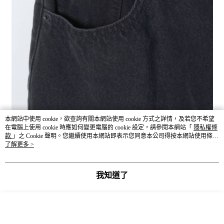
本網站中使用 cookie，欲查詢有關本網站使用 cookie 方式之詳情，及若您不希望
在電腦上使用 cookie 時應如何變更電腦的 cookie 設定，請參閱本網站「
隱私權條
款
」之 Cookie 聲明。您繼續使用本網站即表示您同意本公司得按本網站使用條款
之 Cookie 聲明使用 cookie。
了解更多 >
我知道了