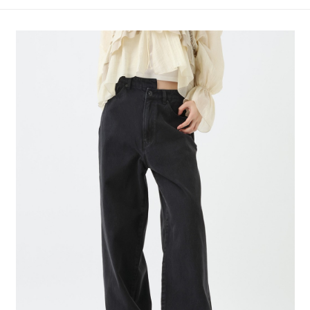
4.訂單成立30分鐘內，如未前往確認交易或遇審核未通過，訂單將自動取
１．簡單：不需註冊會員、不需綁卡、不需儲值。
全家 取貨付款
消。如遇「轉專審核」未通過狀況，表示未達大哥付你分期系統評分，恕無
２．便利：只要手機號碼，簡訊認證，即可結帳。
法說明評估內容。
每筆NT$80，滿NT$888(含以上)免運費
３．安心：先確認商品／服務後，再付款。
【繳款方式說明】
1.分期款項不併入電信帳單，「大哥付你分期」於每月結算日後寄送繳費提
付款後 全家取貨
【「AFTEE先享後付」結帳流程】
醒簡訊。
１．於結帳方式選擇「AFTEE先享後付」後，將跳轉至「AFTEE先享後付」
每筆NT$80，滿NT$888(含以上)免運費
2.透過簡訊連結打開帳單後，可選擇「超商條碼／台灣大直營門市／銀行轉
結帳頁面，進行簡訊認證並確認金額後，即可完成結帳。
帳／街口支付／iPASS MONEY」等通路繳費。
２．訂單成立數日內，您將收到繳費通知簡訊。
7-11 取貨付款
３．收到繳費通知簡訊後14天內，點擊此簡訊中的連結，可透過四大超商／
【注意事項】
每筆NT$80，滿NT$1,500(含以上)免運費
ATM／網路銀行／等多元方式進行付款，方視為交易完成。
1.本服務係由「台灣大哥大股份有限公司」（以下簡稱本公司）所提供，讓
※ 請注意：結帳手續完成當下不需立刻繳費，但若您需要取消訂單，請聯絡
用戶於交易時，得透過本服務購買商品或服務，並由商店將買賣／分期付款
付款後 7-11取貨
購買商品的店家。未經商家同意取消之訂單仍視為有效，需透過AFTEE先享
買賣價金債權讓與本公司後，依約使用本公司帳單繳交帳款。
後付繳納相關費用。
每筆NT$80，滿NT$1,500(含以上)免運費
2.基於同意付款使用「大哥付你分期」之契約關係目的，商店將以您的個人
※ 交易是否成功請以「AFTEE先享後付 」之結帳頁面顯示為準，若有關於
資料（包含姓名、電話或地址）提供予台灣大哥大進項蒐集、處理及利用，
是否繳費成功／繳費後需取消欲退款等相關疑問，請聯繫「AFTEE先享後付
宅配
由本公司與您本人進行分期帳單所需資料之確認、核對及更正。
客戶支援中心」
https://netprotections.freshdesk.com/support/home
3.完整用戶服務條款，請詳閱以下連結：
https://oppay.tw/userRule
每筆NT$80，滿NT$1,500(含以上)免運費
【注意事項】
１．透過由恩沛科技股份有限公司提供之「AFTEE先享後付」服務完成之交
易，需依本服務之必要範圍內提供個人資料，並將交易相關給付款項請求債
權轉讓予恩沛科技股份有限公司。
２．關於個人資料處理事宜，請瀏覽以下網址：
https://aftee.tw/terms/#terms3
３．未成年的使用者請事先徵得法定代理人或監護人之同意方可使用
「AFTEE先享後付」，若未經同意申辦者引起之損失，本公司不負相關責
任。