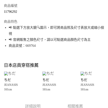
商品編號
超商取貨付款
11796292
LINE Pay
商品特色
Apple Pay
📢 點選下方放大鏡🔍圖示，即可將商品照及尺寸表放大或縮小檢
視
街口支付
📢 官網販售之顏色尺寸，請以可點選商品顏色尺寸為主
悠遊付
商品貨號：669764
Google Pay
全盈+PAY
日本店員穿搭推薦
大哥付你分期
相關說明
ちだ
ちだ
ちだ
【大哥付你分期使用說明】
JEANASIS
JEANASIS
JEANASIS
AFTEE先享後付
1.本服務由台灣大哥大提供，台灣大哥大用戶可立即使用無須另外申請。
161cm
161cm
161cm
2.付款方式選擇「大哥付你分期」，訂單成立後會自動跳轉到大哥付的交易
相關說明
流程，驗證手機門號後，選擇欲分期的期數、繳款截止日，確認付款後即完
【關於「AFTEE先享後付」】
成交易。
AFTEE先享後付是「在收到商品之後才付款」的支付方式。 讓您購物簡單便
運送方式
3.實際核准額度、可分期數及費用金額請依後續交易確認頁面所載為準。
利好安心！
詳細說明
相關推薦