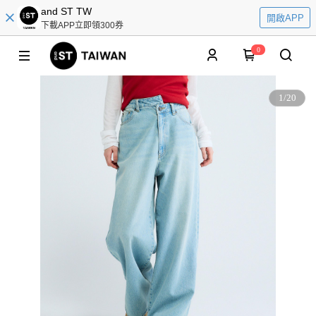
and ST TW
開啟APP
下載APP立即領300券
0
1
/
20