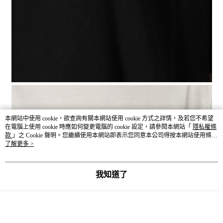
本網站中使用 cookie，欲查詢有關本網站使用 cookie 方式之詳情，及若您不希望
在電腦上使用 cookie 時應如何變更電腦的 cookie 設定，請參閱本網站「
隱私權條
款
」之 Cookie 聲明。您繼續使用本網站即表示您同意本公司得按本網站使用條款
之 Cookie 聲明使用 cookie。
了解更多 >
我知道了