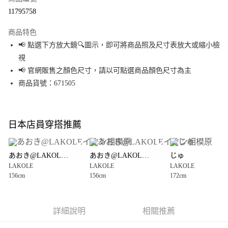
超商取貨付款
11795758
LINE Pay
商品特色
Apple Pay
📢 點選下方放大鏡🔍圖示，即可將商品照及尺寸表放大或縮小檢
視
街口支付
📢 官網販售之顏色尺寸，請以可點選商品顏色尺寸為主
悠遊付
商品貨號：671505
Google Pay
全盈+PAY
日本店員穿搭推薦
大哥付你分期
相關說明
あおき@LAKOLEイオン相模原
あおき@LAKOLEイオン相模原
じゅ
【大哥付你分期使用說明】
LAKOLE
LAKOLE
LAKOLE
AFTEE先享後付
1.本服務由台灣大哥大提供，台灣大哥大用戶可立即使用無須另外申請。
156cm
156cm
172cm
2.付款方式選擇「大哥付你分期」，訂單成立後會自動跳轉到大哥付的交易
相關說明
流程，驗證手機門號後，選擇欲分期的期數、繳款截止日，確認付款後即完
【關於「AFTEE先享後付」】
成交易。
AFTEE先享後付是「在收到商品之後才付款」的支付方式。 讓您購物簡單便
運送方式
3.實際核准額度、可分期數及費用金額請依後續交易確認頁面所載為準。
利好安心！
詳細說明
相關推薦
4.訂單成立30分鐘內，如未前往確認交易或遇審核未通過，訂單將自動取
１．簡單：不需註冊會員、不需綁卡、不需儲值。
全家 取貨付款
消。如遇「轉專審核」未通過狀況，表示未達大哥付你分期系統評分，恕無