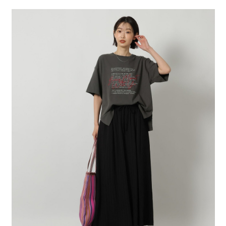
２．便利：只要手機號碼，簡訊認證，即可結帳。
法說明評估內容。
每筆NT$80，滿NT$1,500(含以上)免運費
３．安心：先確認商品／服務後，再付款。
【繳款方式說明】
1.分期款項不併入電信帳單，「大哥付你分期」於每月結算日後寄送繳費提
付款後 全家取貨
【「AFTEE先享後付」結帳流程】
醒簡訊。
１．於結帳方式選擇「AFTEE先享後付」後，將跳轉至「AFTEE先享後付」
每筆NT$80，滿NT$1,500(含以上)免運費
2.透過簡訊連結打開帳單後，可選擇「超商條碼／台灣大直營門市／銀行轉
結帳頁面，進行簡訊認證並確認金額後，即可完成結帳。
帳／街口支付／iPASS MONEY」等通路繳費。
２．訂單成立數日內，您將收到繳費通知簡訊。
7-11 取貨付款
３．收到繳費通知簡訊後14天內，點擊此簡訊中的連結，可透過四大超商／
【注意事項】
每筆NT$80，滿NT$1,500(含以上)免運費
ATM／網路銀行／等多元方式進行付款，方視為交易完成。
1.本服務係由「台灣大哥大股份有限公司」（以下簡稱本公司）所提供，讓
※ 請注意：結帳手續完成當下不需立刻繳費，但若您需要取消訂單，請聯絡
用戶於交易時，得透過本服務購買商品或服務，並由商店將買賣／分期付款
付款後 7-11取貨
購買商品的店家。未經商家同意取消之訂單仍視為有效，需透過AFTEE先享
買賣價金債權讓與本公司後，依約使用本公司帳單繳交帳款。
後付繳納相關費用。
每筆NT$80，滿NT$1,500(含以上)免運費
2.基於同意付款使用「大哥付你分期」之契約關係目的，商店將以您的個人
※ 交易是否成功請以「AFTEE先享後付 」之結帳頁面顯示為準，若有關於
資料（包含姓名、電話或地址）提供予台灣大哥大進項蒐集、處理及利用，
是否繳費成功／繳費後需取消欲退款等相關疑問，請聯繫「AFTEE先享後付
宅配
由本公司與您本人進行分期帳單所需資料之確認、核對及更正。
客戶支援中心」
https://netprotections.freshdesk.com/support/home
3.完整用戶服務條款，請詳閱以下連結：
https://oppay.tw/userRule
每筆NT$80，滿NT$1,500(含以上)免運費
【注意事項】
１．透過由恩沛科技股份有限公司提供之「AFTEE先享後付」服務完成之交
易，需依本服務之必要範圍內提供個人資料，並將交易相關給付款項請求債
權轉讓予恩沛科技股份有限公司。
２．關於個人資料處理事宜，請瀏覽以下網址：
https://aftee.tw/terms/#terms3
３．未成年的使用者請事先徵得法定代理人或監護人之同意方可使用
「AFTEE先享後付」，若未經同意申辦者引起之損失，本公司不負相關責
任。
４．使用「AFTEE先享後付」時，將依據個別帳號之用戶狀況，依本公司即