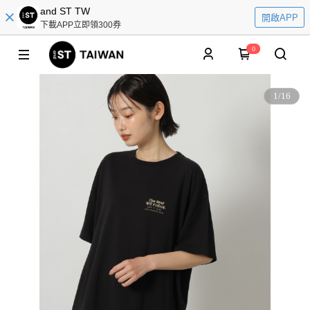
and ST TW
開啟APP
下載APP立即領300券
0
1
/
16