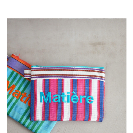
２．便利：只要手機號碼，簡訊認證，即可結帳。
法說明評估內容。
每筆NT$80，滿NT$1,500(含以上)免運費
３．安心：先確認商品／服務後，再付款。
【繳款方式說明】
1.分期款項不併入電信帳單，「大哥付你分期」於每月結算日後寄送繳費提
付款後 全家取貨
【「AFTEE先享後付」結帳流程】
醒簡訊。
１．於結帳方式選擇「AFTEE先享後付」後，將跳轉至「AFTEE先享後付」
每筆NT$80，滿NT$1,500(含以上)免運費
2.透過簡訊連結打開帳單後，可選擇「超商條碼／台灣大直營門市／銀行轉
結帳頁面，進行簡訊認證並確認金額後，即可完成結帳。
帳／街口支付／iPASS MONEY」等通路繳費。
２．訂單成立數日內，您將收到繳費通知簡訊。
7-11 取貨付款
３．收到繳費通知簡訊後14天內，點擊此簡訊中的連結，可透過四大超商／
【注意事項】
每筆NT$80，滿NT$1,500(含以上)免運費
ATM／網路銀行／等多元方式進行付款，方視為交易完成。
1.本服務係由「台灣大哥大股份有限公司」（以下簡稱本公司）所提供，讓
※ 請注意：結帳手續完成當下不需立刻繳費，但若您需要取消訂單，請聯絡
用戶於交易時，得透過本服務購買商品或服務，並由商店將買賣／分期付款
付款後 7-11取貨
購買商品的店家。未經商家同意取消之訂單仍視為有效，需透過AFTEE先享
買賣價金債權讓與本公司後，依約使用本公司帳單繳交帳款。
後付繳納相關費用。
每筆NT$80，滿NT$1,500(含以上)免運費
2.基於同意付款使用「大哥付你分期」之契約關係目的，商店將以您的個人
※ 交易是否成功請以「AFTEE先享後付 」之結帳頁面顯示為準，若有關於
資料（包含姓名、電話或地址）提供予台灣大哥大進項蒐集、處理及利用，
是否繳費成功／繳費後需取消欲退款等相關疑問，請聯繫「AFTEE先享後付
宅配
由本公司與您本人進行分期帳單所需資料之確認、核對及更正。
客戶支援中心」
https://netprotections.freshdesk.com/support/home
3.完整用戶服務條款，請詳閱以下連結：
https://oppay.tw/userRule
每筆NT$80，滿NT$1,500(含以上)免運費
【注意事項】
１．透過由恩沛科技股份有限公司提供之「AFTEE先享後付」服務完成之交
易，需依本服務之必要範圍內提供個人資料，並將交易相關給付款項請求債
權轉讓予恩沛科技股份有限公司。
２．關於個人資料處理事宜，請瀏覽以下網址：
https://aftee.tw/terms/#terms3
３．未成年的使用者請事先徵得法定代理人或監護人之同意方可使用
「AFTEE先享後付」，若未經同意申辦者引起之損失，本公司不負相關責
任。
４．使用「AFTEE先享後付」時，將依據個別帳號之用戶狀況，依本公司即