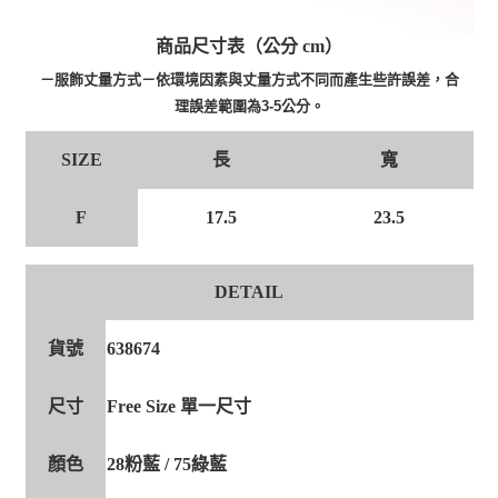
商品尺寸表（公分 cm）
－服飾丈量方式－依環境因素與丈量方式不同而產生些許誤差，合
理誤差範圍為3-5公分。
長
寬
SIZE
F
17.5
23.5
DETAIL
貨號
638674
尺寸
Free Size 單一尺寸
顏色
28粉藍 / 75綠藍