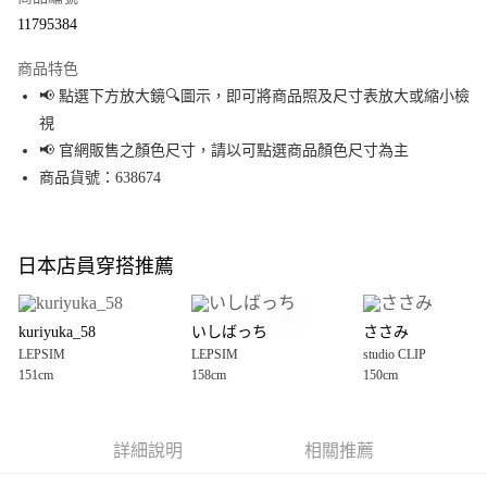
超商取貨付款
11795384
LINE Pay
商品特色
Apple Pay
📢 點選下方放大鏡🔍圖示，即可將商品照及尺寸表放大或縮小檢
視
街口支付
📢 官網販售之顏色尺寸，請以可點選商品顏色尺寸為主
悠遊付
商品貨號：638674
Google Pay
全盈+PAY
日本店員穿搭推薦
大哥付你分期
相關說明
kuriyuka_58
いしばっち
ささみ
【大哥付你分期使用說明】
LEPSIM
LEPSIM
studio CLIP
AFTEE先享後付
1.本服務由台灣大哥大提供，台灣大哥大用戶可立即使用無須另外申請。
151cm
158cm
150cm
2.付款方式選擇「大哥付你分期」，訂單成立後會自動跳轉到大哥付的交易
相關說明
流程，驗證手機門號後，選擇欲分期的期數、繳款截止日，確認付款後即完
【關於「AFTEE先享後付」】
成交易。
AFTEE先享後付是「在收到商品之後才付款」的支付方式。 讓您購物簡單便
運送方式
3.實際核准額度、可分期數及費用金額請依後續交易確認頁面所載為準。
利好安心！
詳細說明
相關推薦
4.訂單成立30分鐘內，如未前往確認交易或遇審核未通過，訂單將自動取
１．簡單：不需註冊會員、不需綁卡、不需儲值。
全家 取貨付款
消。如遇「轉專審核」未通過狀況，表示未達大哥付你分期系統評分，恕無