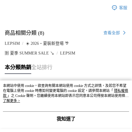
客服
商品相關分類 (8)
查看全部
LEPSIM
☀️ 2026・夏裝新登場 🌴
🈹 夏季 SUMMER SALE ↘️
LEPSIM
本分類熱銷
全站排行
本網站中使用 cookie，欲查詢有關本網站使用 cookie 方式之詳情，及若您不希望
熱門標籤
在電腦上使用 cookie 時應如何變更電腦的 cookie 設定，請參閱本網站「
隱私權條
款
」之 Cookie 聲明。您繼續使用本網站即表示您同意本公司得按本網站使用條款
之 Cookie 聲明使用 cookie。
了解更多 >
我知道了