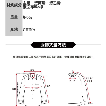
主體：聚丙烯／聚乙烯
材質成分
襯面布料:棉
重量
約60g
產地
CHINA