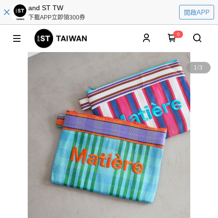
and ST TW
開啟APP
下載APP立即領300券
0
1
/
3