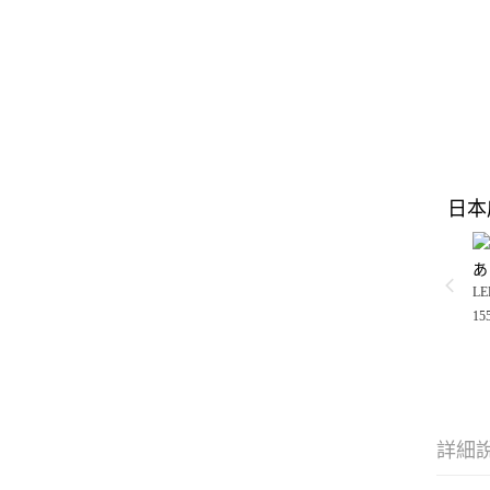
日本
あ
LE
15
詳細