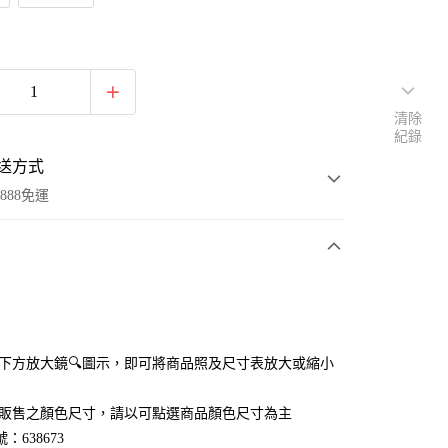
清除
紀錄
送方式
888免運
次付款
付款
點選下方放大鏡🔍圖示，即可將商品照及尺寸表放大或縮小
官網販售之顏色尺寸，請以可點選商品顏色尺寸為主
：638673