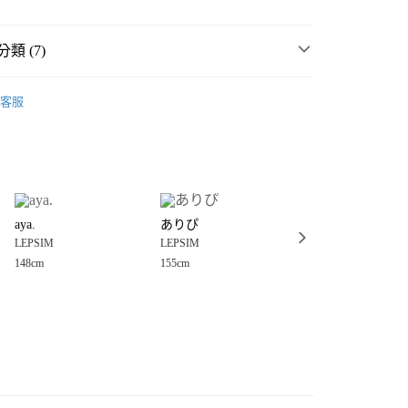
類 (7)
☀️ 2026・夏裝新登場 🌴
客服
MMER SALE ↘️
LEPSIM
分期
・夏裝新登場 🌴
LEPSIM
你分期使用說明】
享後付
由台灣大哥大提供，台灣大哥大用戶可立即使用無須另外申請。
女裝
配件
包包
式選擇「大哥付你分期」，訂單成立後會自動跳轉到大哥付的交易
件
流行小物
證手機門號後，選擇欲分期的期數、繳款截止日，確認付款後即
FTEE先享後付」】
。
aya.
ありぴ
ささみ
先享後付是「在收到商品之後才付款」的支付方式。 讓您購物簡單
流行小物
准額度、可分期數及費用金額請依後續交易確認頁面所載為準。
LEPSIM
LEPSIM
studio CLIP
心！
立30分鐘內，如未前往確認交易或遇審核未通過，訂單將自動取
：不需註冊會員、不需綁卡、不需儲值。
148cm
155cm
150cm
💥SUMMER SALE↘夏季 5折起 🈹
「轉專審核」未通過狀況，表示未達大哥付你分期系統評分，恕
：只要手機號碼，簡訊認證，即可結帳。
付款
評估內容。
：先確認商品／服務後，再付款。
式說明】
0，滿NT$888(含以上)免運費
項不併入電信帳單，「大哥付你分期」於每月結算日後寄送繳費提
EE先享後付」結帳流程】
家取貨
方式選擇「AFTEE先享後付」後，將跳轉至「AFTEE先享後
訊連結打開帳單後，可選擇「超商條碼／台灣大直營門市／銀行轉
頁面，進行簡訊認證並確認金額後，即可完成結帳。
0，滿NT$888(含以上)免運費
／iPASS MONEY」等通路繳費。
成立數日內，您將收到繳費通知簡訊。
費通知簡訊後14天內，點擊此簡訊中的連結，可透過四大超商
付款
項】