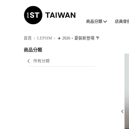
商品分類
店員穿
首頁
LEPSIM
☀️ 2026・夏裝新登場 🌴
商品分類
所有分類