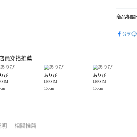
悠遊付
商品相關分
Google Pay
全盈+PAY
LEPSIM
分享
🈹 夏季 SU
大哥付你
相關說明
☀️ 2026
【大哥付
店員穿搭推薦
AFTEE先
1.本服務
LEPSIM
2.付款方
相關說明
女裝
配
流程，驗
【關於「A
りぴ
ありぴ
ありぴ
完成交易
AFTEE
男女配件
3.實際核
PSIM
LEPSIM
LEPSIM
便利好安
運送方式
4.訂單成
１．簡單
5cm
155cm
155cm
LEPSIM
消。如遇
２．便利
全家 取貨
無法說明
３．安心
【繳款方
每筆NT$8
1.分期款
【「AFT
醒簡訊。
付款後 全
１．於結帳
2.透過簡
付」結帳
每筆NT$8
帳／街口支付
說明
相關推薦
２．訂單
３．收到繳
7-11 取貨
【注意事