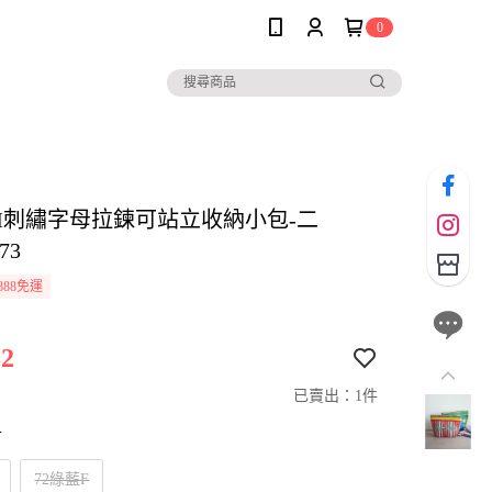
0
SIM刺繡字母拉鍊可站立收納小包-二
73
888免運
2
已賣出：1件
寸
72綠藍F