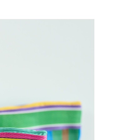
網路銀行／等多元方式進行付款，方視為交易完成。
係由「台灣大哥大股份有限公司」（以下簡稱本公司）所提供，讓
：結帳手續完成當下不需立刻繳費，但若您需要取消訂單，請聯
0，滿NT$1,500(含以上)免運費
易時，得透過本服務購買商品或服務，並由商店將買賣／分期付
的店家。未經商家同意取消之訂單仍視為有效，需透過AFTEE
金債權讓與本公司後，依約使用本公司帳單繳交帳款。
繳納相關費用。
11取貨
意付款使用「大哥付你分期」之契約關係目的，商店將以您的個人
否成功請以「AFTEE先享後付 」之結帳頁面顯示為準，若有關於
0，滿NT$1,500(含以上)免運費
含姓名、電話或地址）提供予台灣大哥大進項蒐集、處理及利
功／繳費後需取消欲退款等相關疑問，請聯繫「AFTEE先享後
公司與您本人進行分期帳單所需資料之確認、核對及更正。
援中心」
https://netprotections.freshdesk.com/support/home
戶服務條款，請詳閱以下連結：
https://oppay.tw/userRule
項】
0，滿NT$1,500(含以上)免運費
恩沛科技股份有限公司提供之「AFTEE先享後付」服務完成之
依本服務之必要範圍內提供個人資料，並將交易相關給付款項請
讓予恩沛科技股份有限公司。
個人資料處理事宜，請瀏覽以下網址：
https://aftee.tw/terms/#terms3
年的使用者請事先徵得法定代理人或監護人之同意方可使用
E先享後付」，若未經同意申辦者引起之損失，本公司不負相關責
AFTEE先享後付」時，將依據個別帳號之用戶狀況，依本公司
核予不同之上限額度；若仍有額度不足之情形，本公司將視審查
用戶進行身份認證。
一人註冊多個帳號或使用他人資訊註冊。若發現惡意使用之情
科技股份有限公司將有權停止該用戶之使用額度並採取法律行