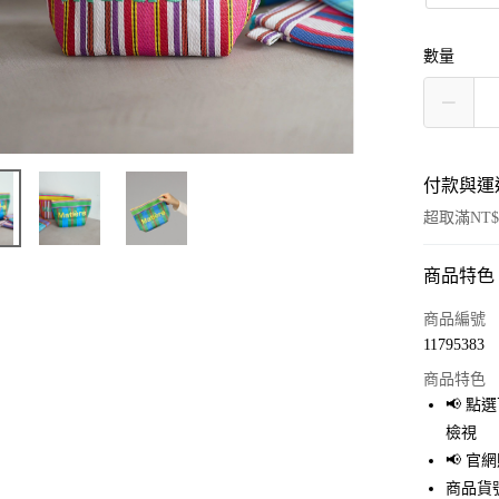
數量
付款與運
超取滿NT$
商品特色
付款方式
信用卡一
商品編號
11795383
超商取貨
商品特色
LINE Pay
📢 
檢視
Apple Pay
📢 
街口支付
商品貨號