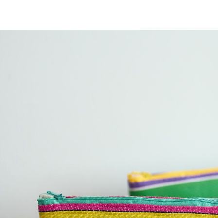
／ATM／
1.本服務
※ 請注意
每筆NT$8
用戶於交
絡購買商品
款買賣價
先享後付
付款後 7-
2.基於同
※ 交易是
每筆NT$8
資料（包
是否繳費成
用，由本
付客戶支
宅配
3.完整用
【注意事
每筆NT$8
１．透過由
交易，需
求債權轉
２．關於
３．未成
「AFTE
任。
４．使用「
即時審查
結果請求
５．嚴禁
形，恩沛
動。