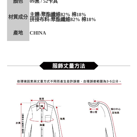
顏色
09黑 / 52卡其
主體:聚酯纖維82% 棉18%
材質成分
拼接布料:聚酯纖維82% 棉18%
產地
CHINA