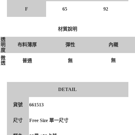
F
65
92
材質說明
透
布料薄厚
彈性
內襯
明
度
微
無
無
普通
透
DETAIL
貨號
661513
尺寸
Free Size 單一尺寸