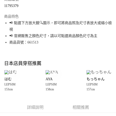
超商取貨付款
11795379
LINE Pay
商品特色
Apple Pay
📢 點選下方放大鏡🔍圖示，即可將商品照及尺寸表放大或縮小檢
視
街口支付
📢 官網販售之顏色尺寸，請以可點選商品顏色尺寸為主
悠遊付
商品貨號：661513
Google Pay
全盈+PAY
日本店員穿搭推薦
大哥付你分期
相關說明
はむ
AYA
もっちゃん
【大哥付你分期使用說明】
LEPSIM
LEPSIM
LEPSIM
AFTEE先享後付
1.本服務由台灣大哥大提供，台灣大哥大用戶可立即使用無須另外申請。
153cm
158cm
157cm
2.付款方式選擇「大哥付你分期」，訂單成立後會自動跳轉到大哥付的交易
相關說明
流程，驗證手機門號後，選擇欲分期的期數、繳款截止日，確認付款後即完
【關於「AFTEE先享後付」】
成交易。
AFTEE先享後付是「在收到商品之後才付款」的支付方式。 讓您購物簡單便
運送方式
3.實際核准額度、可分期數及費用金額請依後續交易確認頁面所載為準。
利好安心！
詳細說明
相關推薦
4.訂單成立30分鐘內，如未前往確認交易或遇審核未通過，訂單將自動取
１．簡單：不需註冊會員、不需綁卡、不需儲值。
全家 取貨付款
消。如遇「轉專審核」未通過狀況，表示未達大哥付你分期系統評分，恕無