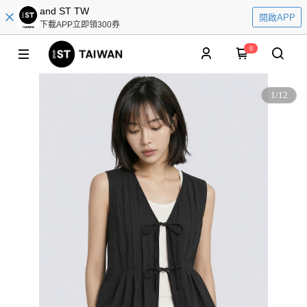
and ST TW
開啟APP
下載APP立即領300券
0
1
/
12