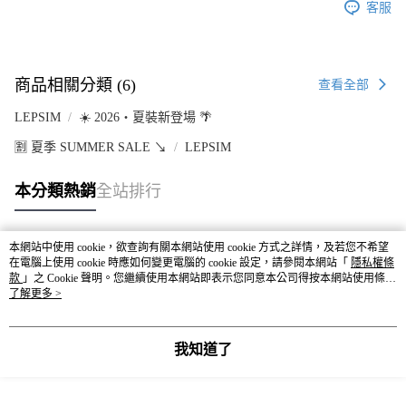
客服
商品相關分類 (6)
查看全部
LEPSIM
☀️ 2026・夏裝新登場 🌴
🈹 夏季 SUMMER SALE ↘️
LEPSIM
本分類熱銷
全站排行
本網站中使用 cookie，欲查詢有關本網站使用 cookie 方式之詳情，及若您不希望
熱門標籤
在電腦上使用 cookie 時應如何變更電腦的 cookie 設定，請參閱本網站「
隱私權條
款
」之 Cookie 聲明。您繼續使用本網站即表示您同意本公司得按本網站使用條款
之 Cookie 聲明使用 cookie。
了解更多 >
我知道了