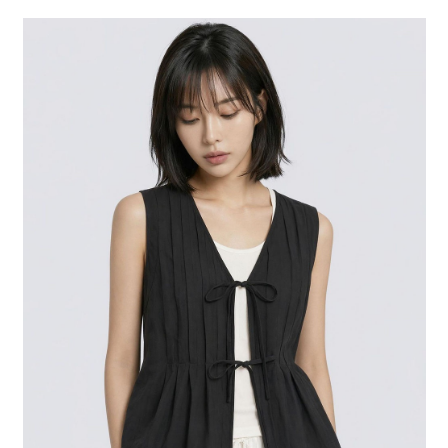
２．便利：只要手機號碼，簡訊認證，即可結帳。
法說明評估內容。
每筆NT$80，滿NT$888(含以上)免運費
３．安心：先確認商品／服務後，再付款。
【繳款方式說明】
1.分期款項不併入電信帳單，「大哥付你分期」於每月結算日後寄送繳費提
付款後 全家取貨
【「AFTEE先享後付」結帳流程】
醒簡訊。
１．於結帳方式選擇「AFTEE先享後付」後，將跳轉至「AFTEE先享後付」
每筆NT$80，滿NT$888(含以上)免運費
2.透過簡訊連結打開帳單後，可選擇「超商條碼／台灣大直營門市／銀行轉
結帳頁面，進行簡訊認證並確認金額後，即可完成結帳。
帳／街口支付／iPASS MONEY」等通路繳費。
２．訂單成立數日內，您將收到繳費通知簡訊。
7-11 取貨付款
３．收到繳費通知簡訊後14天內，點擊此簡訊中的連結，可透過四大超商／
【注意事項】
每筆NT$80，滿NT$1,500(含以上)免運費
ATM／網路銀行／等多元方式進行付款，方視為交易完成。
1.本服務係由「台灣大哥大股份有限公司」（以下簡稱本公司）所提供，讓
※ 請注意：結帳手續完成當下不需立刻繳費，但若您需要取消訂單，請聯絡
用戶於交易時，得透過本服務購買商品或服務，並由商店將買賣／分期付款
付款後 7-11取貨
購買商品的店家。未經商家同意取消之訂單仍視為有效，需透過AFTEE先享
買賣價金債權讓與本公司後，依約使用本公司帳單繳交帳款。
後付繳納相關費用。
每筆NT$80，滿NT$1,500(含以上)免運費
2.基於同意付款使用「大哥付你分期」之契約關係目的，商店將以您的個人
※ 交易是否成功請以「AFTEE先享後付 」之結帳頁面顯示為準，若有關於
資料（包含姓名、電話或地址）提供予台灣大哥大進項蒐集、處理及利用，
是否繳費成功／繳費後需取消欲退款等相關疑問，請聯繫「AFTEE先享後付
宅配
由本公司與您本人進行分期帳單所需資料之確認、核對及更正。
客戶支援中心」
https://netprotections.freshdesk.com/support/home
3.完整用戶服務條款，請詳閱以下連結：
https://oppay.tw/userRule
每筆NT$80，滿NT$1,500(含以上)免運費
【注意事項】
１．透過由恩沛科技股份有限公司提供之「AFTEE先享後付」服務完成之交
易，需依本服務之必要範圍內提供個人資料，並將交易相關給付款項請求債
權轉讓予恩沛科技股份有限公司。
２．關於個人資料處理事宜，請瀏覽以下網址：
https://aftee.tw/terms/#terms3
３．未成年的使用者請事先徵得法定代理人或監護人之同意方可使用
「AFTEE先享後付」，若未經同意申辦者引起之損失，本公司不負相關責
任。
４．使用「AFTEE先享後付」時，將依據個別帳號之用戶狀況，依本公司即