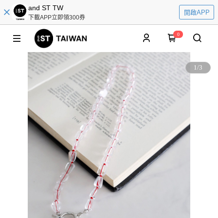
and ST TW
開啟APP
下載APP立即領300券
0
1
/
3