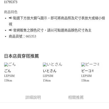
11795373
LINE Pay
商品特色
Apple Pay
📢 點選下方放大鏡🔍圖示，即可將商品照及尺寸表放大或縮小檢
視
街口支付
📢 官網販售之顏色尺寸，請以可點選商品顏色尺寸為主
悠遊付
商品貨號：665353
Google Pay
全盈+PAY
日本店員穿搭推薦
大哥付你分期
相關說明
ごん
いとさん
ピーコ✌︎
【大哥付你分期使用說明】
LEPSIM
LEPSIM
LEPSIM
AFTEE先享後付
1.本服務由台灣大哥大提供，台灣大哥大用戶可立即使用無須另外申請。
159cm
154cm
150cm
2.付款方式選擇「大哥付你分期」，訂單成立後會自動跳轉到大哥付的交易
相關說明
流程，驗證手機門號後，選擇欲分期的期數、繳款截止日，確認付款後即完
【關於「AFTEE先享後付」】
成交易。
AFTEE先享後付是「在收到商品之後才付款」的支付方式。 讓您購物簡單便
運送方式
3.實際核准額度、可分期數及費用金額請依後續交易確認頁面所載為準。
利好安心！
詳細說明
相關推薦
4.訂單成立30分鐘內，如未前往確認交易或遇審核未通過，訂單將自動取
１．簡單：不需註冊會員、不需綁卡、不需儲值。
全家 取貨付款
消。如遇「轉專審核」未通過狀況，表示未達大哥付你分期系統評分，恕無
２．便利：只要手機號碼，簡訊認證，即可結帳。
法說明評估內容。