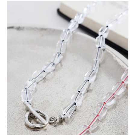
每筆NT$80，滿NT$888(含以上)免運費
３．安心：先確認商品／服務後，再付款。
【繳款方式說明】
1.分期款項不併入電信帳單，「大哥付你分期」於每月結算日後寄送繳費提
付款後 全家取貨
【「AFTEE先享後付」結帳流程】
醒簡訊。
１．於結帳方式選擇「AFTEE先享後付」後，將跳轉至「AFTEE先享後付」
每筆NT$80，滿NT$888(含以上)免運費
2.透過簡訊連結打開帳單後，可選擇「超商條碼／台灣大直營門市／銀行轉
結帳頁面，進行簡訊認證並確認金額後，即可完成結帳。
帳／街口支付／iPASS MONEY」等通路繳費。
２．訂單成立數日內，您將收到繳費通知簡訊。
7-11 取貨付款
３．收到繳費通知簡訊後14天內，點擊此簡訊中的連結，可透過四大超商／
【注意事項】
每筆NT$80，滿NT$1,500(含以上)免運費
ATM／網路銀行／等多元方式進行付款，方視為交易完成。
1.本服務係由「台灣大哥大股份有限公司」（以下簡稱本公司）所提供，讓
※ 請注意：結帳手續完成當下不需立刻繳費，但若您需要取消訂單，請聯絡
用戶於交易時，得透過本服務購買商品或服務，並由商店將買賣／分期付款
付款後 7-11取貨
購買商品的店家。未經商家同意取消之訂單仍視為有效，需透過AFTEE先享
買賣價金債權讓與本公司後，依約使用本公司帳單繳交帳款。
後付繳納相關費用。
每筆NT$80，滿NT$1,500(含以上)免運費
2.基於同意付款使用「大哥付你分期」之契約關係目的，商店將以您的個人
※ 交易是否成功請以「AFTEE先享後付 」之結帳頁面顯示為準，若有關於
資料（包含姓名、電話或地址）提供予台灣大哥大進項蒐集、處理及利用，
是否繳費成功／繳費後需取消欲退款等相關疑問，請聯繫「AFTEE先享後付
宅配
由本公司與您本人進行分期帳單所需資料之確認、核對及更正。
客戶支援中心」
https://netprotections.freshdesk.com/support/home
3.完整用戶服務條款，請詳閱以下連結：
https://oppay.tw/userRule
每筆NT$80，滿NT$1,500(含以上)免運費
【注意事項】
１．透過由恩沛科技股份有限公司提供之「AFTEE先享後付」服務完成之交
易，需依本服務之必要範圍內提供個人資料，並將交易相關給付款項請求債
權轉讓予恩沛科技股份有限公司。
２．關於個人資料處理事宜，請瀏覽以下網址：
https://aftee.tw/terms/#terms3
３．未成年的使用者請事先徵得法定代理人或監護人之同意方可使用
「AFTEE先享後付」，若未經同意申辦者引起之損失，本公司不負相關責
任。
４．使用「AFTEE先享後付」時，將依據個別帳號之用戶狀況，依本公司即
時審查核予不同之上限額度；若仍有額度不足之情形，本公司將視審查結果