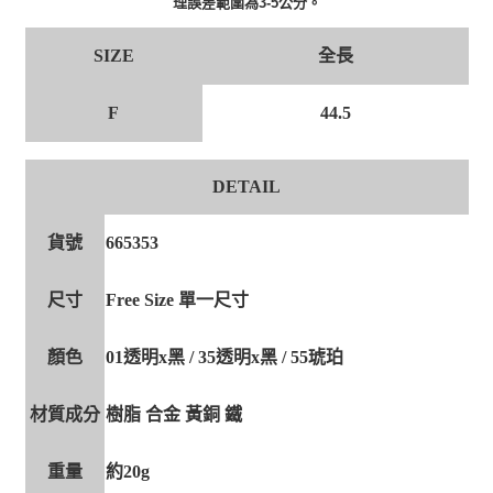
理誤差範圍為3-5公分。
全長
SIZE
F
44.5
DETAIL
貨號
665353
尺寸
Free Size 單一尺寸
顏色
01透明x黑 / 35透明x黑 / 55琥珀
材質成分
樹脂 合金 黃銅 鐵
重量
約20g