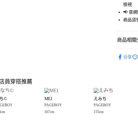
檢視
Apple Pay
📢 
街口支付
商品貨號
悠遊付
商品相關分
Google Pay
全盈+PAY
PAGEBOY
分享
☀️ 2026
大哥付你
相關說明
女裝
外
【大哥付
店員穿搭推薦
AFTEE先
1.本服務
PAGEBOY
2.付款方
相關說明
男女適穿
流程，驗
【關於「A
ち©️
MEI
えみち
完成交易
AFTEE
PAGEBOY
3.實際核
GEBOY
PAGEBOY
PAGEBOY
便利好安
運送方式
4.訂單成
１．簡單
8cm
167cm
155cm
消。如遇
２．便利
全家 取貨
無法說明
３．安心
【繳款方
每筆NT$8
1.分期款
【「AFT
醒簡訊。