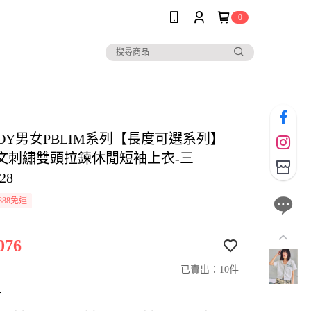
0
BOY男女PBLIM系列【長度可選系列】
文刺繡雙頭拉鍊休閒短袖上衣-三
28
888免運
076
已賣出：10件
寸