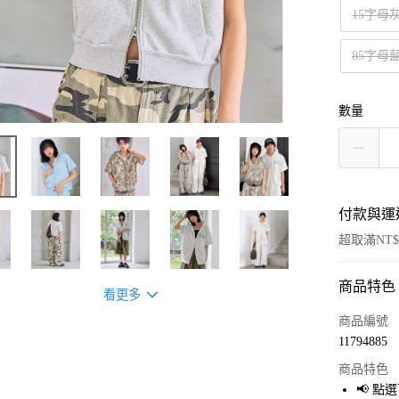
15字母
85字母
數量
付款與運
超取滿NT$
商品特色
付款方式
看更多
信用卡一
商品編號
11794885
超商取貨
商品特色
LINE Pay
📢 