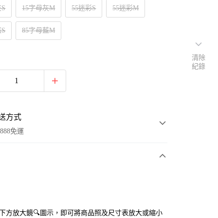
灰S
15字母灰M
55迷彩S
55迷彩M
藍S
85字母藍M
清除
紀錄
送方式
888免運
次付款
付款
點選下方放大鏡🔍圖示，即可將商品照及尺寸表放大或縮小