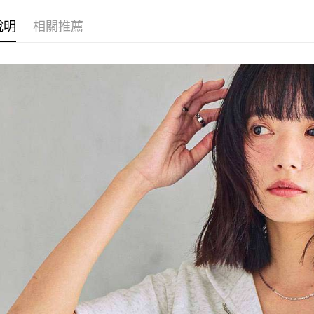
付款後 全
１．於結帳
2.透過簡
付」結帳
每筆NT$8
帳／街口支付
說明
相關推薦
２．訂單
３．收到繳
7-11 取貨
【注意事
／ATM／
1.本服務
※ 請注意
每筆NT$8
用戶於交
絡購買商品
款買賣價
先享後付
付款後 7-
2.基於同
※ 交易是
每筆NT$8
資料（包
是否繳費成
用，由本
付客戶支
宅配
3.完整用
【注意事
每筆NT$8
１．透過由
交易，需
求債權轉
２．關於
３．未成
「AFTE
任。
４．使用「
即時審查
結果請求
５．嚴禁
形，恩沛