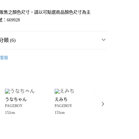
官網販售之顏色尺寸，請以可點選商品顏色尺寸為主
：669928
類 (6)
☀️ 2026・夏裝新登場 🌴
客服
・夏裝新登場 🌴
PAGEBOY
分期
套
休閒外套
你分期使用說明】
享後付
由台灣大哥大提供，台灣大哥大用戶可立即使用無須另外申請。
女裝
外套
式選擇「大哥付你分期」，訂單成立後會自動跳轉到大哥付的交易
外套
證手機門號後，選擇欲分期的期數、繳款截止日，確認付款後即
FTEE先享後付」】
。
うなちゃん
えみち
きゃぷ
先享後付是「在收到商品之後才付款」的支付方式。 讓您購物簡單
PBLIM系列
外套
准額度、可分期數及費用金額請依後續交易確認頁面所載為準。
PAGEBOY
PAGEBOY
PAGEBOY
心！
立30分鐘內，如未前往確認交易或遇審核未通過，訂單將自動取
：不需註冊會員、不需綁卡、不需儲值。
152cm
155cm
157cm
「轉專審核」未通過狀況，表示未達大哥付你分期系統評分，恕
：只要手機號碼，簡訊認證，即可結帳。
付款
評估內容。
：先確認商品／服務後，再付款。
式說明】
0，滿NT$888(含以上)免運費
項不併入電信帳單，「大哥付你分期」於每月結算日後寄送繳費提
EE先享後付」結帳流程】