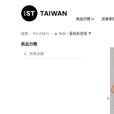
商品分類
店員穿
首頁
PAGEBOY
☀️ 2026・夏裝新登場 🌴
商品分類
所有分類