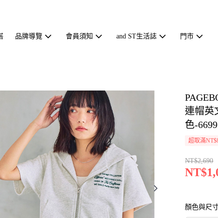
搭
品牌導覽
會員須知
and ST生活誌
門市
PAGE
連帽英
色-6699
超取滿NT$
NT$2,690
NT$1,
顏色與尺