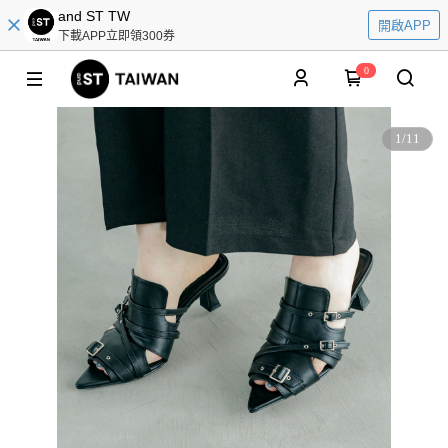
and ST TW
開啟APP
下載APP立即領300券
0
1
/
11