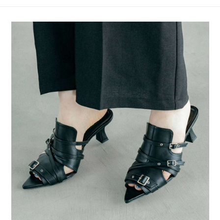
4.訂單成立30分鐘內，如未前往確認交易或遇審核未通過，訂單將自動取
１．簡單：不需註冊會員、不需綁卡、不需儲值。
全家 取貨付款
消。如遇「轉專審核」未通過狀況，表示未達大哥付你分期系統評分，恕無
２．便利：只要手機號碼，簡訊認證，即可結帳。
法說明評估內容。
每筆NT$80，滿NT$888(含以上)免運費
３．安心：先確認商品／服務後，再付款。
【繳款方式說明】
1.分期款項不併入電信帳單，「大哥付你分期」於每月結算日後寄送繳費提
付款後 全家取貨
【「AFTEE先享後付」結帳流程】
醒簡訊。
１．於結帳方式選擇「AFTEE先享後付」後，將跳轉至「AFTEE先享後付」
每筆NT$80，滿NT$888(含以上)免運費
2.透過簡訊連結打開帳單後，可選擇「超商條碼／台灣大直營門市／銀行轉
結帳頁面，進行簡訊認證並確認金額後，即可完成結帳。
帳／街口支付／iPASS MONEY」等通路繳費。
２．訂單成立數日內，您將收到繳費通知簡訊。
7-11 取貨付款
３．收到繳費通知簡訊後14天內，點擊此簡訊中的連結，可透過四大超商／
【注意事項】
每筆NT$80，滿NT$1,500(含以上)免運費
ATM／網路銀行／等多元方式進行付款，方視為交易完成。
1.本服務係由「台灣大哥大股份有限公司」（以下簡稱本公司）所提供，讓
※ 請注意：結帳手續完成當下不需立刻繳費，但若您需要取消訂單，請聯絡
用戶於交易時，得透過本服務購買商品或服務，並由商店將買賣／分期付款
付款後 7-11取貨
購買商品的店家。未經商家同意取消之訂單仍視為有效，需透過AFTEE先享
買賣價金債權讓與本公司後，依約使用本公司帳單繳交帳款。
後付繳納相關費用。
每筆NT$80，滿NT$1,500(含以上)免運費
2.基於同意付款使用「大哥付你分期」之契約關係目的，商店將以您的個人
※ 交易是否成功請以「AFTEE先享後付 」之結帳頁面顯示為準，若有關於
資料（包含姓名、電話或地址）提供予台灣大哥大進項蒐集、處理及利用，
是否繳費成功／繳費後需取消欲退款等相關疑問，請聯繫「AFTEE先享後付
宅配
由本公司與您本人進行分期帳單所需資料之確認、核對及更正。
客戶支援中心」
https://netprotections.freshdesk.com/support/home
3.完整用戶服務條款，請詳閱以下連結：
https://oppay.tw/userRule
每筆NT$80，滿NT$1,500(含以上)免運費
【注意事項】
１．透過由恩沛科技股份有限公司提供之「AFTEE先享後付」服務完成之交
易，需依本服務之必要範圍內提供個人資料，並將交易相關給付款項請求債
權轉讓予恩沛科技股份有限公司。
２．關於個人資料處理事宜，請瀏覽以下網址：
https://aftee.tw/terms/#terms3
３．未成年的使用者請事先徵得法定代理人或監護人之同意方可使用
「AFTEE先享後付」，若未經同意申辦者引起之損失，本公司不負相關責
任。