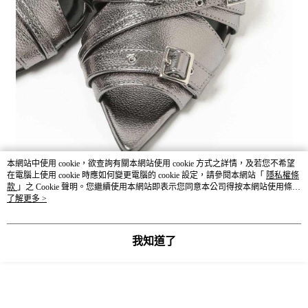
本網站中使用 cookie，欲查詢有關本網站使用 cookie 方式之詳情，及若您不希望
在電腦上使用 cookie 時應如何變更電腦的 cookie 設定，請參閱本網站「
隱私權條
款
」之 Cookie 聲明。您繼續使用本網站即表示您同意本公司得按本網站使用條款
之 Cookie 聲明使用 cookie。
了解更多 >
我知道了