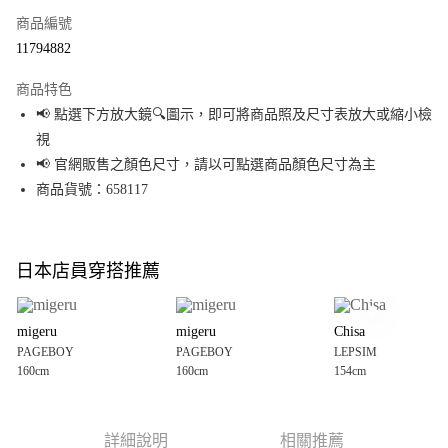
商品編號
超商取貨付款
11794882
LINE Pay
商品特色
Apple Pay
📢 點選下方放大鏡🔍圖示，即可將商品照及尺寸表放大或縮小檢
視
街口支付
📢 官網販售之顏色尺寸，請以可點選商品顏色尺寸為主
悠遊付
商品貨號：658117
Google Pay
全盈+PAY
日本店員穿搭推薦
大哥付你分期
相關說明
migeru
migeru
Chisa
【大哥付你分期使用說明】
PAGEBOY
PAGEBOY
LEPSIM
AFTEE先享後付
1.本服務由台灣大哥大提供，台灣大哥大用戶可立即使用無須另外申請。
160cm
160cm
154cm
2.付款方式選擇「大哥付你分期」，訂單成立後會自動跳轉到大哥付的交易
相關說明
流程，驗證手機門號後，選擇欲分期的期數、繳款截止日，確認付款後即完
【關於「AFTEE先享後付」】
成交易。
AFTEE先享後付是「在收到商品之後才付款」的支付方式。 讓您購物簡單便
運送方式
3.實際核准額度、可分期數及費用金額請依後續交易確認頁面所載為準。
利好安心！
詳細說明
相關推薦