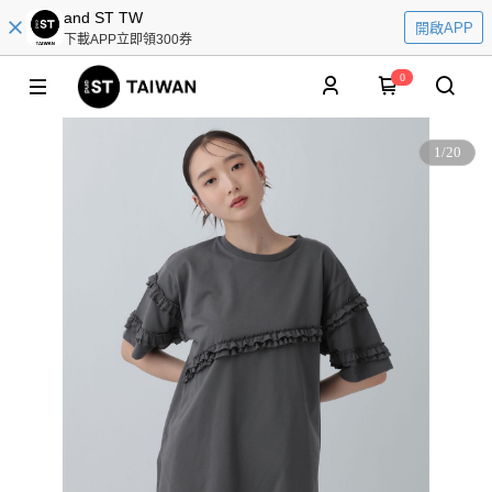
and ST TW
開啟APP
下載APP立即領300券
0
1
/
20