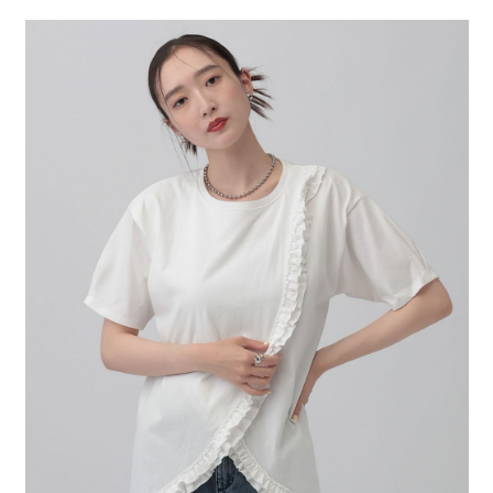
２．便利：只要手機號碼，簡訊認證，即可結帳。
法說明評估內容。
每筆NT$80，滿NT$1,500(含以上)免運費
３．安心：先確認商品／服務後，再付款。
【繳款方式說明】
1.分期款項不併入電信帳單，「大哥付你分期」於每月結算日後寄送繳費提
付款後 全家取貨
【「AFTEE先享後付」結帳流程】
醒簡訊。
１．於結帳方式選擇「AFTEE先享後付」後，將跳轉至「AFTEE先享後付」
每筆NT$80，滿NT$1,500(含以上)免運費
2.透過簡訊連結打開帳單後，可選擇「超商條碼／台灣大直營門市／銀行轉
結帳頁面，進行簡訊認證並確認金額後，即可完成結帳。
帳／街口支付／iPASS MONEY」等通路繳費。
２．訂單成立數日內，您將收到繳費通知簡訊。
7-11 取貨付款
３．收到繳費通知簡訊後14天內，點擊此簡訊中的連結，可透過四大超商／
【注意事項】
每筆NT$80，滿NT$1,500(含以上)免運費
ATM／網路銀行／等多元方式進行付款，方視為交易完成。
1.本服務係由「台灣大哥大股份有限公司」（以下簡稱本公司）所提供，讓
※ 請注意：結帳手續完成當下不需立刻繳費，但若您需要取消訂單，請聯絡
用戶於交易時，得透過本服務購買商品或服務，並由商店將買賣／分期付款
付款後 7-11取貨
購買商品的店家。未經商家同意取消之訂單仍視為有效，需透過AFTEE先享
買賣價金債權讓與本公司後，依約使用本公司帳單繳交帳款。
後付繳納相關費用。
每筆NT$80，滿NT$1,500(含以上)免運費
2.基於同意付款使用「大哥付你分期」之契約關係目的，商店將以您的個人
※ 交易是否成功請以「AFTEE先享後付 」之結帳頁面顯示為準，若有關於
資料（包含姓名、電話或地址）提供予台灣大哥大進項蒐集、處理及利用，
是否繳費成功／繳費後需取消欲退款等相關疑問，請聯繫「AFTEE先享後付
宅配
由本公司與您本人進行分期帳單所需資料之確認、核對及更正。
客戶支援中心」
https://netprotections.freshdesk.com/support/home
3.完整用戶服務條款，請詳閱以下連結：
https://oppay.tw/userRule
每筆NT$80，滿NT$1,500(含以上)免運費
【注意事項】
１．透過由恩沛科技股份有限公司提供之「AFTEE先享後付」服務完成之交
易，需依本服務之必要範圍內提供個人資料，並將交易相關給付款項請求債
權轉讓予恩沛科技股份有限公司。
２．關於個人資料處理事宜，請瀏覽以下網址：
https://aftee.tw/terms/#terms3
３．未成年的使用者請事先徵得法定代理人或監護人之同意方可使用
「AFTEE先享後付」，若未經同意申辦者引起之損失，本公司不負相關責
任。
４．使用「AFTEE先享後付」時，將依據個別帳號之用戶狀況，依本公司即