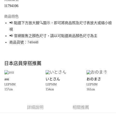
超商取貨付款
11794106
LINE Pay
商品特色
Apple Pay
📢 點選下方放大鏡🔍圖示，即可將商品照及尺寸表放大或縮小檢
視
街口支付
📢 官網販售之顏色尺寸，請以可點選商品顏色尺寸為主
悠遊付
商品貨號：740448
Google Pay
全盈+PAY
日本店員穿搭推薦
大哥付你分期
相關說明
asu
いとさん
おのまさ
【大哥付你分期使用說明】
LEPSIM
LEPSIM
LEPSIM
AFTEE先享後付
1.本服務由台灣大哥大提供，台灣大哥大用戶可立即使用無須另外申請。
157cm
154cm
161cm
2.付款方式選擇「大哥付你分期」，訂單成立後會自動跳轉到大哥付的交易
相關說明
流程，驗證手機門號後，選擇欲分期的期數、繳款截止日，確認付款後即完
【關於「AFTEE先享後付」】
成交易。
AFTEE先享後付是「在收到商品之後才付款」的支付方式。 讓您購物簡單便
運送方式
3.實際核准額度、可分期數及費用金額請依後續交易確認頁面所載為準。
利好安心！
詳細說明
相關推薦
4.訂單成立30分鐘內，如未前往確認交易或遇審核未通過，訂單將自動取
１．簡單：不需註冊會員、不需綁卡、不需儲值。
全家 取貨付款
消。如遇「轉專審核」未通過狀況，表示未達大哥付你分期系統評分，恕無