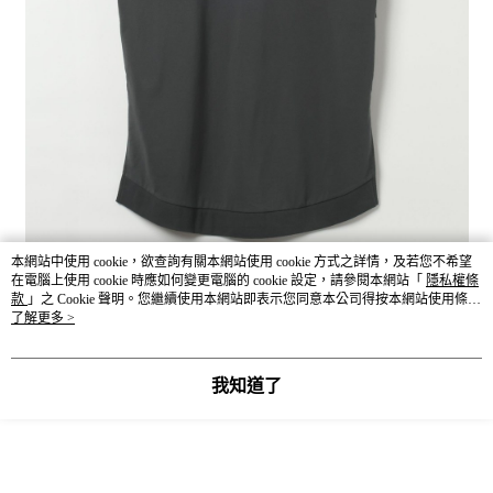
本網站中使用 cookie，欲查詢有關本網站使用 cookie 方式之詳情，及若您不希望
在電腦上使用 cookie 時應如何變更電腦的 cookie 設定，請參閱本網站「
隱私權條
款
」之 Cookie 聲明。您繼續使用本網站即表示您同意本公司得按本網站使用條款
之 Cookie 聲明使用 cookie。
了解更多 >
我知道了