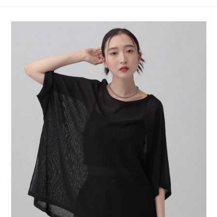
4.訂單成立30分鐘內，如未前往確認交易或遇審核未通過，訂單將自動取
１．簡單：不需註冊會員、不需綁卡、不需儲值。
全家 取貨付款
消。如遇「轉專審核」未通過狀況，表示未達大哥付你分期系統評分，恕無
２．便利：只要手機號碼，簡訊認證，即可結帳。
法說明評估內容。
每筆NT$80，滿NT$888(含以上)免運費
３．安心：先確認商品／服務後，再付款。
【繳款方式說明】
1.分期款項不併入電信帳單，「大哥付你分期」於每月結算日後寄送繳費提
付款後 全家取貨
【「AFTEE先享後付」結帳流程】
醒簡訊。
１．於結帳方式選擇「AFTEE先享後付」後，將跳轉至「AFTEE先享後付」
每筆NT$80，滿NT$888(含以上)免運費
2.透過簡訊連結打開帳單後，可選擇「超商條碼／台灣大直營門市／銀行轉
結帳頁面，進行簡訊認證並確認金額後，即可完成結帳。
帳／街口支付／iPASS MONEY」等通路繳費。
２．訂單成立數日內，您將收到繳費通知簡訊。
7-11 取貨付款
３．收到繳費通知簡訊後14天內，點擊此簡訊中的連結，可透過四大超商／
【注意事項】
每筆NT$80，滿NT$1,500(含以上)免運費
ATM／網路銀行／等多元方式進行付款，方視為交易完成。
1.本服務係由「台灣大哥大股份有限公司」（以下簡稱本公司）所提供，讓
※ 請注意：結帳手續完成當下不需立刻繳費，但若您需要取消訂單，請聯絡
用戶於交易時，得透過本服務購買商品或服務，並由商店將買賣／分期付款
付款後 7-11取貨
購買商品的店家。未經商家同意取消之訂單仍視為有效，需透過AFTEE先享
買賣價金債權讓與本公司後，依約使用本公司帳單繳交帳款。
後付繳納相關費用。
每筆NT$80，滿NT$1,500(含以上)免運費
2.基於同意付款使用「大哥付你分期」之契約關係目的，商店將以您的個人
※ 交易是否成功請以「AFTEE先享後付 」之結帳頁面顯示為準，若有關於
資料（包含姓名、電話或地址）提供予台灣大哥大進項蒐集、處理及利用，
是否繳費成功／繳費後需取消欲退款等相關疑問，請聯繫「AFTEE先享後付
宅配
由本公司與您本人進行分期帳單所需資料之確認、核對及更正。
客戶支援中心」
https://netprotections.freshdesk.com/support/home
3.完整用戶服務條款，請詳閱以下連結：
https://oppay.tw/userRule
每筆NT$80，滿NT$1,500(含以上)免運費
【注意事項】
１．透過由恩沛科技股份有限公司提供之「AFTEE先享後付」服務完成之交
易，需依本服務之必要範圍內提供個人資料，並將交易相關給付款項請求債
權轉讓予恩沛科技股份有限公司。
２．關於個人資料處理事宜，請瀏覽以下網址：
https://aftee.tw/terms/#terms3
３．未成年的使用者請事先徵得法定代理人或監護人之同意方可使用
「AFTEE先享後付」，若未經同意申辦者引起之損失，本公司不負相關責
任。