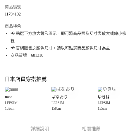
商品編號
超商取貨付款
11794102
LINE Pay
商品特色
Apple Pay
📢 點選下方放大鏡🔍圖示，即可將商品照及尺寸表放大或縮小檢
視
街口支付
📢 官網販售之顏色尺寸，請以可點選商品顏色尺寸為主
悠遊付
商品貨號：681310
Google Pay
全盈+PAY
日本店員穿搭推薦
大哥付你分期
相關說明
naaa
ばなおり
ゆきは
【大哥付你分期使用說明】
LEPSIM
LEPSIM
LEPSIM
AFTEE先享後付
1.本服務由台灣大哥大提供，台灣大哥大用戶可立即使用無須另外申請。
153cm
158cm
155cm
2.付款方式選擇「大哥付你分期」，訂單成立後會自動跳轉到大哥付的交易
相關說明
流程，驗證手機門號後，選擇欲分期的期數、繳款截止日，確認付款後即完
【關於「AFTEE先享後付」】
成交易。
AFTEE先享後付是「在收到商品之後才付款」的支付方式。 讓您購物簡單便
運送方式
3.實際核准額度、可分期數及費用金額請依後續交易確認頁面所載為準。
利好安心！
詳細說明
相關推薦