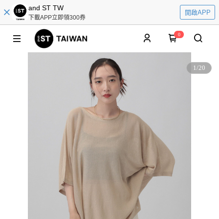
and ST TW
開啟APP
下載APP立即領300券
0
1
/
20