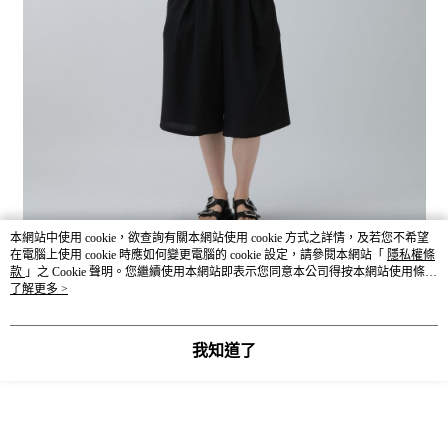
本網站中使用 cookie，欲查詢有關本網站使用 cookie 方式之詳情，及若您不希望
在電腦上使用 cookie 時應如何變更電腦的 cookie 設定，請參閱本網站「
隱私權條
款
」之 Cookie 聲明。您繼續使用本網站即表示您同意本公司得按本網站使用條款
之 Cookie 聲明使用 cookie。
了解更多 >
我知道了