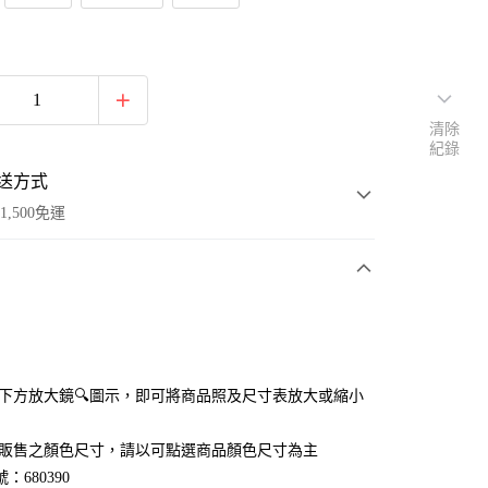
清除
紀錄
送方式
1,500免運
次付款
付款
點選下方放大鏡🔍圖示，即可將商品照及尺寸表放大或縮小
官網販售之顏色尺寸，請以可點選商品顏色尺寸為主
：680390