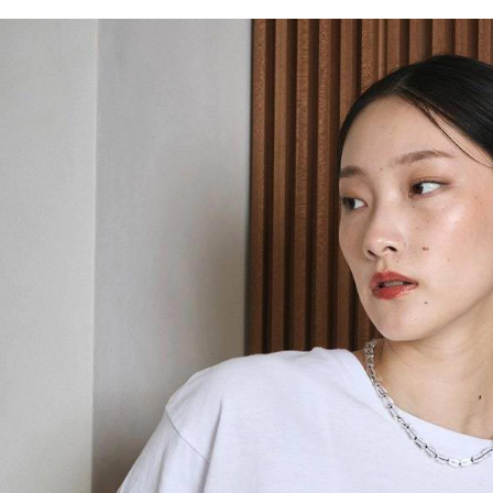
／ATM／
1.本服務
※ 請注意
每筆NT$8
用戶於交
絡購買商品
款買賣價
先享後付
付款後 7-
2.基於同
※ 交易是
每筆NT$8
資料（包
是否繳費成
用，由本
付客戶支
宅配
3.完整用
【注意事
每筆NT$8
１．透過由
交易，需
求債權轉
２．關於
３．未成
「AFTE
任。
４．使用「
即時審查
結果請求
５．嚴禁
形，恩沛
動。