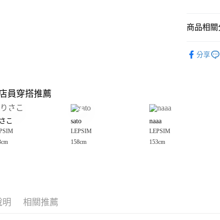
悠遊付
商品相關分
Google Pay
全盈+PAY
LEPSIM
分享
🈹 夏季 SU
大哥付你
相關說明
☀️ 2026
【大哥付
店員穿搭推薦
AFTEE先
1.本服務
女裝
上
2.付款方
相關說明
LEPSIM
流程，驗
【關於「A
さこ
sato
naaa
完成交易
AFTEE
LEPSIM
3.實際核
PSIM
LEPSIM
LEPSIM
便利好安
運送方式
4.訂單成
１．簡單
3cm
158cm
153cm
LEPSIM
消。如遇
２．便利
全家 取貨
無法說明
３．安心
LEPSIM
【繳款方
每筆NT$8
1.分期款
【「AFT
醒簡訊。
付款後 全
１．於結帳
2.透過簡
付」結帳
每筆NT$8
帳／街口支付
說明
相關推薦
２．訂單
３．收到繳
7-11 取貨
【注意事