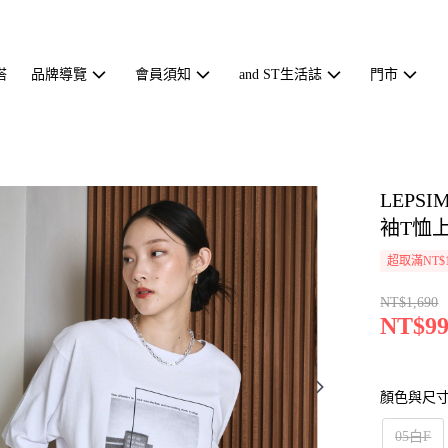
搭
品牌導覽
會員須知
and ST生活誌
門市
LEP
袖T恤上
超取滿NT$1
NT$1,690
NT$99
顏色與尺
05白F