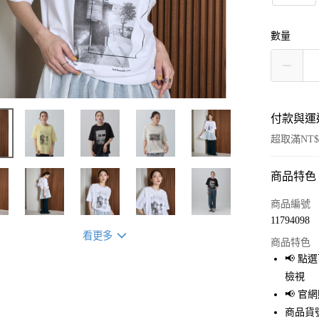
數量
付款與運
超取滿NT$
商品特色
付款方式
信用卡一
商品編號
11794098
超商取貨
看更多
商品特色
LINE Pay
📢 
檢視
Apple Pay
📢 
街口支付
商品貨號