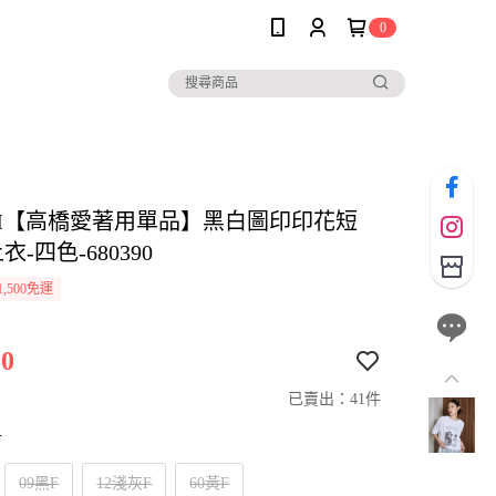
0
SIM【高橋愛著用單品】黑白圖印印花短
衣-四色-680390
,500免運
0
已賣出：41件
寸
09黑F
12淺灰F
60黃F