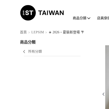
商品分類
店員穿
首頁
LEPSIM
☀️ 2026・夏裝新登場 🌴
商品分類
所有分類