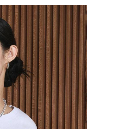
網路銀行／等多元方式進行付款，方視為交易完成。
係由「台灣大哥大股份有限公司」（以下簡稱本公司）所提供，讓
：結帳手續完成當下不需立刻繳費，但若您需要取消訂單，請聯
0，滿NT$1,500(含以上)免運費
易時，得透過本服務購買商品或服務，並由商店將買賣／分期付
的店家。未經商家同意取消之訂單仍視為有效，需透過AFTEE
金債權讓與本公司後，依約使用本公司帳單繳交帳款。
繳納相關費用。
11取貨
意付款使用「大哥付你分期」之契約關係目的，商店將以您的個人
否成功請以「AFTEE先享後付 」之結帳頁面顯示為準，若有關於
0，滿NT$1,500(含以上)免運費
含姓名、電話或地址）提供予台灣大哥大進項蒐集、處理及利
功／繳費後需取消欲退款等相關疑問，請聯繫「AFTEE先享後
公司與您本人進行分期帳單所需資料之確認、核對及更正。
援中心」
https://netprotections.freshdesk.com/support/home
戶服務條款，請詳閱以下連結：
https://oppay.tw/userRule
項】
0，滿NT$1,500(含以上)免運費
恩沛科技股份有限公司提供之「AFTEE先享後付」服務完成之
依本服務之必要範圍內提供個人資料，並將交易相關給付款項請
讓予恩沛科技股份有限公司。
個人資料處理事宜，請瀏覽以下網址：
https://aftee.tw/terms/#terms3
年的使用者請事先徵得法定代理人或監護人之同意方可使用
E先享後付」，若未經同意申辦者引起之損失，本公司不負相關責
AFTEE先享後付」時，將依據個別帳號之用戶狀況，依本公司
核予不同之上限額度；若仍有額度不足之情形，本公司將視審查
用戶進行身份認證。
一人註冊多個帳號或使用他人資訊註冊。若發現惡意使用之情
科技股份有限公司將有權停止該用戶之使用額度並採取法律行