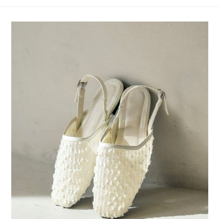
4.訂單成立30分鐘內，如未前往確認交易或遇審核未通過，訂單將自動取
１．簡單：不需註冊會員、不需綁卡、不需儲值。
全家 取貨付款
消。如遇「轉專審核」未通過狀況，表示未達大哥付你分期系統評分，恕無
２．便利：只要手機號碼，簡訊認證，即可結帳。
法說明評估內容。
每筆NT$80，滿NT$888(含以上)免運費
３．安心：先確認商品／服務後，再付款。
【繳款方式說明】
1.分期款項不併入電信帳單，「大哥付你分期」於每月結算日後寄送繳費提
付款後 全家取貨
【「AFTEE先享後付」結帳流程】
醒簡訊。
１．於結帳方式選擇「AFTEE先享後付」後，將跳轉至「AFTEE先享後付」
每筆NT$80，滿NT$888(含以上)免運費
2.透過簡訊連結打開帳單後，可選擇「超商條碼／台灣大直營門市／銀行轉
結帳頁面，進行簡訊認證並確認金額後，即可完成結帳。
帳／街口支付／iPASS MONEY」等通路繳費。
２．訂單成立數日內，您將收到繳費通知簡訊。
7-11 取貨付款
３．收到繳費通知簡訊後14天內，點擊此簡訊中的連結，可透過四大超商／
【注意事項】
每筆NT$80，滿NT$1,500(含以上)免運費
ATM／網路銀行／等多元方式進行付款，方視為交易完成。
1.本服務係由「台灣大哥大股份有限公司」（以下簡稱本公司）所提供，讓
※ 請注意：結帳手續完成當下不需立刻繳費，但若您需要取消訂單，請聯絡
用戶於交易時，得透過本服務購買商品或服務，並由商店將買賣／分期付款
付款後 7-11取貨
購買商品的店家。未經商家同意取消之訂單仍視為有效，需透過AFTEE先享
買賣價金債權讓與本公司後，依約使用本公司帳單繳交帳款。
後付繳納相關費用。
每筆NT$80，滿NT$1,500(含以上)免運費
2.基於同意付款使用「大哥付你分期」之契約關係目的，商店將以您的個人
※ 交易是否成功請以「AFTEE先享後付 」之結帳頁面顯示為準，若有關於
資料（包含姓名、電話或地址）提供予台灣大哥大進項蒐集、處理及利用，
是否繳費成功／繳費後需取消欲退款等相關疑問，請聯繫「AFTEE先享後付
宅配
由本公司與您本人進行分期帳單所需資料之確認、核對及更正。
客戶支援中心」
https://netprotections.freshdesk.com/support/home
3.完整用戶服務條款，請詳閱以下連結：
https://oppay.tw/userRule
每筆NT$80，滿NT$1,500(含以上)免運費
【注意事項】
１．透過由恩沛科技股份有限公司提供之「AFTEE先享後付」服務完成之交
易，需依本服務之必要範圍內提供個人資料，並將交易相關給付款項請求債
權轉讓予恩沛科技股份有限公司。
２．關於個人資料處理事宜，請瀏覽以下網址：
https://aftee.tw/terms/#terms3
３．未成年的使用者請事先徵得法定代理人或監護人之同意方可使用
「AFTEE先享後付」，若未經同意申辦者引起之損失，本公司不負相關責
任。