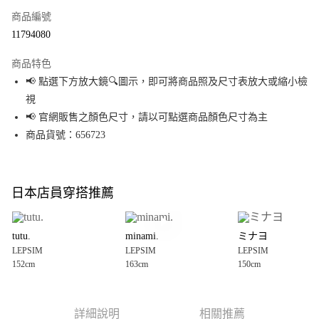
商品編號
超商取貨付款
11794080
LINE Pay
商品特色
Apple Pay
📢 點選下方放大鏡🔍圖示，即可將商品照及尺寸表放大或縮小檢
視
街口支付
📢 官網販售之顏色尺寸，請以可點選商品顏色尺寸為主
悠遊付
商品貨號：656723
Google Pay
全盈+PAY
日本店員穿搭推薦
大哥付你分期
相關說明
tutu.
minami.
ミナヨ
【大哥付你分期使用說明】
LEPSIM
LEPSIM
LEPSIM
AFTEE先享後付
1.本服務由台灣大哥大提供，台灣大哥大用戶可立即使用無須另外申請。
152cm
163cm
150cm
2.付款方式選擇「大哥付你分期」，訂單成立後會自動跳轉到大哥付的交易
相關說明
流程，驗證手機門號後，選擇欲分期的期數、繳款截止日，確認付款後即完
【關於「AFTEE先享後付」】
成交易。
AFTEE先享後付是「在收到商品之後才付款」的支付方式。 讓您購物簡單便
運送方式
3.實際核准額度、可分期數及費用金額請依後續交易確認頁面所載為準。
利好安心！
詳細說明
相關推薦