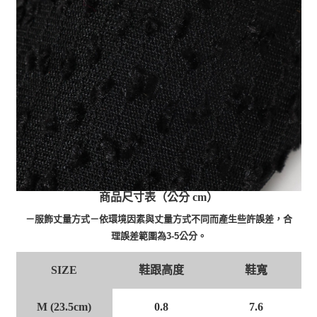
商品尺寸表（公分 cm）
－服飾丈量方式－依環境因素與丈量方式不同而產生些許誤差，合
理誤差範圍為3-5公分。
SIZE
鞋跟高度
鞋寬
M (23.5cm)
7.6
0.8