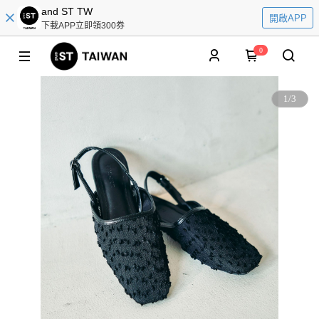
and ST TW
開啟APP
下載APP立即領300券
0
1
/
3