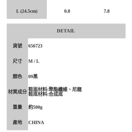
L (24.5cm)
7.8
0.8
DETAIL
貨號
656723
尺寸
M / L
顏色
09黑
鞋面材料:聚酯纖維、尼龍
材質成分
鞋底材料:合成底
重量
約500g
產地
CHINA