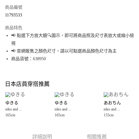
商品編號
超商取貨付款
11793533
LINE Pay
商品特色
Apple Pay
📢 點選下方放大鏡🔍圖示，即可將商品照及尺寸表放大或縮小檢
視
街口支付
📢 官網販售之顏色尺寸，請以可點選商品顏色尺寸為主
悠遊付
商品貨號：638950
Google Pay
全盈+PAY
日本店員穿搭推薦
大哥付你分期
相關說明
ゆきる
ゆきる
あおちん
【大哥付你分期使用說明】
niko and ...
niko and ...
niko and ...
AFTEE先享後付
1.本服務由台灣大哥大提供，台灣大哥大用戶可立即使用無須另外申請。
165cm
165cm
155cm
2.付款方式選擇「大哥付你分期」，訂單成立後會自動跳轉到大哥付的交易
相關說明
流程，驗證手機門號後，選擇欲分期的期數、繳款截止日，確認付款後即完
【關於「AFTEE先享後付」】
成交易。
AFTEE先享後付是「在收到商品之後才付款」的支付方式。 讓您購物簡單便
運送方式
3.實際核准額度、可分期數及費用金額請依後續交易確認頁面所載為準。
利好安心！
詳細說明
相關推薦