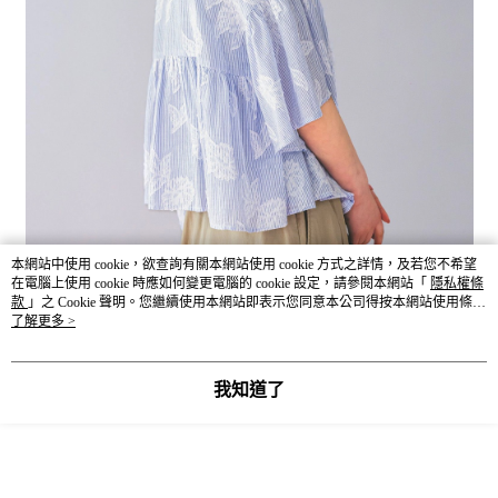
本網站中使用 cookie，欲查詢有關本網站使用 cookie 方式之詳情，及若您不希望
在電腦上使用 cookie 時應如何變更電腦的 cookie 設定，請參閱本網站「
隱私權條
款
」之 Cookie 聲明。您繼續使用本網站即表示您同意本公司得按本網站使用條款
之 Cookie 聲明使用 cookie。
了解更多 >
我知道了