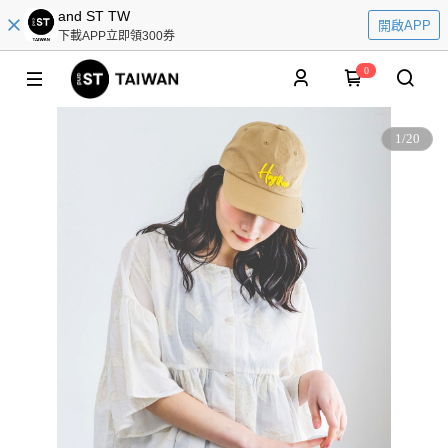
and ST TW
開啟APP
下載APP立即領300券
0
1
/
20