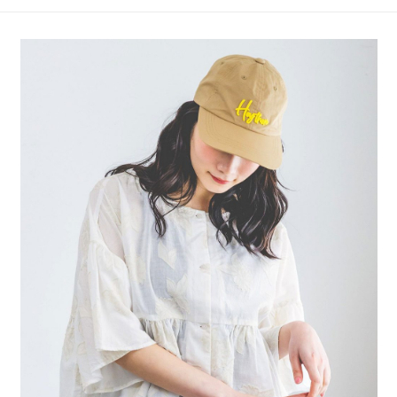
4.訂單成立30分鐘內，如未前往確認交易或遇審核未通過，訂單將自動取
１．簡單：不需註冊會員、不需綁卡、不需儲值。
全家 取貨付款
消。如遇「轉專審核」未通過狀況，表示未達大哥付你分期系統評分，恕無
２．便利：只要手機號碼，簡訊認證，即可結帳。
法說明評估內容。
每筆NT$80，滿NT$1,500(含以上)免運費
３．安心：先確認商品／服務後，再付款。
【繳款方式說明】
1.分期款項不併入電信帳單，「大哥付你分期」於每月結算日後寄送繳費提
付款後 全家取貨
【「AFTEE先享後付」結帳流程】
醒簡訊。
１．於結帳方式選擇「AFTEE先享後付」後，將跳轉至「AFTEE先享後付」
每筆NT$80，滿NT$1,500(含以上)免運費
2.透過簡訊連結打開帳單後，可選擇「超商條碼／台灣大直營門市／銀行轉
結帳頁面，進行簡訊認證並確認金額後，即可完成結帳。
帳／街口支付／iPASS MONEY」等通路繳費。
２．訂單成立數日內，您將收到繳費通知簡訊。
7-11 取貨付款
３．收到繳費通知簡訊後14天內，點擊此簡訊中的連結，可透過四大超商／
【注意事項】
每筆NT$80，滿NT$1,500(含以上)免運費
ATM／網路銀行／等多元方式進行付款，方視為交易完成。
1.本服務係由「台灣大哥大股份有限公司」（以下簡稱本公司）所提供，讓
※ 請注意：結帳手續完成當下不需立刻繳費，但若您需要取消訂單，請聯絡
用戶於交易時，得透過本服務購買商品或服務，並由商店將買賣／分期付款
付款後 7-11取貨
購買商品的店家。未經商家同意取消之訂單仍視為有效，需透過AFTEE先享
買賣價金債權讓與本公司後，依約使用本公司帳單繳交帳款。
後付繳納相關費用。
每筆NT$80，滿NT$1,500(含以上)免運費
2.基於同意付款使用「大哥付你分期」之契約關係目的，商店將以您的個人
※ 交易是否成功請以「AFTEE先享後付 」之結帳頁面顯示為準，若有關於
資料（包含姓名、電話或地址）提供予台灣大哥大進項蒐集、處理及利用，
是否繳費成功／繳費後需取消欲退款等相關疑問，請聯繫「AFTEE先享後付
宅配
由本公司與您本人進行分期帳單所需資料之確認、核對及更正。
客戶支援中心」
https://netprotections.freshdesk.com/support/home
3.完整用戶服務條款，請詳閱以下連結：
https://oppay.tw/userRule
每筆NT$80，滿NT$1,500(含以上)免運費
【注意事項】
１．透過由恩沛科技股份有限公司提供之「AFTEE先享後付」服務完成之交
易，需依本服務之必要範圍內提供個人資料，並將交易相關給付款項請求債
權轉讓予恩沛科技股份有限公司。
２．關於個人資料處理事宜，請瀏覽以下網址：
https://aftee.tw/terms/#terms3
３．未成年的使用者請事先徵得法定代理人或監護人之同意方可使用
「AFTEE先享後付」，若未經同意申辦者引起之損失，本公司不負相關責
任。