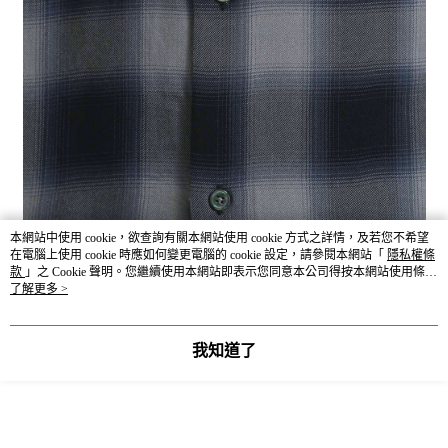
本網站中使用 cookie，欲查詢有關本網站使用 cookie 方式之詳情，及若您不希望
在電腦上使用 cookie 時應如何變更電腦的 cookie 設定，請參閱本網站「
隱私權條
款
」之 Cookie 聲明。您繼續使用本網站即表示您同意本公司得按本網站使用條款
之 Cookie 聲明使用 cookie。
了解更多 >
我知道了