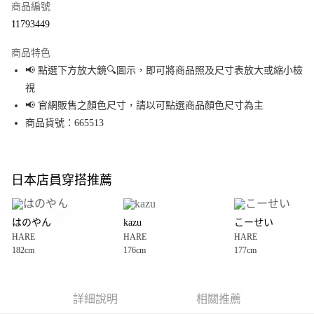
商品編號
超商取貨付款
11793449
LINE Pay
商品特色
Apple Pay
📢 點選下方放大鏡🔍圖示，即可將商品照及尺寸表放大或縮小檢
視
街口支付
📢 官網販售之顏色尺寸，請以可點選商品顏色尺寸為主
悠遊付
商品貨號：665513
Google Pay
全盈+PAY
日本店員穿搭推薦
大哥付你分期
相關說明
はのやん
kazu
こーせい
【大哥付你分期使用說明】
HARE
HARE
HARE
AFTEE先享後付
1.本服務由台灣大哥大提供，台灣大哥大用戶可立即使用無須另外申請。
182cm
176cm
177cm
2.付款方式選擇「大哥付你分期」，訂單成立後會自動跳轉到大哥付的交易
相關說明
流程，驗證手機門號後，選擇欲分期的期數、繳款截止日，確認付款後即完
【關於「AFTEE先享後付」】
成交易。
AFTEE先享後付是「在收到商品之後才付款」的支付方式。 讓您購物簡單便
運送方式
3.實際核准額度、可分期數及費用金額請依後續交易確認頁面所載為準。
利好安心！
詳細說明
相關推薦
4.訂單成立30分鐘內，如未前往確認交易或遇審核未通過，訂單將自動取
１．簡單：不需註冊會員、不需綁卡、不需儲值。