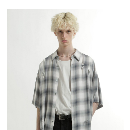
全家 取貨付款
消。如遇「轉專審核」未通過狀況，表示未達大哥付你分期系統評分，恕無
２．便利：只要手機號碼，簡訊認證，即可結帳。
法說明評估內容。
每筆NT$80，滿NT$888(含以上)免運費
３．安心：先確認商品／服務後，再付款。
【繳款方式說明】
1.分期款項不併入電信帳單，「大哥付你分期」於每月結算日後寄送繳費提
付款後 全家取貨
【「AFTEE先享後付」結帳流程】
醒簡訊。
１．於結帳方式選擇「AFTEE先享後付」後，將跳轉至「AFTEE先享後付」
每筆NT$80，滿NT$888(含以上)免運費
2.透過簡訊連結打開帳單後，可選擇「超商條碼／台灣大直營門市／銀行轉
結帳頁面，進行簡訊認證並確認金額後，即可完成結帳。
帳／街口支付／iPASS MONEY」等通路繳費。
２．訂單成立數日內，您將收到繳費通知簡訊。
7-11 取貨付款
３．收到繳費通知簡訊後14天內，點擊此簡訊中的連結，可透過四大超商／
【注意事項】
每筆NT$80，滿NT$1,500(含以上)免運費
ATM／網路銀行／等多元方式進行付款，方視為交易完成。
1.本服務係由「台灣大哥大股份有限公司」（以下簡稱本公司）所提供，讓
※ 請注意：結帳手續完成當下不需立刻繳費，但若您需要取消訂單，請聯絡
用戶於交易時，得透過本服務購買商品或服務，並由商店將買賣／分期付款
付款後 7-11取貨
購買商品的店家。未經商家同意取消之訂單仍視為有效，需透過AFTEE先享
買賣價金債權讓與本公司後，依約使用本公司帳單繳交帳款。
後付繳納相關費用。
每筆NT$80，滿NT$1,500(含以上)免運費
2.基於同意付款使用「大哥付你分期」之契約關係目的，商店將以您的個人
※ 交易是否成功請以「AFTEE先享後付 」之結帳頁面顯示為準，若有關於
資料（包含姓名、電話或地址）提供予台灣大哥大進項蒐集、處理及利用，
是否繳費成功／繳費後需取消欲退款等相關疑問，請聯繫「AFTEE先享後付
宅配
由本公司與您本人進行分期帳單所需資料之確認、核對及更正。
客戶支援中心」
https://netprotections.freshdesk.com/support/home
3.完整用戶服務條款，請詳閱以下連結：
https://oppay.tw/userRule
每筆NT$80，滿NT$1,500(含以上)免運費
【注意事項】
１．透過由恩沛科技股份有限公司提供之「AFTEE先享後付」服務完成之交
易，需依本服務之必要範圍內提供個人資料，並將交易相關給付款項請求債
權轉讓予恩沛科技股份有限公司。
２．關於個人資料處理事宜，請瀏覽以下網址：
https://aftee.tw/terms/#terms3
３．未成年的使用者請事先徵得法定代理人或監護人之同意方可使用
「AFTEE先享後付」，若未經同意申辦者引起之損失，本公司不負相關責
任。
４．使用「AFTEE先享後付」時，將依據個別帳號之用戶狀況，依本公司即