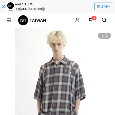
and ST TW
開啟APP
下載APP立即領300券
0
1
/
12