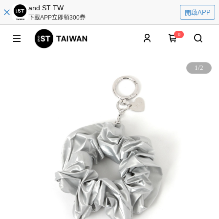
and ST TW
開啟APP
下載APP立即領300券
0
1
/
2