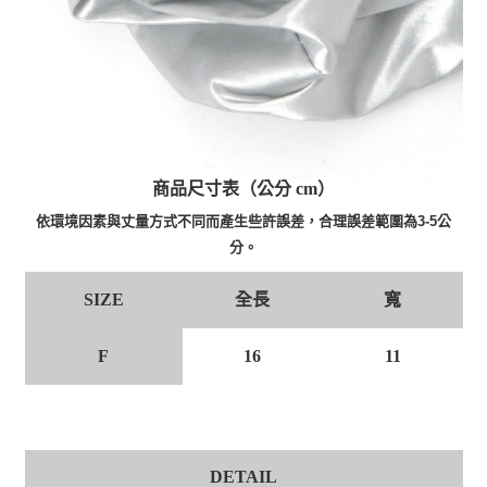
商品尺寸表（公分 cm）
依環境因素與丈量方式不同而產生些許誤差，合理誤差範圍為3-5公
分。
全長
寬
SIZE
F
16
11
DETAIL