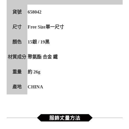
貨號
658042
尺寸
Free Size單一尺寸
顏色
15銀 / 19黑
材質成分
聚氨酯 合金 鐵
重量
約 26g
產地
CHINA