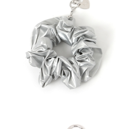
全家 取貨付款
消。如遇「轉專審核」未通過狀況，表示未達大哥付你分期系統評分，恕無
２．便利：只要手機號碼，簡訊認證，即可結帳。
法說明評估內容。
每筆NT$80，滿NT$888(含以上)免運費
３．安心：先確認商品／服務後，再付款。
【繳款方式說明】
1.分期款項不併入電信帳單，「大哥付你分期」於每月結算日後寄送繳費提
付款後 全家取貨
【「AFTEE先享後付」結帳流程】
醒簡訊。
１．於結帳方式選擇「AFTEE先享後付」後，將跳轉至「AFTEE先享後付」
每筆NT$80，滿NT$888(含以上)免運費
2.透過簡訊連結打開帳單後，可選擇「超商條碼／台灣大直營門市／銀行轉
結帳頁面，進行簡訊認證並確認金額後，即可完成結帳。
帳／街口支付／iPASS MONEY」等通路繳費。
２．訂單成立數日內，您將收到繳費通知簡訊。
7-11 取貨付款
３．收到繳費通知簡訊後14天內，點擊此簡訊中的連結，可透過四大超商／
【注意事項】
每筆NT$80，滿NT$1,500(含以上)免運費
ATM／網路銀行／等多元方式進行付款，方視為交易完成。
1.本服務係由「台灣大哥大股份有限公司」（以下簡稱本公司）所提供，讓
※ 請注意：結帳手續完成當下不需立刻繳費，但若您需要取消訂單，請聯絡
用戶於交易時，得透過本服務購買商品或服務，並由商店將買賣／分期付款
付款後 7-11取貨
購買商品的店家。未經商家同意取消之訂單仍視為有效，需透過AFTEE先享
買賣價金債權讓與本公司後，依約使用本公司帳單繳交帳款。
後付繳納相關費用。
每筆NT$80，滿NT$1,500(含以上)免運費
2.基於同意付款使用「大哥付你分期」之契約關係目的，商店將以您的個人
※ 交易是否成功請以「AFTEE先享後付 」之結帳頁面顯示為準，若有關於
資料（包含姓名、電話或地址）提供予台灣大哥大進項蒐集、處理及利用，
是否繳費成功／繳費後需取消欲退款等相關疑問，請聯繫「AFTEE先享後付
宅配
由本公司與您本人進行分期帳單所需資料之確認、核對及更正。
客戶支援中心」
https://netprotections.freshdesk.com/support/home
3.完整用戶服務條款，請詳閱以下連結：
https://oppay.tw/userRule
每筆NT$80，滿NT$1,500(含以上)免運費
【注意事項】
１．透過由恩沛科技股份有限公司提供之「AFTEE先享後付」服務完成之交
易，需依本服務之必要範圍內提供個人資料，並將交易相關給付款項請求債
權轉讓予恩沛科技股份有限公司。
２．關於個人資料處理事宜，請瀏覽以下網址：
https://aftee.tw/terms/#terms3
３．未成年的使用者請事先徵得法定代理人或監護人之同意方可使用
「AFTEE先享後付」，若未經同意申辦者引起之損失，本公司不負相關責
任。
４．使用「AFTEE先享後付」時，將依據個別帳號之用戶狀況，依本公司即