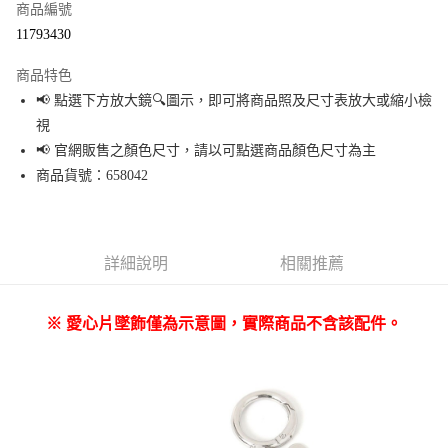
商品編號
超商取貨付款
11793430
LINE Pay
商品特色
Apple Pay
📢 點選下方放大鏡🔍圖示，即可將商品照及尺寸表放大或縮小檢
視
街口支付
📢 官網販售之顏色尺寸，請以可點選商品顏色尺寸為主
悠遊付
商品貨號：658042
Google Pay
全盈+PAY
詳細說明
相關推薦
大哥付你分期
相關說明
※ 愛心片墜飾僅為示意圖，實際商品不含該配件。
【大哥付你分期使用說明】
AFTEE先享後付
1.本服務由台灣大哥大提供，台灣大哥大用戶可立即使用無須另外申請。
2.付款方式選擇「大哥付你分期」，訂單成立後會自動跳轉到大哥付的交易
相關說明
流程，驗證手機門號後，選擇欲分期的期數、繳款截止日，確認付款後即完
【關於「AFTEE先享後付」】
成交易。
AFTEE先享後付是「在收到商品之後才付款」的支付方式。 讓您購物簡單便
運送方式
3.實際核准額度、可分期數及費用金額請依後續交易確認頁面所載為準。
利好安心！
4.訂單成立30分鐘內，如未前往確認交易或遇審核未通過，訂單將自動取
１．簡單：不需註冊會員、不需綁卡、不需儲值。