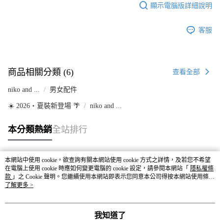
顯示電腦版詳細說明
客服
商品相關分類 (6)
查看全部
niko and ...
男女配件
☀️ 2026・夏裝新登場 🌴
niko and ...
本分類熱銷
全站排行
本網站中使用 cookie，欲查詢有關本網站使用 cookie 方式之詳情，及若您不希望
熱門標籤
在電腦上使用 cookie 時應如何變更電腦的 cookie 設定，請參閱本網站「
隱私權條
款
」之 Cookie 聲明。您繼續使用本網站即表示您同意本公司得按本網站使用條款
之 Cookie 聲明使用 cookie。
了解更多 >
我知道了