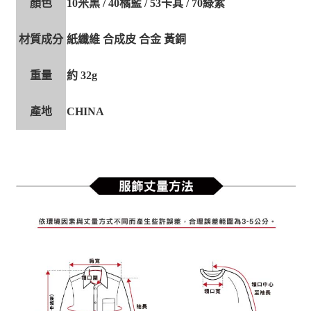
顏色
10米黑 / 40橘藍 / 53卡其 / 70綠紫
材質成分
紙纖維 合成皮 合金 黃銅
重量
約 32g
產地
CHINA