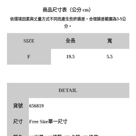
商品尺寸表（公分 cm）
依環境因素與丈量方式不同而產生些許誤差，合理誤差範圍為3-5公
分。
全長
寬
SIZE
F
19.5
5.5
DETAIL
貨號
656819
尺寸
Free Size單一尺寸