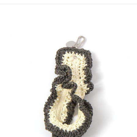
4.訂單成立30分鐘內，如未前往確認交易或遇審核未通過，訂單將自動取
１．簡單：不需註冊會員、不需綁卡、不需儲值。
全家 取貨付款
消。如遇「轉專審核」未通過狀況，表示未達大哥付你分期系統評分，恕無
２．便利：只要手機號碼，簡訊認證，即可結帳。
法說明評估內容。
每筆NT$80，滿NT$1,500(含以上)免運費
３．安心：先確認商品／服務後，再付款。
【繳款方式說明】
1.分期款項不併入電信帳單，「大哥付你分期」於每月結算日後寄送繳費提
付款後 全家取貨
【「AFTEE先享後付」結帳流程】
醒簡訊。
１．於結帳方式選擇「AFTEE先享後付」後，將跳轉至「AFTEE先享後付」
每筆NT$80，滿NT$1,500(含以上)免運費
2.透過簡訊連結打開帳單後，可選擇「超商條碼／台灣大直營門市／銀行轉
結帳頁面，進行簡訊認證並確認金額後，即可完成結帳。
帳／街口支付／iPASS MONEY」等通路繳費。
２．訂單成立數日內，您將收到繳費通知簡訊。
7-11 取貨付款
３．收到繳費通知簡訊後14天內，點擊此簡訊中的連結，可透過四大超商／
【注意事項】
每筆NT$80，滿NT$1,500(含以上)免運費
ATM／網路銀行／等多元方式進行付款，方視為交易完成。
1.本服務係由「台灣大哥大股份有限公司」（以下簡稱本公司）所提供，讓
※ 請注意：結帳手續完成當下不需立刻繳費，但若您需要取消訂單，請聯絡
用戶於交易時，得透過本服務購買商品或服務，並由商店將買賣／分期付款
付款後 7-11取貨
購買商品的店家。未經商家同意取消之訂單仍視為有效，需透過AFTEE先享
買賣價金債權讓與本公司後，依約使用本公司帳單繳交帳款。
後付繳納相關費用。
每筆NT$80，滿NT$1,500(含以上)免運費
2.基於同意付款使用「大哥付你分期」之契約關係目的，商店將以您的個人
※ 交易是否成功請以「AFTEE先享後付 」之結帳頁面顯示為準，若有關於
資料（包含姓名、電話或地址）提供予台灣大哥大進項蒐集、處理及利用，
是否繳費成功／繳費後需取消欲退款等相關疑問，請聯繫「AFTEE先享後付
宅配
由本公司與您本人進行分期帳單所需資料之確認、核對及更正。
客戶支援中心」
https://netprotections.freshdesk.com/support/home
3.完整用戶服務條款，請詳閱以下連結：
https://oppay.tw/userRule
每筆NT$80，滿NT$1,500(含以上)免運費
【注意事項】
１．透過由恩沛科技股份有限公司提供之「AFTEE先享後付」服務完成之交
易，需依本服務之必要範圍內提供個人資料，並將交易相關給付款項請求債
權轉讓予恩沛科技股份有限公司。
２．關於個人資料處理事宜，請瀏覽以下網址：
https://aftee.tw/terms/#terms3
３．未成年的使用者請事先徵得法定代理人或監護人之同意方可使用
「AFTEE先享後付」，若未經同意申辦者引起之損失，本公司不負相關責
任。