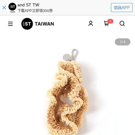
and ST TW
開啟APP
下載APP立即領300券
0
1
/
4