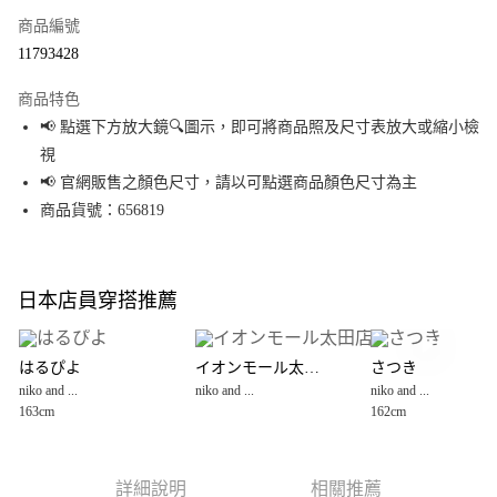
商品編號
超商取貨付款
11793428
LINE Pay
商品特色
Apple Pay
📢 點選下方放大鏡🔍圖示，即可將商品照及尺寸表放大或縮小檢
視
街口支付
📢 官網販售之顏色尺寸，請以可點選商品顏色尺寸為主
悠遊付
商品貨號：656819
Google Pay
全盈+PAY
日本店員穿搭推薦
大哥付你分期
相關說明
はるぴよ
イオンモール太田店
さつき
【大哥付你分期使用說明】
niko and ...
niko and ...
niko and ...
AFTEE先享後付
1.本服務由台灣大哥大提供，台灣大哥大用戶可立即使用無須另外申請。
163cm
162cm
2.付款方式選擇「大哥付你分期」，訂單成立後會自動跳轉到大哥付的交易
相關說明
流程，驗證手機門號後，選擇欲分期的期數、繳款截止日，確認付款後即完
【關於「AFTEE先享後付」】
成交易。
AFTEE先享後付是「在收到商品之後才付款」的支付方式。 讓您購物簡單便
運送方式
3.實際核准額度、可分期數及費用金額請依後續交易確認頁面所載為準。
利好安心！
詳細說明
相關推薦