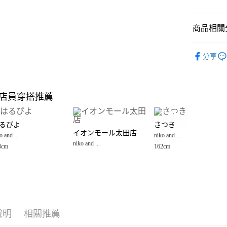
悠遊付
商品相關分
Google Pay
全盈+PAY
niko and ...
分享
☀️ 2026
大哥付你
相關說明
女裝
配
【大哥付
店員穿搭推薦
AFTEE先
1.本服務
女裝
配
2.付款方
相關說明
男女配件
流程，驗
【關於「A
るぴよ
さつき
完成交易
AFTEE
niko and ...
イオンモール太田店
3.實際核
o and ...
niko and ...
便利好安
運送方式
4.訂單成
niko and ...
１．簡單
3cm
162cm
消。如遇
２．便利
全家 取貨
無法說明
３．安心
【繳款方
每筆NT$8
1.分期款
【「AFT
醒簡訊。
付款後 全
１．於結帳
2.透過簡
付」結帳
每筆NT$8
帳／街口支付
２．訂單
說明
相關推薦
３．收到繳
7-11 取貨
【注意事