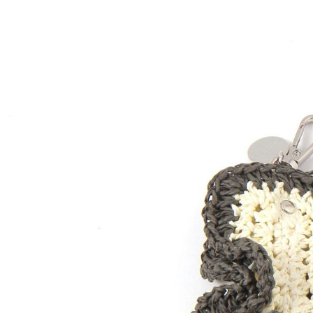
／ATM／
1.本服務
※ 請注意
每筆NT$8
用戶於交
絡購買商品
款買賣價
先享後付
付款後 7-
2.基於同
※ 交易是
每筆NT$8
資料（包
是否繳費成
用，由本
付客戶支
宅配
3.完整用
【注意事
每筆NT$8
１．透過由
交易，需
求債權轉
２．關於
３．未成
「AFTE
任。
４．使用「
即時審查
結果請求
５．嚴禁
形，恩沛
動。