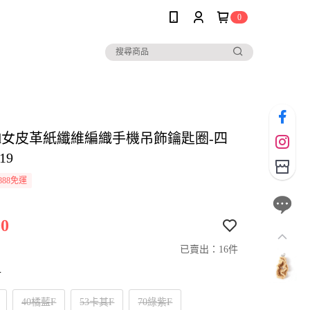
0
 and女皮革紙纖維編織手機吊飾鑰匙圈-四
19
888免運
0
已賣出：16件
寸
40橘藍F
53卡其F
70綠紫F