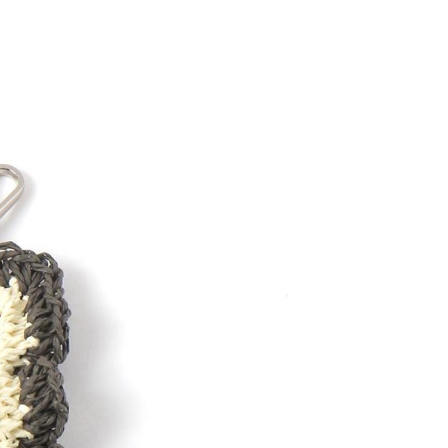
網路銀行／等多元方式進行付款，方視為交易完成。
係由「台灣大哥大股份有限公司」（以下簡稱本公司）所提供，讓
：結帳手續完成當下不需立刻繳費，但若您需要取消訂單，請聯
0，滿NT$1,500(含以上)免運費
易時，得透過本服務購買商品或服務，並由商店將買賣／分期付
的店家。未經商家同意取消之訂單仍視為有效，需透過AFTEE
金債權讓與本公司後，依約使用本公司帳單繳交帳款。
繳納相關費用。
11取貨
意付款使用「大哥付你分期」之契約關係目的，商店將以您的個人
否成功請以「AFTEE先享後付 」之結帳頁面顯示為準，若有關於
0，滿NT$1,500(含以上)免運費
含姓名、電話或地址）提供予台灣大哥大進項蒐集、處理及利
功／繳費後需取消欲退款等相關疑問，請聯繫「AFTEE先享後
公司與您本人進行分期帳單所需資料之確認、核對及更正。
援中心」
https://netprotections.freshdesk.com/support/home
戶服務條款，請詳閱以下連結：
https://oppay.tw/userRule
項】
0，滿NT$1,500(含以上)免運費
恩沛科技股份有限公司提供之「AFTEE先享後付」服務完成之
依本服務之必要範圍內提供個人資料，並將交易相關給付款項請
讓予恩沛科技股份有限公司。
個人資料處理事宜，請瀏覽以下網址：
https://aftee.tw/terms/#terms3
年的使用者請事先徵得法定代理人或監護人之同意方可使用
E先享後付」，若未經同意申辦者引起之損失，本公司不負相關責
AFTEE先享後付」時，將依據個別帳號之用戶狀況，依本公司
核予不同之上限額度；若仍有額度不足之情形，本公司將視審查
用戶進行身份認證。
一人註冊多個帳號或使用他人資訊註冊。若發現惡意使用之情
科技股份有限公司將有權停止該用戶之使用額度並採取法律行