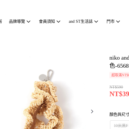
搭
品牌導覽
會員須知
and ST生活誌
門市
niko
色-6568
超取滿NT$
NT$590
NT$39
顏色與尺
10米黑F