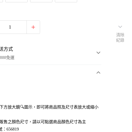
清除
紀錄
送方式
888免運
次付款
付款
點選下方放大鏡🔍圖示，即可將商品照及尺寸表放大或縮小
官網販售之顏色尺寸，請以可點選商品顏色尺寸為主
：656819