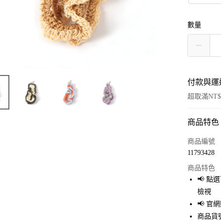
數量
付款與運
超取滿NT$
商品特色
付款方式
信用卡一
商品編號
11793428
超商取貨
商品特色
LINE Pay
📢 
檢視
Apple Pay
📢 
街口支付
商品貨號