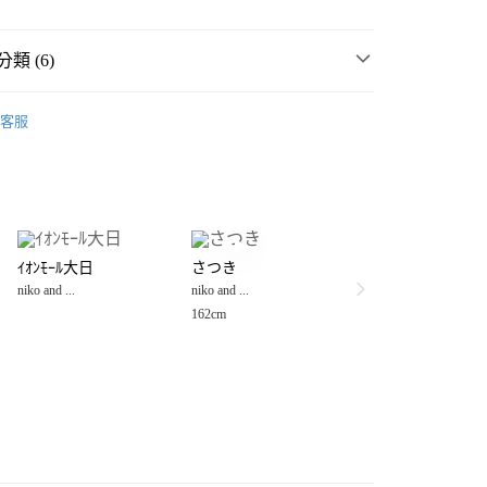
類 (6)
男女配件
客服
・夏裝新登場 🌴
niko and ...
分期
件
流行小物
你分期使用說明】
享後付
由台灣大哥大提供，台灣大哥大用戶可立即使用無須另外申請。
件
3C周邊
其他
式選擇「大哥付你分期」，訂單成立後會自動跳轉到大哥付的交易
流行小物
證手機門號後，選擇欲分期的期數、繳款截止日，確認付款後即
FTEE先享後付」】
。
ｲｵﾝﾓｰﾙ大日
さつき
先享後付是「在收到商品之後才付款」的支付方式。 讓您購物簡單
☀️ 2026・夏裝新登場 🌴
准額度、可分期數及費用金額請依後續交易確認頁面所載為準。
niko and ...
niko and ...
心！
立30分鐘內，如未前往確認交易或遇審核未通過，訂單將自動取
：不需註冊會員、不需綁卡、不需儲值。
162cm
「轉專審核」未通過狀況，表示未達大哥付你分期系統評分，恕
：只要手機號碼，簡訊認證，即可結帳。
付款
評估內容。
：先確認商品／服務後，再付款。
式說明】
0，滿NT$888(含以上)免運費
項不併入電信帳單，「大哥付你分期」於每月結算日後寄送繳費提
EE先享後付」結帳流程】
家取貨
方式選擇「AFTEE先享後付」後，將跳轉至「AFTEE先享後
訊連結打開帳單後，可選擇「超商條碼／台灣大直營門市／銀行轉
頁面，進行簡訊認證並確認金額後，即可完成結帳。
0，滿NT$888(含以上)免運費
／iPASS MONEY」等通路繳費。
成立數日內，您將收到繳費通知簡訊。
費通知簡訊後14天內，點擊此簡訊中的連結，可透過四大超商
付款
項】