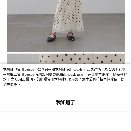
本網站中使用 cookie，欲查詢有關本網站使用 cookie 方式之詳情，及若您不希望
在電腦上使用 cookie 時應如何變更電腦的 cookie 設定，請參閱本網站「
隱私權條
款
」之 Cookie 聲明。您繼續使用本網站即表示您同意本公司得按本網站使用條款
之 Cookie 聲明使用 cookie。
了解更多 >
我知道了