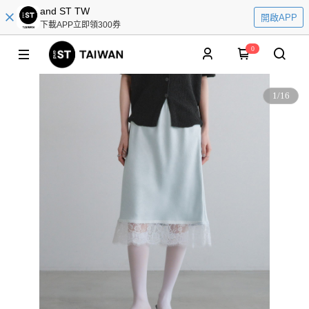
and ST TW
開啟APP
下載APP立即領300券
0
1
/
16