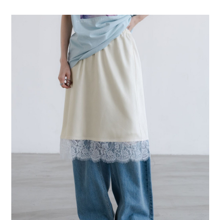
全家 取貨付款
消。如遇「轉專審核」未通過狀況，表示未達大哥付你分期系統評分，恕無
２．便利：只要手機號碼，簡訊認證，即可結帳。
法說明評估內容。
每筆NT$80，滿NT$888(含以上)免運費
３．安心：先確認商品／服務後，再付款。
【繳款方式說明】
1.分期款項不併入電信帳單，「大哥付你分期」於每月結算日後寄送繳費提
付款後 全家取貨
【「AFTEE先享後付」結帳流程】
醒簡訊。
１．於結帳方式選擇「AFTEE先享後付」後，將跳轉至「AFTEE先享後付」
每筆NT$80，滿NT$888(含以上)免運費
2.透過簡訊連結打開帳單後，可選擇「超商條碼／台灣大直營門市／銀行轉
結帳頁面，進行簡訊認證並確認金額後，即可完成結帳。
帳／街口支付／iPASS MONEY」等通路繳費。
２．訂單成立數日內，您將收到繳費通知簡訊。
7-11 取貨付款
３．收到繳費通知簡訊後14天內，點擊此簡訊中的連結，可透過四大超商／
【注意事項】
每筆NT$80，滿NT$1,500(含以上)免運費
ATM／網路銀行／等多元方式進行付款，方視為交易完成。
1.本服務係由「台灣大哥大股份有限公司」（以下簡稱本公司）所提供，讓
※ 請注意：結帳手續完成當下不需立刻繳費，但若您需要取消訂單，請聯絡
用戶於交易時，得透過本服務購買商品或服務，並由商店將買賣／分期付款
付款後 7-11取貨
購買商品的店家。未經商家同意取消之訂單仍視為有效，需透過AFTEE先享
買賣價金債權讓與本公司後，依約使用本公司帳單繳交帳款。
後付繳納相關費用。
每筆NT$80，滿NT$1,500(含以上)免運費
2.基於同意付款使用「大哥付你分期」之契約關係目的，商店將以您的個人
※ 交易是否成功請以「AFTEE先享後付 」之結帳頁面顯示為準，若有關於
資料（包含姓名、電話或地址）提供予台灣大哥大進項蒐集、處理及利用，
是否繳費成功／繳費後需取消欲退款等相關疑問，請聯繫「AFTEE先享後付
宅配
由本公司與您本人進行分期帳單所需資料之確認、核對及更正。
客戶支援中心」
https://netprotections.freshdesk.com/support/home
3.完整用戶服務條款，請詳閱以下連結：
https://oppay.tw/userRule
每筆NT$80，滿NT$1,500(含以上)免運費
【注意事項】
１．透過由恩沛科技股份有限公司提供之「AFTEE先享後付」服務完成之交
易，需依本服務之必要範圍內提供個人資料，並將交易相關給付款項請求債
權轉讓予恩沛科技股份有限公司。
２．關於個人資料處理事宜，請瀏覽以下網址：
https://aftee.tw/terms/#terms3
３．未成年的使用者請事先徵得法定代理人或監護人之同意方可使用
「AFTEE先享後付」，若未經同意申辦者引起之損失，本公司不負相關責
任。
４．使用「AFTEE先享後付」時，將依據個別帳號之用戶狀況，依本公司即