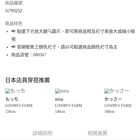
商品編號
超商取貨付款
11793252
LINE Pay
商品特色
Apple Pay
📢 點選下方放大鏡🔍圖示，即可將商品照及尺寸表放大或縮小檢
視
街口支付
📢 官網販售之顏色尺寸，請以可點選商品顏色尺寸為主
悠遊付
商品貨號：680567
Google Pay
全盈+PAY
日本店員穿搭推薦
大哥付你分期
相關說明
もっち
misa
かっさー
【大哥付你分期使用說明】
LOWRYS FARM
LOWRYS FARM
LOWRYS FARM
AFTEE先享後付
1.本服務由台灣大哥大提供，台灣大哥大用戶可立即使用無須另外申請。
158cm
148cm
160cm
2.付款方式選擇「大哥付你分期」，訂單成立後會自動跳轉到大哥付的交易
相關說明
流程，驗證手機門號後，選擇欲分期的期數、繳款截止日，確認付款後即完
【關於「AFTEE先享後付」】
成交易。
AFTEE先享後付是「在收到商品之後才付款」的支付方式。 讓您購物簡單便
運送方式
3.實際核准額度、可分期數及費用金額請依後續交易確認頁面所載為準。
利好安心！
詳細說明
相關推薦
4.訂單成立30分鐘內，如未前往確認交易或遇審核未通過，訂單將自動取
１．簡單：不需註冊會員、不需綁卡、不需儲值。