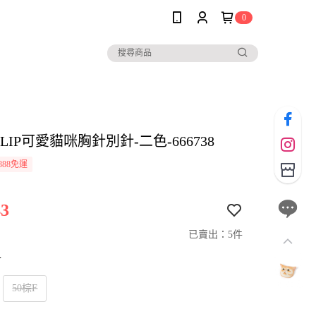
0
o CLIP可愛貓咪胸針別針-二色-666738
888免運
3
已賣出：5件
寸
50棕F