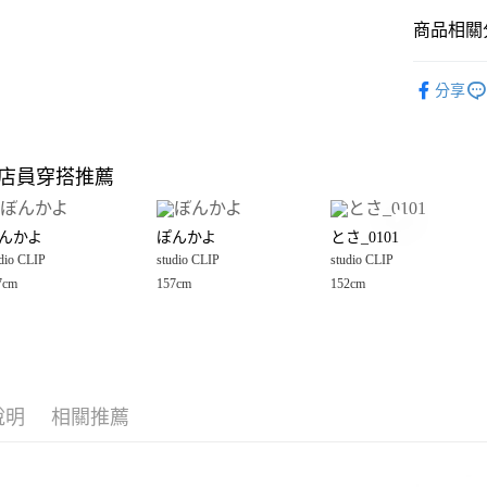
商品相關分
Google Pay
全盈+PAY
studio CLI
分享
🈹 夏季 SU
大哥付你
相關說明
☀️ 2026
【大哥付
店員穿搭推薦
AFTEE先
1.本服務
studio CLI
2.付款方
相關說明
女裝
配
流程，驗
【關於「A
んかよ
ぽんかよ
とさ_0101
完成交易
AFTEE
studio CLI
3.實際核
dio CLIP
studio CLIP
studio CLIP
便利好安
運送方式
4.訂單成
１．簡單
7cm
157cm
152cm
消。如遇
２．便利
全家 取貨
無法說明
３．安心
【繳款方
每筆NT$8
1.分期款
【「AFT
醒簡訊。
付款後 全
１．於結帳
2.透過簡
付」結帳
每筆NT$8
帳／街口支付
說明
相關推薦
２．訂單
３．收到繳
7-11 取貨
【注意事
／ATM／
1.本服務
※ 請注意
每筆NT$8