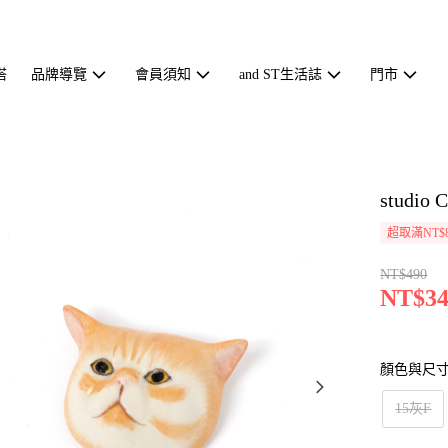
搭
品牌導覽
會員須知
and ST生活誌
門市
studi
超取滿NT$
NT$490
NT$34
顏色與尺
15灰F