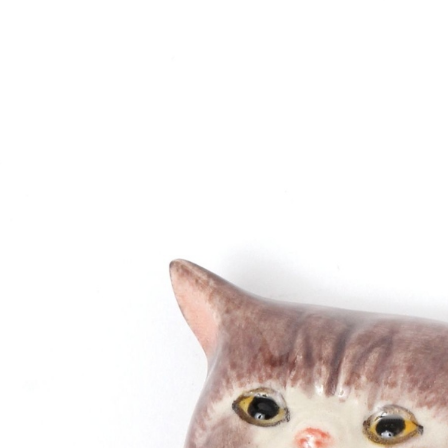
用戶於交
絡購買商品
款買賣價
先享後付
付款後 7-
2.基於同
※ 交易是
每筆NT$8
資料（包
是否繳費成
用，由本
付客戶支
宅配
3.完整用
【注意事
每筆NT$8
１．透過由
交易，需
求債權轉
２．關於
３．未成
「AFTE
任。
４．使用「
即時審查
結果請求
５．嚴禁
形，恩沛
動。