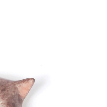
易時，得透過本服務購買商品或服務，並由商店將買賣／分期付
的店家。未經商家同意取消之訂單仍視為有效，需透過AFTEE
金債權讓與本公司後，依約使用本公司帳單繳交帳款。
繳納相關費用。
11取貨
意付款使用「大哥付你分期」之契約關係目的，商店將以您的個人
否成功請以「AFTEE先享後付 」之結帳頁面顯示為準，若有關於
0，滿NT$1,500(含以上)免運費
含姓名、電話或地址）提供予台灣大哥大進項蒐集、處理及利
功／繳費後需取消欲退款等相關疑問，請聯繫「AFTEE先享後
公司與您本人進行分期帳單所需資料之確認、核對及更正。
援中心」
https://netprotections.freshdesk.com/support/home
戶服務條款，請詳閱以下連結：
https://oppay.tw/userRule
項】
0，滿NT$1,500(含以上)免運費
恩沛科技股份有限公司提供之「AFTEE先享後付」服務完成之
依本服務之必要範圍內提供個人資料，並將交易相關給付款項請
讓予恩沛科技股份有限公司。
個人資料處理事宜，請瀏覽以下網址：
https://aftee.tw/terms/#terms3
年的使用者請事先徵得法定代理人或監護人之同意方可使用
E先享後付」，若未經同意申辦者引起之損失，本公司不負相關責
AFTEE先享後付」時，將依據個別帳號之用戶狀況，依本公司
核予不同之上限額度；若仍有額度不足之情形，本公司將視審查
用戶進行身份認證。
一人註冊多個帳號或使用他人資訊註冊。若發現惡意使用之情
科技股份有限公司將有權停止該用戶之使用額度並採取法律行