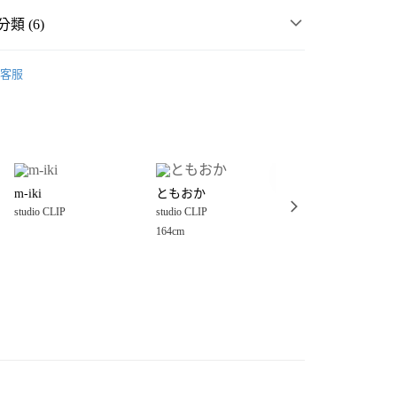
類 (6)
P
☀️ 2026・夏裝新登場 🌴
客服
MMER SALE ↘️
studio CLIP
分期
・夏裝新登場 🌴
studio CLIP
你分期使用說明】
享後付
由台灣大哥大提供，台灣大哥大用戶可立即使用無須另外申請。
P
女裝
配件
服飾配件
式選擇「大哥付你分期」，訂單成立後會自動跳轉到大哥付的交易
件
服飾配件
造型配件
證手機門號後，選擇欲分期的期數、繳款截止日，確認付款後即
FTEE先享後付」】
。
m-iki
ともおか
ぽんかよ
先享後付是「在收到商品之後才付款」的支付方式。 讓您購物簡單
P
🈹 LAST SALE 最低4折起 ↘️
准額度、可分期數及費用金額請依後續交易確認頁面所載為準。
studio CLIP
studio CLIP
studio CLIP
心！
立30分鐘內，如未前往確認交易或遇審核未通過，訂單將自動取
：不需註冊會員、不需綁卡、不需儲值。
164cm
157cm
「轉專審核」未通過狀況，表示未達大哥付你分期系統評分，恕
：只要手機號碼，簡訊認證，即可結帳。
付款
評估內容。
：先確認商品／服務後，再付款。
式說明】
0，滿NT$888(含以上)免運費
項不併入電信帳單，「大哥付你分期」於每月結算日後寄送繳費提
EE先享後付」結帳流程】
家取貨
方式選擇「AFTEE先享後付」後，將跳轉至「AFTEE先享後
訊連結打開帳單後，可選擇「超商條碼／台灣大直營門市／銀行轉
頁面，進行簡訊認證並確認金額後，即可完成結帳。
0，滿NT$888(含以上)免運費
／iPASS MONEY」等通路繳費。
成立數日內，您將收到繳費通知簡訊。
費通知簡訊後14天內，點擊此簡訊中的連結，可透過四大超商
付款
項】
網路銀行／等多元方式進行付款，方視為交易完成。
係由「台灣大哥大股份有限公司」（以下簡稱本公司）所提供，讓
：結帳手續完成當下不需立刻繳費，但若您需要取消訂單，請聯
0，滿NT$1,500(含以上)免運費