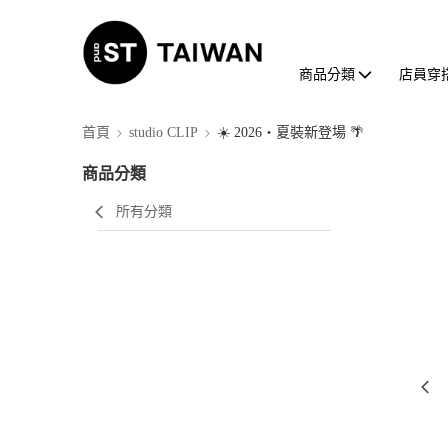
商品分類
店員穿
首頁
studio CLIP
☀️ 2026・夏裝新登場 🌴
商品分類
所有分類