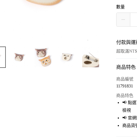
數量
付款與運
超取滿NT$
商品特色
付款方式
信用卡一
商品編號
11791831
超商取貨
商品特色
LINE Pay
📢 
檢視
Apple Pay
📢 
街口支付
商品貨號
悠遊付