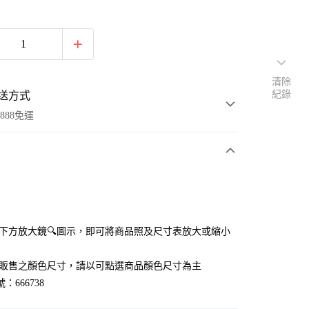
清除
紀錄
送方式
888免運
次付款
付款
點選下方放大鏡🔍圖示，即可將商品照及尺寸表放大或縮小
官網販售之顏色尺寸，請以可點選商品顏色尺寸為主
：666738