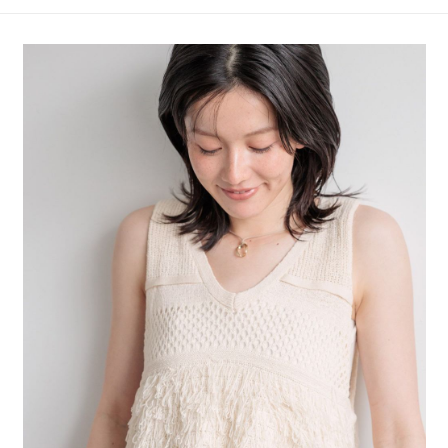
4.訂單成立30分鐘內，如未前往確認交易或遇審核未通過，訂單將自動取
１．簡單：不需註冊會員、不需綁卡、不需儲值。
全家 取貨付款
消。如遇「轉專審核」未通過狀況，表示未達大哥付你分期系統評分，恕無
２．便利：只要手機號碼，簡訊認證，即可結帳。
法說明評估內容。
每筆NT$80，滿NT$1,500(含以上)免運費
３．安心：先確認商品／服務後，再付款。
【繳款方式說明】
1.分期款項不併入電信帳單，「大哥付你分期」於每月結算日後寄送繳費提
付款後 全家取貨
【「AFTEE先享後付」結帳流程】
醒簡訊。
１．於結帳方式選擇「AFTEE先享後付」後，將跳轉至「AFTEE先享後付」
每筆NT$80，滿NT$1,500(含以上)免運費
2.透過簡訊連結打開帳單後，可選擇「超商條碼／台灣大直營門市／銀行轉
結帳頁面，進行簡訊認證並確認金額後，即可完成結帳。
帳／街口支付／iPASS MONEY」等通路繳費。
２．訂單成立數日內，您將收到繳費通知簡訊。
7-11 取貨付款
３．收到繳費通知簡訊後14天內，點擊此簡訊中的連結，可透過四大超商／
【注意事項】
每筆NT$80，滿NT$1,500(含以上)免運費
ATM／網路銀行／等多元方式進行付款，方視為交易完成。
1.本服務係由「台灣大哥大股份有限公司」（以下簡稱本公司）所提供，讓
※ 請注意：結帳手續完成當下不需立刻繳費，但若您需要取消訂單，請聯絡
用戶於交易時，得透過本服務購買商品或服務，並由商店將買賣／分期付款
付款後 7-11取貨
購買商品的店家。未經商家同意取消之訂單仍視為有效，需透過AFTEE先享
買賣價金債權讓與本公司後，依約使用本公司帳單繳交帳款。
後付繳納相關費用。
每筆NT$80，滿NT$1,500(含以上)免運費
2.基於同意付款使用「大哥付你分期」之契約關係目的，商店將以您的個人
※ 交易是否成功請以「AFTEE先享後付 」之結帳頁面顯示為準，若有關於
資料（包含姓名、電話或地址）提供予台灣大哥大進項蒐集、處理及利用，
是否繳費成功／繳費後需取消欲退款等相關疑問，請聯繫「AFTEE先享後付
宅配
由本公司與您本人進行分期帳單所需資料之確認、核對及更正。
客戶支援中心」
https://netprotections.freshdesk.com/support/home
3.完整用戶服務條款，請詳閱以下連結：
https://oppay.tw/userRule
每筆NT$80，滿NT$1,500(含以上)免運費
【注意事項】
１．透過由恩沛科技股份有限公司提供之「AFTEE先享後付」服務完成之交
易，需依本服務之必要範圍內提供個人資料，並將交易相關給付款項請求債
權轉讓予恩沛科技股份有限公司。
２．關於個人資料處理事宜，請瀏覽以下網址：
https://aftee.tw/terms/#terms3
３．未成年的使用者請事先徵得法定代理人或監護人之同意方可使用
「AFTEE先享後付」，若未經同意申辦者引起之損失，本公司不負相關責
任。