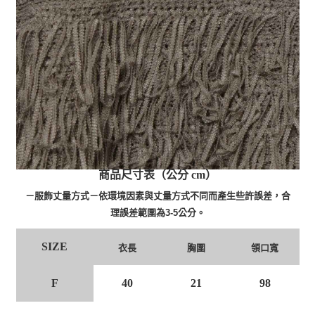
商品尺寸表（公分 cm）
－服飾丈量方式－依環境因素與丈量方式不同而產生些許誤差，合
理誤差範圍為3-5公分。
SIZE
衣長
胸圍
領口寬
F
40
21
98