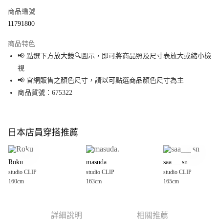
商品編號
超商取貨付款
11791800
LINE Pay
商品特色
Apple Pay
📢 點選下方放大鏡🔍圖示，即可將商品照及尺寸表放大或縮小檢
視
街口支付
📢 官網販售之顏色尺寸，請以可點選商品顏色尺寸為主
悠遊付
商品貨號：675322
Google Pay
全盈+PAY
日本店員穿搭推薦
大哥付你分期
相關說明
Roku
masuda.
saa___sn
【大哥付你分期使用說明】
studio CLIP
studio CLIP
studio CLIP
AFTEE先享後付
1.本服務由台灣大哥大提供，台灣大哥大用戶可立即使用無須另外申請。
160cm
163cm
165cm
2.付款方式選擇「大哥付你分期」，訂單成立後會自動跳轉到大哥付的交易
相關說明
流程，驗證手機門號後，選擇欲分期的期數、繳款截止日，確認付款後即完
【關於「AFTEE先享後付」】
成交易。
AFTEE先享後付是「在收到商品之後才付款」的支付方式。 讓您購物簡單便
運送方式
3.實際核准額度、可分期數及費用金額請依後續交易確認頁面所載為準。
利好安心！
詳細說明
相關推薦