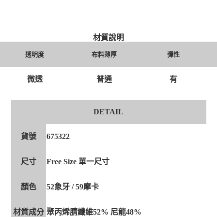
材質說明
透明度
布料薄厚
彈性
微透
普通
有
DETAIL
貨號
675322
尺寸
Free Size 單一尺寸
顏色
52象牙 / 59摩卡
材質成分
聚丙烯腈纖維52% 尼龍48%