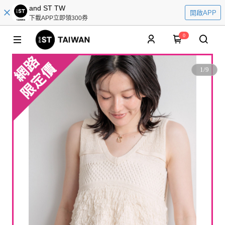
and ST TW
開啟APP
下載APP立即領300券
0
1
/
9