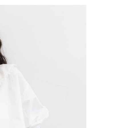
網路銀行／等多元方式進行付款，方視為交易完成。
係由「台灣大哥大股份有限公司」（以下簡稱本公司）所提供，讓
：結帳手續完成當下不需立刻繳費，但若您需要取消訂單，請聯
0，滿NT$1,500(含以上)免運費
易時，得透過本服務購買商品或服務，並由商店將買賣／分期付
的店家。未經商家同意取消之訂單仍視為有效，需透過AFTEE
金債權讓與本公司後，依約使用本公司帳單繳交帳款。
繳納相關費用。
11取貨
意付款使用「大哥付你分期」之契約關係目的，商店將以您的個人
否成功請以「AFTEE先享後付 」之結帳頁面顯示為準，若有關於
0，滿NT$1,500(含以上)免運費
含姓名、電話或地址）提供予台灣大哥大進項蒐集、處理及利
功／繳費後需取消欲退款等相關疑問，請聯繫「AFTEE先享後
公司與您本人進行分期帳單所需資料之確認、核對及更正。
援中心」
https://netprotections.freshdesk.com/support/home
戶服務條款，請詳閱以下連結：
https://oppay.tw/userRule
項】
0，滿NT$1,500(含以上)免運費
恩沛科技股份有限公司提供之「AFTEE先享後付」服務完成之
依本服務之必要範圍內提供個人資料，並將交易相關給付款項請
讓予恩沛科技股份有限公司。
個人資料處理事宜，請瀏覽以下網址：
https://aftee.tw/terms/#terms3
年的使用者請事先徵得法定代理人或監護人之同意方可使用
E先享後付」，若未經同意申辦者引起之損失，本公司不負相關責
AFTEE先享後付」時，將依據個別帳號之用戶狀況，依本公司
核予不同之上限額度；若仍有額度不足之情形，本公司將視審查
用戶進行身份認證。
一人註冊多個帳號或使用他人資訊註冊。若發現惡意使用之情
科技股份有限公司將有權停止該用戶之使用額度並採取法律行