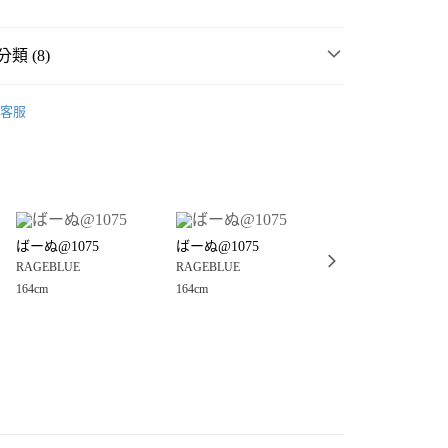
類 (8)
E
☀️ 2026・夏裝新登場 🌴
客服
・夏裝新登場 🌴
RAGEBLUE
分期
MMER SALE ↘️
RAGEBLUE
你分期使用說明】
享後付
由台灣大哥大提供，台灣大哥大用戶可立即使用無須另外申請。
E
🈹 FINAL SALE 4折起 ↘️
式選擇「大哥付你分期」，訂單成立後會自動跳轉到大哥付的交易
E
🎯 五折以下↘超值專區 🈹
證手機門號後，選擇欲分期的期數、繳款截止日，確認付款後即
FTEE先享後付」】
。
ばーぬ@1075
ばーぬ@1075
ばーぬ@1075
先享後付是「在收到商品之後才付款」的支付方式。 讓您購物簡單
E
女裝
上衣
准額度、可分期數及費用金額請依後續交易確認頁面所載為準。
RAGEBLUE
RAGEBLUE
RAGEBLUE
心！
立30分鐘內，如未前往確認交易或遇審核未通過，訂單將自動取
：不需註冊會員、不需綁卡、不需儲值。
164cm
164cm
164cm
衣
襯衫
「轉專審核」未通過狀況，表示未達大哥付你分期系統評分，恕
：只要手機號碼，簡訊認證，即可結帳。
付款
評估內容。
：先確認商品／服務後，再付款。
衣
休閒、設計上衣
式說明】
0，滿NT$888(含以上)免運費
項不併入電信帳單，「大哥付你分期」於每月結算日後寄送繳費提
EE先享後付」結帳流程】
家取貨
方式選擇「AFTEE先享後付」後，將跳轉至「AFTEE先享後
訊連結打開帳單後，可選擇「超商條碼／台灣大直營門市／銀行轉
頁面，進行簡訊認證並確認金額後，即可完成結帳。
0，滿NT$888(含以上)免運費
／iPASS MONEY」等通路繳費。
成立數日內，您將收到繳費通知簡訊。
費通知簡訊後14天內，點擊此簡訊中的連結，可透過四大超商
付款
項】