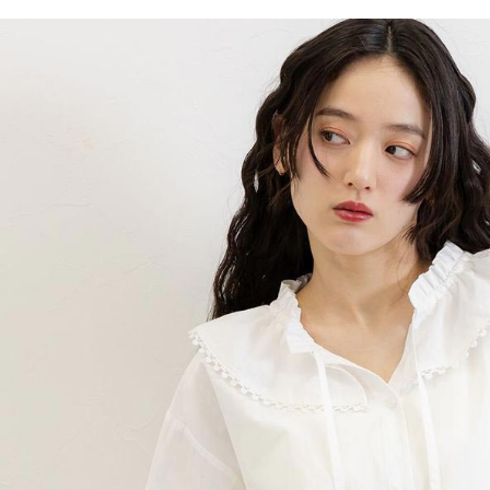
／ATM／
1.本服務
※ 請注意
每筆NT$8
用戶於交
絡購買商品
款買賣價
先享後付
付款後 7-
2.基於同
※ 交易是
每筆NT$8
資料（包
是否繳費成
用，由本
付客戶支
宅配
3.完整用
【注意事
每筆NT$8
１．透過由
交易，需
求債權轉
２．關於
３．未成
「AFTE
任。
４．使用「
即時審查
結果請求
５．嚴禁
形，恩沛
動。