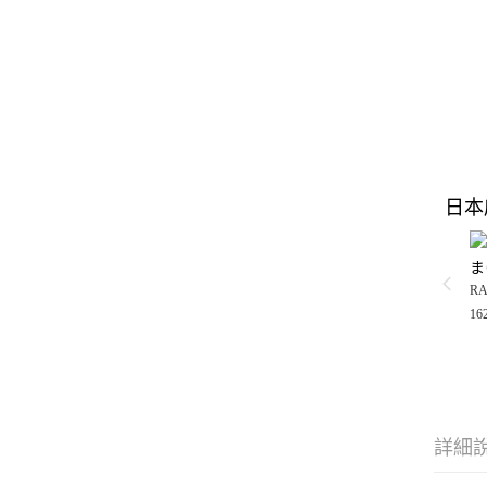
日本
ま
RA
16
詳細