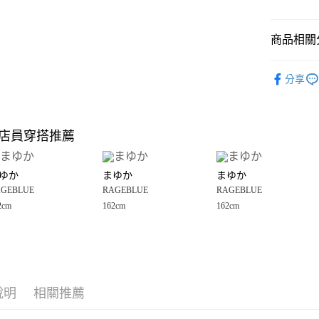
悠遊付
商品相關分
Google Pay
全盈+PAY
RAGEBLU
分享
☀️ 2026
大哥付你
相關說明
🈹 夏季 SU
【大哥付
店員穿搭推薦
AFTEE先
1.本服務
RAGEBLU
2.付款方
相關說明
RAGEBLU
流程，驗
【關於「A
ゆか
まゆか
まゆか
完成交易
AFTEE
RAGEBLU
3.實際核
GEBLUE
RAGEBLUE
RAGEBLUE
便利好安
運送方式
4.訂單成
１．簡單
2cm
162cm
162cm
女裝
上
消。如遇
２．便利
全家 取貨
無法說明
３．安心
女裝
上
【繳款方
每筆NT$8
1.分期款
【「AFT
醒簡訊。
付款後 全
１．於結帳
2.透過簡
付」結帳
每筆NT$8
帳／街口支付
說明
相關推薦
２．訂單
３．收到繳
7-11 取貨
【注意事