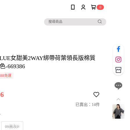
0
BLUE女甜美2WAY綁帶荷葉領長版棉質
-669386
888免運
6
已賣出：14件
寸
09黑灰F