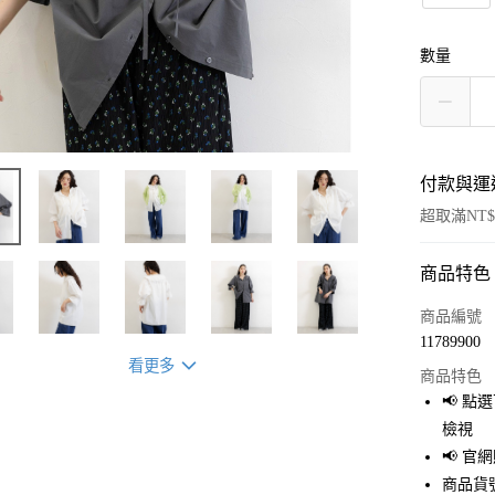
數量
付款與運
超取滿NT$
商品特色
付款方式
信用卡一
商品編號
11789900
超商取貨
看更多
商品特色
LINE Pay
📢 
檢視
Apple Pay
📢 
街口支付
商品貨號