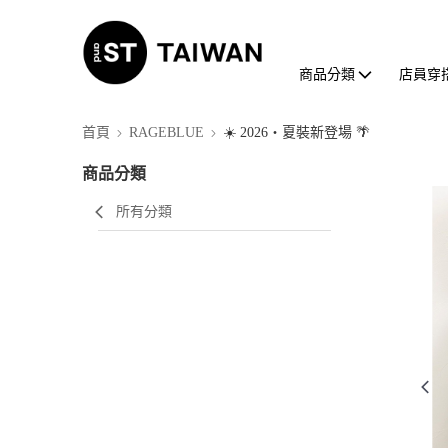
商品分類
店員穿
首頁
RAGEBLUE
☀️ 2026・夏裝新登場 🌴
商品分類
所有分類