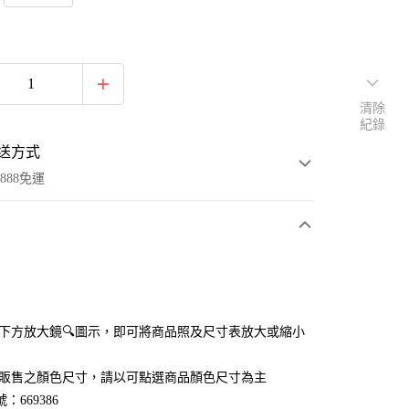
清除
紀錄
送方式
888免運
次付款
付款
點選下方放大鏡🔍圖示，即可將商品照及尺寸表放大或縮小
官網販售之顏色尺寸，請以可點選商品顏色尺寸為主
：669386