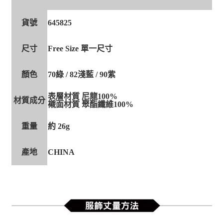
貨號
645825
尺寸
Free Size 單一尺寸
顏色
70綠 / 82淺藍 / 90紫
表層材質 尼龍100%
材質成分
襯面材質 聚酯纖維100%
重量
約 26g
產地
CHINA