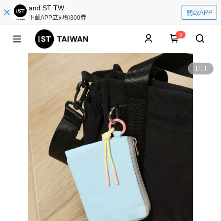
and ST TW
開啟APP
下載APP立即領300券
0
1
/
11