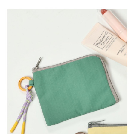
全家 取貨付款
消。如遇「轉專審核」未通過狀況，表示未達大哥付你分期系統評分，恕無
２．便利：只要手機號碼，簡訊認證，即可結帳。
法說明評估內容。
每筆NT$80，滿NT$888(含以上)免運費
３．安心：先確認商品／服務後，再付款。
【繳款方式說明】
1.分期款項不併入電信帳單，「大哥付你分期」於每月結算日後寄送繳費提
付款後 全家取貨
【「AFTEE先享後付」結帳流程】
醒簡訊。
１．於結帳方式選擇「AFTEE先享後付」後，將跳轉至「AFTEE先享後付」
每筆NT$80，滿NT$888(含以上)免運費
2.透過簡訊連結打開帳單後，可選擇「超商條碼／台灣大直營門市／銀行轉
結帳頁面，進行簡訊認證並確認金額後，即可完成結帳。
帳／街口支付／iPASS MONEY」等通路繳費。
２．訂單成立數日內，您將收到繳費通知簡訊。
7-11 取貨付款
３．收到繳費通知簡訊後14天內，點擊此簡訊中的連結，可透過四大超商／
【注意事項】
每筆NT$80，滿NT$1,500(含以上)免運費
ATM／網路銀行／等多元方式進行付款，方視為交易完成。
1.本服務係由「台灣大哥大股份有限公司」（以下簡稱本公司）所提供，讓
※ 請注意：結帳手續完成當下不需立刻繳費，但若您需要取消訂單，請聯絡
用戶於交易時，得透過本服務購買商品或服務，並由商店將買賣／分期付款
付款後 7-11取貨
購買商品的店家。未經商家同意取消之訂單仍視為有效，需透過AFTEE先享
買賣價金債權讓與本公司後，依約使用本公司帳單繳交帳款。
後付繳納相關費用。
每筆NT$80，滿NT$1,500(含以上)免運費
2.基於同意付款使用「大哥付你分期」之契約關係目的，商店將以您的個人
※ 交易是否成功請以「AFTEE先享後付 」之結帳頁面顯示為準，若有關於
資料（包含姓名、電話或地址）提供予台灣大哥大進項蒐集、處理及利用，
是否繳費成功／繳費後需取消欲退款等相關疑問，請聯繫「AFTEE先享後付
宅配
由本公司與您本人進行分期帳單所需資料之確認、核對及更正。
客戶支援中心」
https://netprotections.freshdesk.com/support/home
3.完整用戶服務條款，請詳閱以下連結：
https://oppay.tw/userRule
每筆NT$80，滿NT$1,500(含以上)免運費
【注意事項】
１．透過由恩沛科技股份有限公司提供之「AFTEE先享後付」服務完成之交
易，需依本服務之必要範圍內提供個人資料，並將交易相關給付款項請求債
權轉讓予恩沛科技股份有限公司。
２．關於個人資料處理事宜，請瀏覽以下網址：
https://aftee.tw/terms/#terms3
３．未成年的使用者請事先徵得法定代理人或監護人之同意方可使用
「AFTEE先享後付」，若未經同意申辦者引起之損失，本公司不負相關責
任。
４．使用「AFTEE先享後付」時，將依據個別帳號之用戶狀況，依本公司即