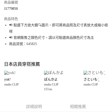
商品編號
超商取貨付款
11779850
LINE Pay
商品特色
Apple Pay
📢 點選下方放大鏡🔍圖示，即可將商品照及尺寸表放大或縮小檢
視
街口支付
📢 官網販售之顏色尺寸，請以可點選商品顏色尺寸為主
悠遊付
商品貨號：645825
Google Pay
全盈+PAY
日本店員穿搭推薦
大哥付你分期
相關說明
yuk!
ぽんかよ
さといも¨̮
【大哥付你分期使用說明】
studio CLIP
studio CLIP
studio CLIP
AFTEE先享後付
1.本服務由台灣大哥大提供，台灣大哥大用戶可立即使用無須另外申請。
157cm
2.付款方式選擇「大哥付你分期」，訂單成立後會自動跳轉到大哥付的交易
相關說明
流程，驗證手機門號後，選擇欲分期的期數、繳款截止日，確認付款後即完
【關於「AFTEE先享後付」】
成交易。
AFTEE先享後付是「在收到商品之後才付款」的支付方式。 讓您購物簡單便
運送方式
3.實際核准額度、可分期數及費用金額請依後續交易確認頁面所載為準。
利好安心！
詳細說明
相關推薦
4.訂單成立30分鐘內，如未前往確認交易或遇審核未通過，訂單將自動取
１．簡單：不需註冊會員、不需綁卡、不需儲值。